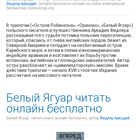
Фидлер Аркадий
, читайте бесплатно онлайн на сайте электронной
библиотеки online-knigi.org
В трилогии («Остров Робинзона», «Ориноко», «Белый Ягуар»)
польского писателя и путешественника Аркадия Фидлера
рассказывается о судьбе потомка польских переселенцев,
который, спасаясь от гнева английских лордов, бежит из
Северной Америки и попадает на необитаемый остров
Карибского моря, а затем в племя южноамериканских
индейцев-араваков и возглавляет их борьбу против
испанских, английских и голландских завоевателей. Автор
остро разоблачает их «цивилизаторскую» миссию. Время
действия трилогии — начало XVIII столетия. Издание
рассчитано на массового читателя.
Белый Ягуар читать
онлайн бесплатно
Белый Ягуар - читать книгу онлайн бесплатно, автор
Фидлер Аркадий
ВПЕРЕД