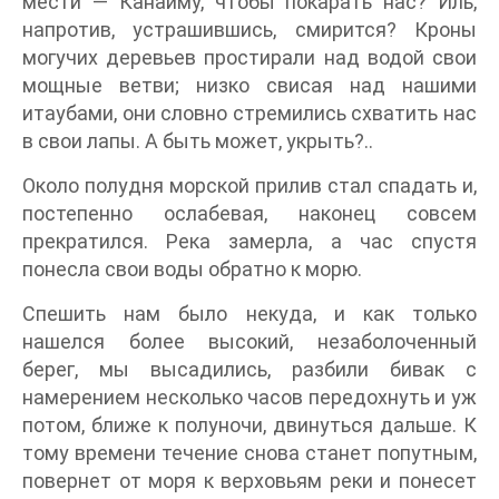
мести — Канаиму, чтобы покарать нас? Иль,
напротив, устрашившись, смирится? Кроны
могучих деревьев простирали над водой свои
мощные ветви; низко свисая над нашими
итаубами, они словно стремились схватить нас
в свои лапы. А быть может, укрыть?..
Около полудня морской прилив стал спадать и,
постепенно ослабевая, наконец совсем
прекратился. Река замерла, а час спустя
понесла свои воды обратно к морю.
Спешить нам было некуда, и как только
нашелся более высокий, незаболоченный
берег, мы высадились, разбили бивак с
намерением несколько часов передохнуть и уж
потом, ближе к полуночи, двинуться дальше. К
тому времени течение снова станет попутным,
повернет от моря к верховьям реки и понесет