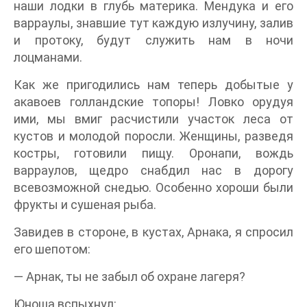
наши лодки в глубь материка. Мендука и его
варраулы, знавшие тут каждую излучину, залив
и протоку, будут служить нам в ночи
лоцманами.
Как же пригодились нам теперь добытые у
акавоев голландские топоры! Ловко орудуя
ими, мы вмиг расчистили участок леса от
кустов и молодой поросли. Женщины, разведя
костры, готовили пищу. Оронапи, вождь
варраулов, щедро снабдил нас в дорогу
всевозможной снедью. Особенно хороши были
фрукты и сушеная рыба.
Завидев в стороне, в кустах, Арнака, я спросил
его шепотом:
— Арнак, ты не забыл об охране лагеря?
Юноша вспыхнул: