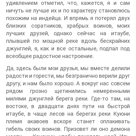
удивлением отметил, что, кажется, я и сам
ничуть не лучше их и по характеру становлюсь
похожим на индейца. И впрямь я потерял двух
близких соратников, храбрых воинов, моих
лучших друзей, однако сейчас на итаубе,
плывшей по мощной реке вдоль бескрайних
джунглей, я, как и все остальные, подпал под
всеобщее радостное настроение.
Да, здесь были мои друзья, мы вместе делили
радости и горести, мы безгранично верили друг
другу, и нам было хорошо. А вокруг нас совсем
рядом грозно щетинились немеренными
милями джунглей берега реки. Где-то там, на
востоке, в двадцати днях пути на быстрой
итаубе, в чаще лесов на берегах реки Куюни
племя акавоев вскоре станет оплакивать
гибель своих воинов. Призовет ли оно демона