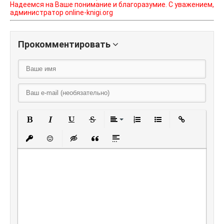
Надеемся на Ваше понимание и благоразумие. С уважением,
администратор online-knigi.org
Прокомментировать
Полужирный
Курсив
Подчеркнутый
Зачеркнутый
Выравнивание
Нумерованный списо
Маркированный
Вставить
Вставить защищенную ссылку
Вставить смайлик
Вставка скрытого текста
Вставка цитаты
Вставка спойлера