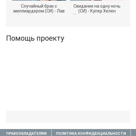
Случайный брак с
Свидание на одну ночь
миллиардером (СИ) - Лав
(СИ) - Купер Хелен
Агата (полная версия
(бесплатные серии книг
книги TXT) 📗
.txt) 📗
Помощь проекту
ПРАВООБЛАДАТЕЛЯМ
ПОЛИТИКА КОНФИДЕНЦИАЛЬНОСТИ