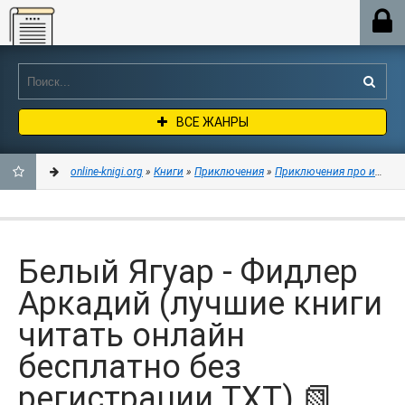
Online-knigi.org
ВСЕ ЖАНРЫ
online-knigi.org
»
Книги
»
Приключения
»
Приключения про индей
ДОБАВИТЬ
В
Белый Ягуар - Фидлер
ЗАКЛАДКИ
Аркадий (лучшие книги
читать онлайн
бесплатно без
регистрации TXT) 📗