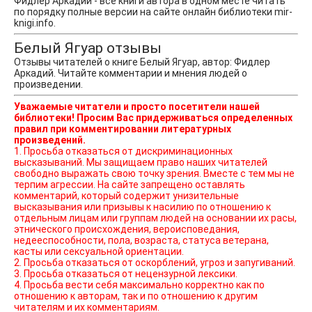
Фидлер Аркадий - все книги автора в одном месте читать
по порядку полные версии на сайте онлайн библиотеки mir-
knigi.info.
Белый Ягуар отзывы
Отзывы читателей о книге Белый Ягуар, автор: Фидлер
Аркадий. Читайте комментарии и мнения людей о
произведении.
Уважаемые читатели и просто посетители нашей
библиотеки! Просим Вас придерживаться определенных
правил при комментировании литературных
произведений.
1. Просьба отказаться от дискриминационных
высказываний. Мы защищаем право наших читателей
свободно выражать свою точку зрения. Вместе с тем мы не
терпим агрессии. На сайте запрещено оставлять
комментарий, который содержит унизительные
высказывания или призывы к насилию по отношению к
отдельным лицам или группам людей на основании их расы,
этнического происхождения, вероисповедания,
недееспособности, пола, возраста, статуса ветерана,
касты или сексуальной ориентации.
2. Просьба отказаться от оскорблений, угроз и запугиваний.
3. Просьба отказаться от нецензурной лексики.
4. Просьба вести себя максимально корректно как по
отношению к авторам, так и по отношению к другим
читателям и их комментариям.