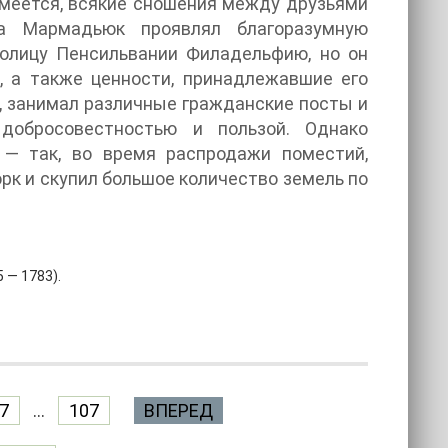
зумеется, всякие сношения между друзьями
а Мармадьюк проявлял благоразумную
толицу Пенсильвании Филадельфию, но он
, а также ценности, принадлежавшие его
е, занимал различные гражданские посты и
добросовестностью и пользой. Однако
— так, во время распродажи поместий,
рк и скупил большое количество земель по
 — 1783).
7
...
107
ВПЕРЕД