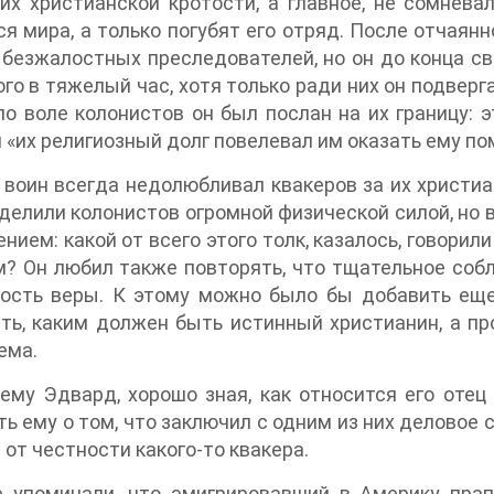
их христианской кротости, а главное, не сомнева
я мира, а только погубят его отряд. После отчаянн
 безжалостных преследователей, но он до конца сво
ого в тяжелый час, хотя только ради них он подвер
по воле колонистов он был послан на их границу: 
и «их религиозный долг повелевал им оказать ему по
воин всегда недолюбливал квакеров за их христиа
делили колонистов огромной физической силой, но 
ением: какой от всего этого толк, казалось, говорили
? Он любил также повторять, что тщательное соб
дость веры. К этому можно было бы добавить еще
ть, каким должен быть истинный христианин, а п
ема.
ему Эдвард, хорошо зная, как относится его отец
ь ему о том, что заключил с одним из них деловое 
 от честности какого-то квакера.
 упоминали, что эмигрировавший в Америку пра