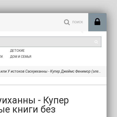
ДЕТСКИЕ
ГИ
ДОМ И СЕМЬЯ
истоков Саскуиханны - Купер Джеймс Фенимор (электронные книги без регистрации .txt) 📗
уиханны - Купер
е книги без