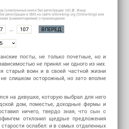
(электронные книги без регистрации .txt) 📗. Жанр:
регистрации и SMS на сайте online-knigi.org (Online knigi) или
ывами (комментариями) о произведении.
7
...
107
ВПЕРЕД
анские посты, не только почетные, но и
зависимостью не принял ни одного из них.
ия старый воин и в своей частной жизни
 не слишком осторожный, но зато вполне
лся на девушке, которую выбрал для него
одской дом, поместье, доходные фермы и
ставил ничего, твердо зная, что сын с
Эффингем отклонил щедрые предложения
к старости ослабел: и в самых отдаленных