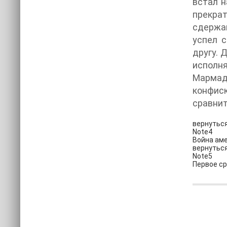
встал н
прекра
сдержа
успел 
другу. 
исполн
Мармад
конфиск
сравнит
вернутьс
Note4
Война аме
вернутьс
Note5
Первое ср