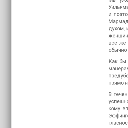
Уильяма
и поэто
Мармадь
духом, 
женщино
все же 
обычно 
Как бы 
манера
предубе
прямо н
В течен
успешно
кому в
Эффинг
гласнос