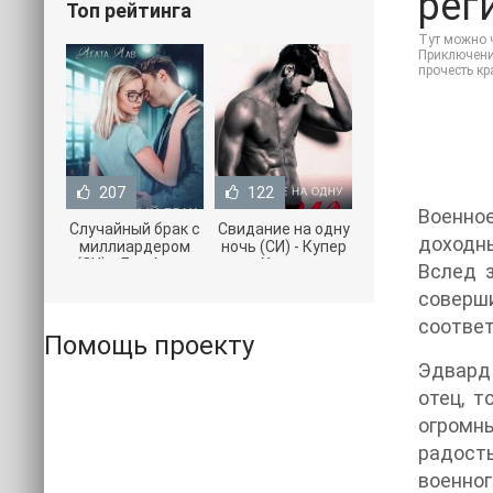
реги
Топ рейтинга
Тут можно ч
Приключения
прочесть к
207
122
Военно
Случайный брак с
Свидание на одну
доходны
миллиардером
ночь (СИ) - Купер
(СИ) - Лав Агата
Хелен
Вслед 
(полная версия
(бесплатные
соверш
книги TXT) 📗
серии книг .txt) 📗
соответ
Помощь проекту
Эдвард 
отец, т
огромн
радост
военног