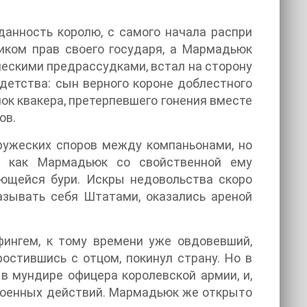
данность королю, с самого начала распри
иком прав своего государя, а Мармадьюк
ческими предрассудками, встал на сторону
 детства: сын верного короне доблестного
ок квакера, претерпевшего гонения вместе
ов.
ружеских споров между компаньонами, но
к как Мармадьюк со свойственной ему
ющейся бури. Искры недовольства скоро
называть себя Штатами, оказались ареной
остившись с отцом, покинул страну. Но в
в мундире офицера королевской армии, и,
 военных действий. Мармадьюк же открыто