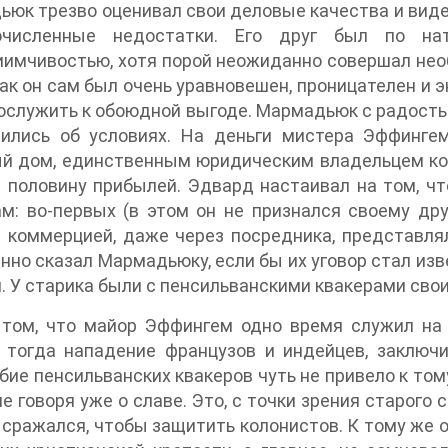
юк трезво оценивал свои деловые качества и видел
очисленные недостатки. Его друг был по на
имчивостью, хотя порой неожиданно совершал нео
ак он сам был очень уравновешен, проницателен и э
ослужить к обоюдной выгоде. Мармадьюк с радость
рились об условиях. На деньги мистера Эффинге
й дом, единственным юридическим владельцем кото
 половину прибылей. Эдвард настаивал на том, чт
м: во-первых (в этом он не признался своему дру
 коммерцией, даже через посредника, представлял
нно сказал Мармадьюку, если бы их уговор стал изве
. У старика были с пенсильванскими квакерами свои
 том, что майор Эффингем одно время служил на 
о тогда нападение французов и индейцев, заклю
ие пенсильванских квакеров чуть не привело к тому
не говоря уже о славе. Это, с точки зрения старог
 сражался, чтобы защитить колонистов. К тому же о