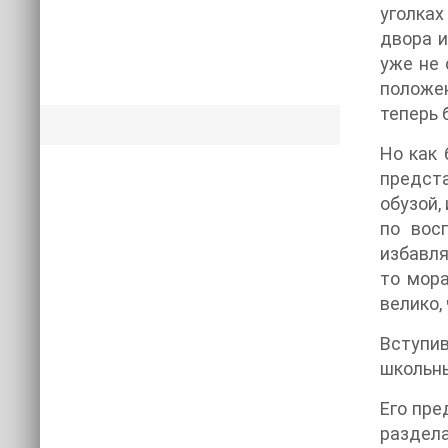
уголках
двора и
уже не 
положен
теперь 
Но как 
предста
обузой,
по вос
избавля
то мора
велико,
Вступив
школьны
Его пре
раздела