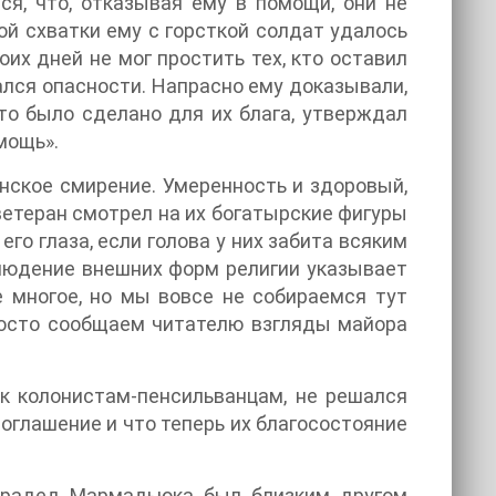
лся, что, отказывая ему в помощи, они не
ой схватки ему с горсткой солдат удалось
их дней не мог простить тех, кто оставил
гался опасности. Напрасно ему доказывали,
это было сделано для их блага, утверждал
мощь».
нское смирение. Умеренность и здоровый,
ветеран смотрел на их богатырские фигуры
 его глаза, если голова у них забита всяким
людение внешних форм религии указывает
 многое, но мы вовсе не собираемся тут
росто сообщаем читателю взгляды майора
 к колонистам-пенсильванцам, не решался
соглашение и что теперь их благосостояние
прадед Мармадьюка был близким другом