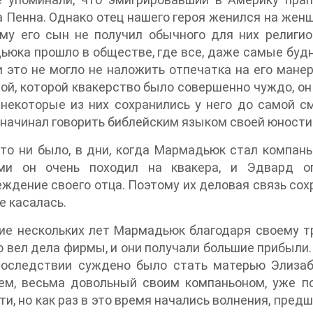
 Пенна. Однако отец нашего героя женился на женщ
му его сын не получил обычного для них религио
юка прошло в обществе, где все, даже самые буд
и это не могло не наложить отпечатка на его манер
й, которой квакерство было совершенно чуждо, он 
некоторые из них сохранились у него до самой с
начинал говорить библейским языком своей юности.
то ни было, в дни, когда Мармадьюк стал компан
ми он очень походил на квакера, и Эдвард оп
ждение своего отца. Поэтому их деловая связь сохра
е касалась.
ие нескольких лет Мармадьюк благодаря своему т
 вел дела фирмы, и они получали большие прибыли. 
последствии суждено было стать матерью Элизаб
ем, весьма довольный своим компаньоном, уже п
ти, но как раз в это время начались волнения, предше