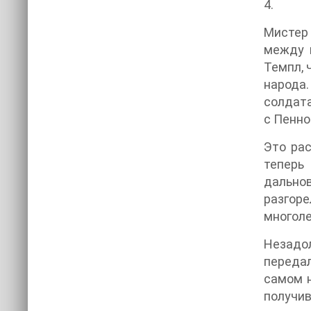
4.
Мистер 
между 
Темпл, 
народа.
солдата
с Пенно
Это ра
теперь
дально
разгоре
многоле
Незадолго до битв
передал
самом н
получив