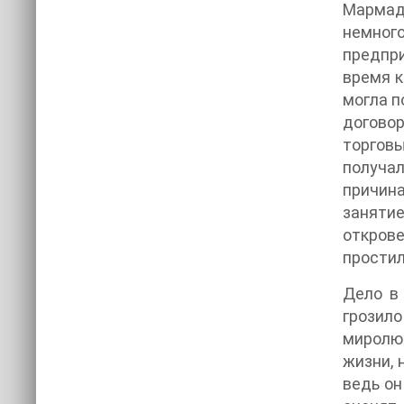
Мармадь
немног
предпри
время к
могла п
догово
торговы
получал
причина
занятие
открове
простил
Дело в
грозил
миролюб
жизни, 
ведь он