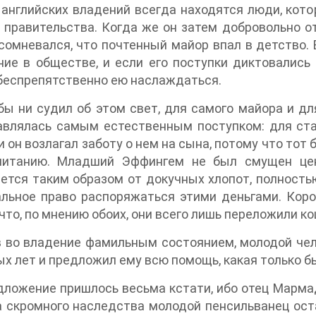
 английских владений всегда находятся люди, кот
 правительства. Когда же он затем добровольно от
сомневался, что почтенный майор впал в детство. 
ие в обществе, и если его поступки диктовались
беспрепятственно ею наслаждаться.
бы ни судил об этом свет, для самого майора и 
влялась самым естественным поступком: для стар
 и он возлагал заботу о нем на сына, потому что тот
питанию. Младший Эффингем не был смущен ценн
ется таким образом от докучных хлопот, полность
льное право распоряжаться этими деньгами. Коро
 что, по мнению обоих, они всего лишь переложили ко
 во владение фамильным состоянием, молодой чел
х лет и предложил ему всю помощь, какая только бы
дложение пришлось весьма кстати, ибо отец Марма
 скромного наследства молодой пенсильванец ост