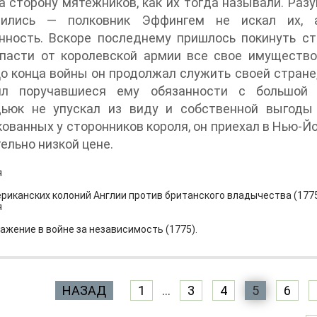
а сторону мятежников, как их тогда называли. Ра
тились — полковник Эффингем не искал их, 
нность. Вскоре последнему пришлось покинуть с
спасти от королевской армии все свое имущество
До конца войны он продолжал служить своей стран
ял поручавшиеся ему обязанности с большой 
ьюк не упускал из виду и собственной выгоды 
ованных у сторонников короля, он приехал в Нью-Йо
ельно низкой цене.
я
риканских колоний Англии против британского владычества (1775
я
ажение в войне за независимость (1775).
НАЗАД
1
...
3
4
5
6