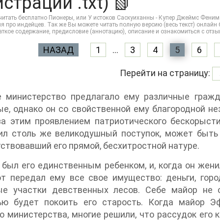
страции .txt) 📗
итать бесплатно Пионеры, или У истоков Саскуиханны - Купер Джеймс Фенимор 
 про индейцев. Так же Вы можете читать полную версию (весь текст) онлайн без 
раткое содержание, предисловие (аннотацию), описание и ознакомиться с отз
НАЗАД
1
...
3
4
5
6
Перейти на страницу:
е министерство предлагало ему различные гражд
е, однако он со свойственной ему благородной не
за этим проявлением патриотического бескорыст
ил столь же великодушный поступок, может быть
ствовавший его прямой, бесхитростной натуре.
был его единственным ребенком, и, когда он жени
от передал ему все свое имущество: деньги, гор
ые участки девственных лесов. Себе майор не о
ью будет покоить его старость. Когда майор 
о министерства, многие решили, что рассудок его 