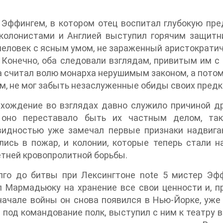
Эффингем, в котором отец воспитал глубокую пре
колонистами и Англией выступил горячим защитн
человек с ясным умом, не зараженный аристократи
 Конечно, оба следовали взглядам, привитым им с
 считал волю монарха нерушимым законом, а потом
м, не мог забыть незаслуженные обиды своих предк
схождение во взглядах давно служило причиной д
 оно переставало быть их частным делом, та
видностью уже замечал первые признаки надвига
лись в пожар, и колонии, которые теперь стали 
тней кровопролитной борьбы.
ы при Лексингтоне note 5 мистер Эффингем, к тому времени уже овдовевший,
 Мармадьюку на хранение все свои ценности и, пр
ачале войны он снова появился в Нью-Йорке, уже 
 под командование полк, выступил с ним к театру