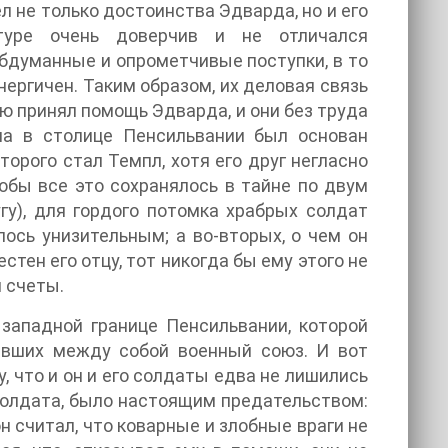
 не только достоинства Эдварда, но и его
туре очень доверчив и не отличался
бдуманные и опрометчивые поступки, в то
нергичен. Таким образом, их деловая связь
ю принял помощь Эдварда, и они без труда
ма в столице Пенсильвании был основан
рого стал Темпл, хотя его друг негласно
обы все это сохранялось в тайне по двум
гу), для гордого потомка храбрых солдат
ось унизительным; а во-вторых, о чем он
стен его отцу, тот никогда бы ему этого не
 счеты.
западной границе Пенсильвании, которой
чивших между собой военный союз. И вот
, что и он и его солдаты едва не лишились
о солдата, было настоящим предательством:
н считал, что коварные и злобные враги не