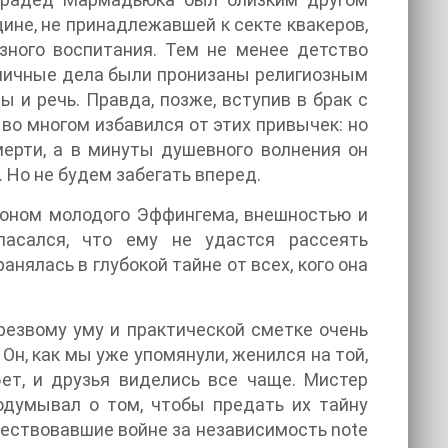
ине, не принадлежавшей к секте квакеров,
зного воспитания. Тем не менее детство
ничные дела были пронизаны религиозным
ы и речь. Правда, позже, вступив в брак с
во многом избавился от этих привычек: но
мерти, а в минуты душевного волнения он
 Но не будем забегать вперед.
ьоном молодого Эффингема, внешностью и
асался, что ему не удастся рассеять
нялась в глубокой тайне от всех, кого она
резвому уму и практической сметке очень
Он, как мы уже упомянули, женился на той,
ет, и друзья виделись все чаще. Мистер
одумывал о том, чтобы предать их тайну
ствовавшие войне за независимость note