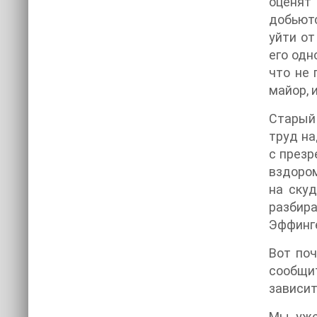
оценят 
добьютс
уйти от
его одн
что не 
майор, 
Старый 
труд на
с презр
вздором
на ску
разбира
Эффинг
Вот поч
сообщит
зависит
Мы уже