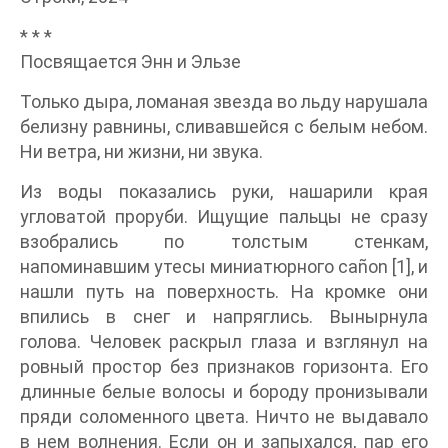
* * *
Посвящается Энн и Эльзе
Только дыра, ломаная звезда во льду нарушала
белизну равнины, сливавшейся с белым небом.
Ни ветра, ни жизни, ни звука.
Из воды показались руки, нашарили края
угловатой проруби. Ищущие пальцы не сразу
взобрались по толстым стенкам,
напоминавшим утесы миниатюрного cañon [1], и
нашли путь на поверхность. На кромке они
впились в снег и напряглись. Вынырнула
голова. Человек раскрыл глаза и взглянул на
ровный простор без признаков горизонта. Его
длинные белые волосы и бороду пронизывали
пряди соломенного цвета. Ничто не выдавало
в нем волнения. Если он и запыхался, пар его