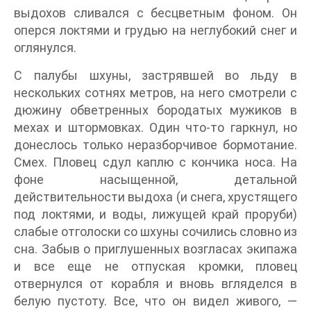
выдохов сливался с бесцветным фоном. Он
оперся локтями и грудью на неглубокий снег и
оглянулся.
С палубы шхуны, застрявшей во льду в
нескольких сотнях метров, на него смотрели с
дюжину обветренных бородатых мужиков в
мехах и штормовках. Один что-то гаркнул, но
донеслось только неразборчивое бормотание.
Смех. Пловец сдул каплю с кончика носа. На
фоне насыщенной, детальной
действительности выдоха (и снега, хрустящего
под локтями, и воды, лижущей край проруби)
слабые отголоски со шхуны сочились словно из
сна. Забыв о приглушенных возгласах экипажа
и все еще не отпуская кромки, пловец
отвернулся от корабля и вновь вгляделся в
белую пустоту. Все, что он видел живого, —