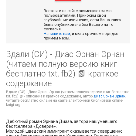
Все книги на сайте размещаются его
пользователями. Приносим свои
глубочайшие извинения, если Ваша книга
была опубликована без Вашего на то
согласия.
Напишите нам
, и мы в срочном порядке
примем меры.
Вдали (СИ) - Диас Эрнан Эрнан
(читаем полную версию книг
бесплатно txt, fb2) 📗 краткое
содержание
Вдали (СИ) - Диас Эрнан Эрнан (читаем полную версию книг бесплатно
txt, fb2) 📗 - описание и краткое содержание, автор
Диас Эрнан Эрнан
,
читайте бесплатно онлайн на сайте электронной библиотеки online-
knigi.org
Дебютный роман Эрнана Диаза, автора нашумевшего
бестселлера «Доверие».
Молодой шведский иммигрант оказывается совершенно