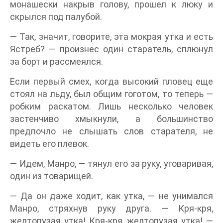
монашески накрыв голову, прошел к люку и
скрылся под палубой.
— Так, значит, говорите, эта мокрая утка и есть
Ястреб? — произнес один старатель, сплюнул
за борт и рассмеялся.
Если первый смех, когда высокий пловец еще
стоял на льду, был общим гоготом, то теперь —
робким раскатом. Лишь несколько человек
застенчиво хмыкнули, а большинство
предпочло не слышать слов старателя, не
видеть его плевок.
— Идем, Манро, — тянул его за руку, уговаривая,
один из товарищей.
— Да он даже ходит, как утка, — не унимался
Манро, стряхнув руку друга. — Кря-кря,
желтопузая утка! Кря-кря, желтопузая утка! —