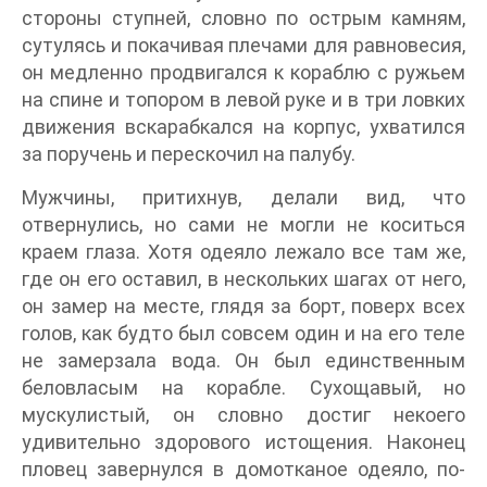
стороны ступней, словно по острым камням,
сутулясь и покачивая плечами для равновесия,
он медленно продвигался к кораблю с ружьем
на спине и топором в левой руке и в три ловких
движения вскарабкался на корпус, ухватился
за поручень и перескочил на палубу.
Мужчины, притихнув, делали вид, что
отвернулись, но сами не могли не коситься
краем глаза. Хотя одеяло лежало все там же,
где он его оставил, в нескольких шагах от него,
он замер на месте, глядя за борт, поверх всех
голов, как будто был совсем один и на его теле
не замерзала вода. Он был единственным
беловласым на корабле. Сухощавый, но
мускулистый, он словно достиг некоего
удивительно здорового истощения. Наконец
пловец завернулся в домотканое одеяло, по-