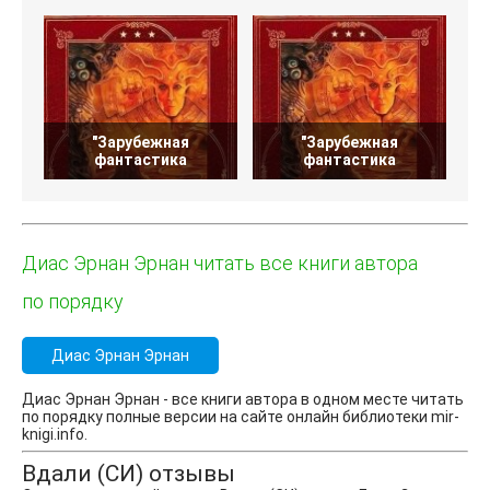
"Зарубежная
"Зарубежная
фантастика
фантастика
Т
Диас Эрнан Эрнан читать все книги автора
по порядку
Диас Эрнан Эрнан
Диас Эрнан Эрнан - все книги автора в одном месте читать
по порядку полные версии на сайте онлайн библиотеки mir-
knigi.info.
Вдали (СИ) отзывы