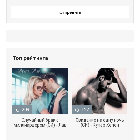
Отправить
Топ рейтинга
209
122
Случайный брак с
Свидание на одну ночь
миллиардером (СИ) - Лав
(СИ) - Купер Хелен
Агата (полная версия
(бесплатные серии книг
книги TXT) 📗
.txt) 📗