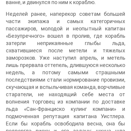
ванне, и двинулся по ним к кораблю.
Неделей ранее, наперекор советам большей
части экипажа и самых категоричных
пассажиров, молодой и неопытный капитан
«Безупречного» вошел в пролив, где корабль
затерли неприкаянные глыбы льда,
схватившиеся после метели и тяжелых
заморозков. Уже наступил апрель, и метель
лишь прервала оттепель, длившуюся несколько
недель, а потому самыми страшными
последствиями стали нормирование провизии,
скучающая и вспыльчивая команда, ворчливые
старатели, не находящий себе места от
волнения торговец из компании по доставке
льда «Сан-Франциско кулинг компани» и
подмоченная репутация капитана Уистлера.
Если бы корабль освободила весна, она бы
подвергла риску и его задачу: шхуна шла