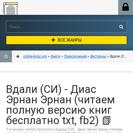
Online-knigi.org
ВСЕ ЖАНРЫ
online-knigi.org
»
Книги
»
Приключения
»
Вестерны
» Вдали (СИ) - 
ДОБАВИТЬ
В
Вдали (СИ) - Диас
ЗАКЛАДКИ
Эрнан Эрнан (читаем
полную версию книг
бесплатно txt, fb2) 📗
Тут можно читать бесплатно Вдали (СИ) - Диас Эрнан Эрнан (читаем