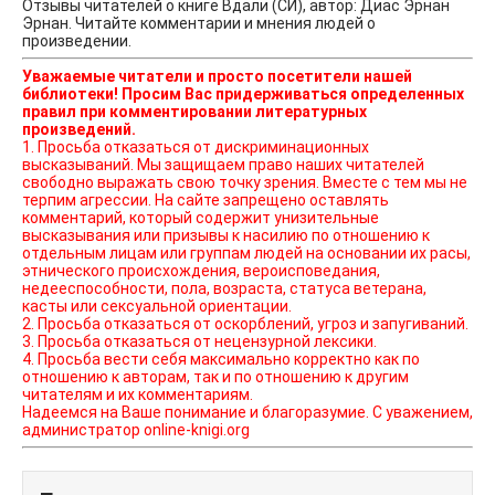
Отзывы читателей о книге Вдали (СИ), автор: Диас Эрнан
Эрнан. Читайте комментарии и мнения людей о
произведении.
Уважаемые читатели и просто посетители нашей
библиотеки! Просим Вас придерживаться определенных
правил при комментировании литературных
произведений.
1. Просьба отказаться от дискриминационных
высказываний. Мы защищаем право наших читателей
свободно выражать свою точку зрения. Вместе с тем мы не
терпим агрессии. На сайте запрещено оставлять
комментарий, который содержит унизительные
высказывания или призывы к насилию по отношению к
отдельным лицам или группам людей на основании их расы,
этнического происхождения, вероисповедания,
недееспособности, пола, возраста, статуса ветерана,
касты или сексуальной ориентации.
2. Просьба отказаться от оскорблений, угроз и запугиваний.
3. Просьба отказаться от нецензурной лексики.
4. Просьба вести себя максимально корректно как по
отношению к авторам, так и по отношению к другим
читателям и их комментариям.
Надеемся на Ваше понимание и благоразумие. С уважением,
администратор online-knigi.org