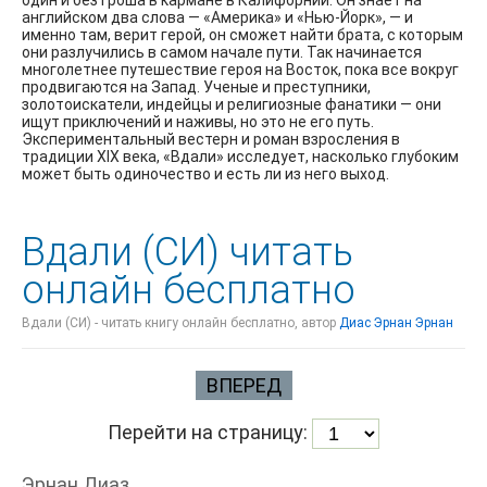
один и без гроша в кармане в Калифорнии. Он знает на
английском два слова — «Америка» и «Нью-Йорк», — и
именно там, верит герой, он сможет найти брата, с которым
они разлучились в самом начале пути. Так начинается
многолетнее путешествие героя на Восток, пока все вокруг
продвигаются на Запад. Ученые и преступники,
золотоискатели, индейцы и религиозные фанатики — они
ищут приключений и наживы, но это не его путь.
Экспериментальный вестерн и роман взросления в
традиции XIX века, «Вдали» исследует, насколько глубоким
может быть одиночество и есть ли из него выход.
Вдали (СИ) читать
онлайн бесплатно
Вдали (СИ) - читать книгу онлайн бесплатно, автор
Диас Эрнан Эрнан
ВПЕРЕД
Перейти на страницу:
Эрнан Диаз