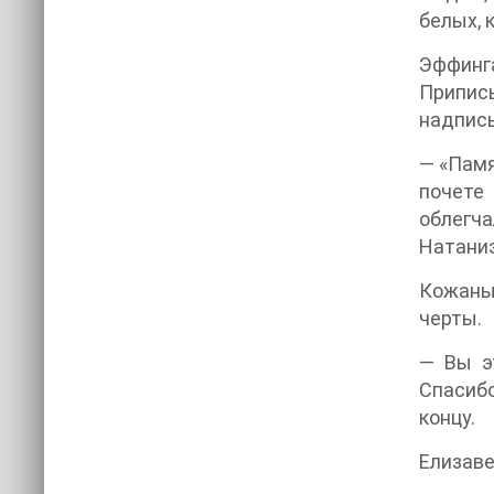
белых, 
Эффинг
Припис
надпись
— «Памя
почете
облегча
Натаниэ
Кожаный
черты.
— Вы э
Спасибо
концу.
Елизаве