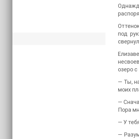
Однажды
распоря
Оттенок
под рук
свернул
Елизав
несвое
озеро с
— Ты, н
моих пл
— Снача
Пора мн
— У теб
— Разум