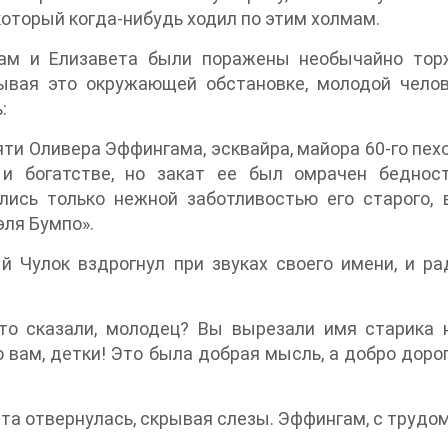
который когда-нибудь ходил по этим холмам.
ам и Елизавета были поражены необычайно тор
ывая это окружающей обстановке, молодой челов
:
ти Оливера Эффингама, эсквайра, майора 60-го пехо
 и богатстве, но закат ее был омрачен беднос
лись только нежной заботливостью его старого, 
ля Бумпо».
 Чулок вздрогнул при звуках своего имени, и ра
то сказали, молодец? Вы вырезали имя старика 
 вам, детки! Это была добрая мысль, а добро дорог
та отвернулась, скрывая слезы. Эффингам, с трудом