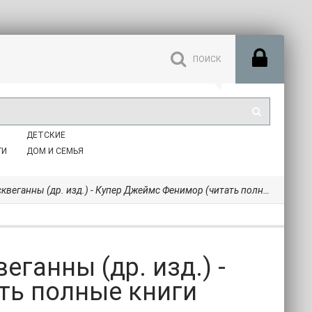
ДЕТСКИЕ
ГИ
ДОМ И СЕМЬЯ
р. изд.) - Купер Джеймс Фенимор (читать полные книги онлайн бесплатно .TXT) 📗
еганны (др. изд.) -
ть полные книги