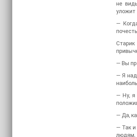
не виды
уложит 
— Когд
почесть
Старик 
привычк
— Вы пр
— Я над
наиболь
— Ну, я
положил
— Да, к
— Так и
людям, 