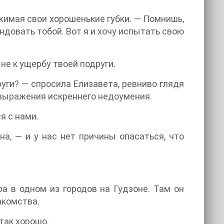
джимая свои хорошенькие губки. — Помнишь,
ндовать тобой. Вот я и хочу испытать свою
 не к ущербу твоей подруги.
руги? — спросила Елизавета, ревниво глядя
е выражения искреннего недоумения.
я с нами.
а, — и у нас нет причины опасаться, что
а в одном из городов на Гудзоне. Там он
акомства.
 так хорошо.