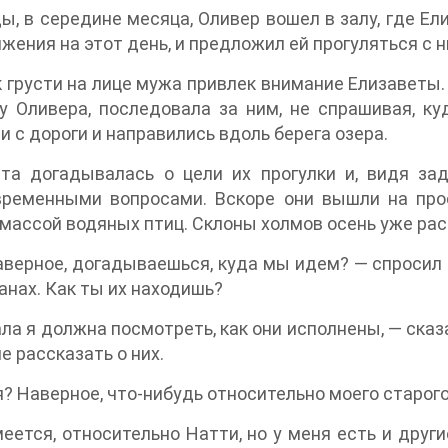
, в середине месяца, Оливер вошел в залу, где Е
жения на этот день, и предложил ей прогуляться с н
 грусти на лице мужа привлек внимание Елизаветы. 
у Оливера, последовала за ним, не спрашивая, ку
и с дороги и направились вдоль берега озера.
ета догадывалась о цели их прогулки и, видя за
временными вопросами. Вскоре они вышли на про
 массой водяных птиц. Склоны холмов осень уже ра
аверное, догадываешься, куда мы идем? — спросил 
анах. Как ты их находишь?
ла я должна посмотреть, как они исполнены, — сказа
е рассказать о них.
я? Наверное, что-нибудь относительно моего старог
еется, относительно Натти, но у меня есть и други