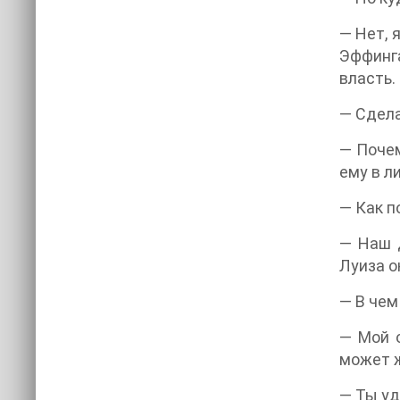
— Нет, 
Эффинга
власть.
— Сдела
— Почем
ему в л
— Как п
— Наш д
Луиза о
— В чем
— Мой о
может ж
— Ты уд