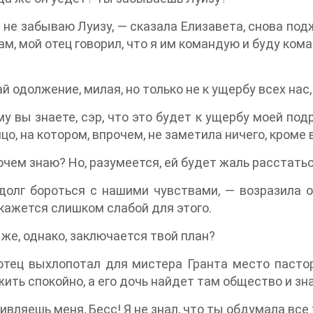
я не забываю Луизу, — сказала Елизавета, снова по
м, мой отец говорил, что я им командую и буду кома
й одолжение, милая, но только не к ущербу всех нас,
у вы знаете, сэр, что это будет к ущербу моей под
ицо, на котором, впрочем, не заметила ничего, кром
очем знаю? Но, разумеется, ей будет жаль расстатьс
олг бороться с нашими чувствами, — возразила он
кажется слишком слабой для этого.
 же, однако, заключается твой план?
тец выхлопотал для мистера Гранта место пастор
ить спокойно, а его дочь найдет там общество и зн
ивляешь меня, Бесс! Я не знал, что ты обдумала все