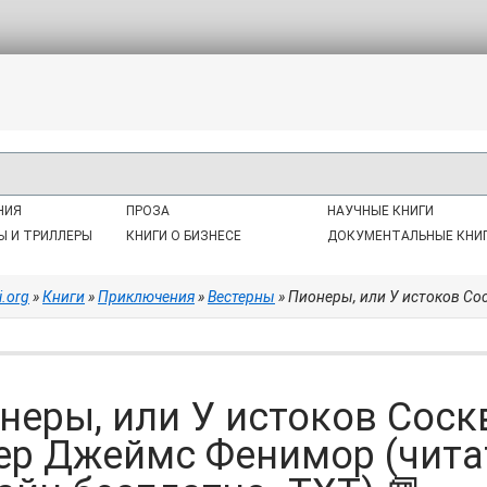
НИЯ
ПРОЗА
НАУЧНЫЕ КНИГИ
Ы И ТРИЛЛЕРЫ
КНИГИ О БИЗНЕСЕ
ДОКУМЕНТАЛЬНЫЕ КНИ
i.org
»
Книги
»
Приключения
»
Вестерны
» Пионеры, или У истоков Сосквеганны (д
неры, или У истоков Соскв
ер Джеймс Фенимор (чита