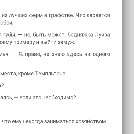
 из лучших ферм в графстве. Что касается
тобой.
я губы, — но, быть может, бедняжка Луиза
оему примеру и выйти замуж.
я. — Я, право, не знаю здесь ни одного
е места, кроме Темпльтона.
а?
баясь, — если это необходимо?
е что ему некогда заниматься хозяйством.