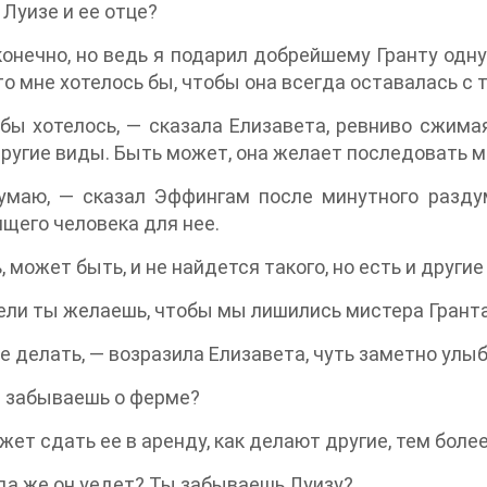
 Луизе и ее отце?
конечно, но ведь я подарил добрейшему Гранту одну
то мне хотелось бы, чтобы она всегда оставалась с 
бы хотелось, — сказала Елизавета, ревниво сжима
ругие виды. Быть может, она желает последовать м
маю, — сказал Эффингам после минутного раздумь
щего человека для нее.
, может быть, и не найдется такого, но есть и други
ли ты желаешь, чтобы мы лишились мистера Грант
е делать, — возразила Елизавета, чуть заметно улы
 забываешь о ферме?
жет сдать ее в аренду, как делают другие, тем боле
да же он уедет? Ты забываешь Луизу?