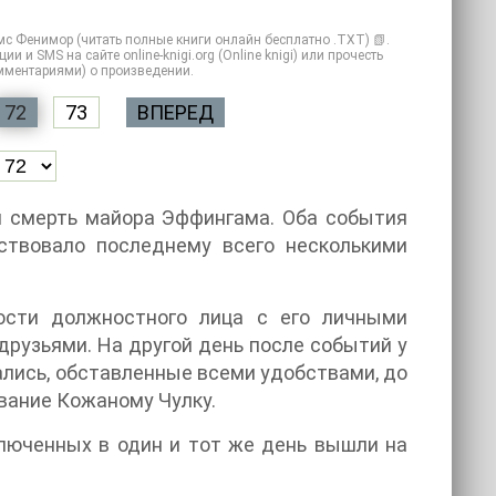
мс Фенимор (читать полные книги онлайн бесплатно .TXT) 📗.
 и SMS на сайте online-knigi.org (Online knigi) или прочесть
омментариями) о произведении.
72
73
ВПЕРЕД
и смерть майора Эффингама. Оба события
ствовало последнему всего несколькими
ости должностного лица с его личными
рузьями. На другой день после событий у
ались, обставленные всеми удобствами, до
вание Кожаному Чулку.
ключенных в один и тот же день вышли на