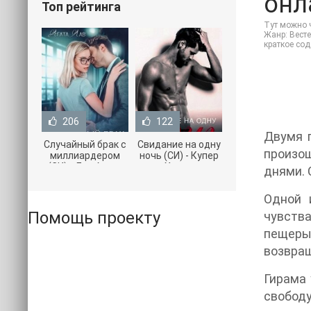
онл
Топ рейтинга
Тут можно ч
Жанр: Весте
краткое со
206
122
Двумя 
Случайный брак с
Свидание на одну
произо
миллиардером
ночь (СИ) - Купер
(СИ) - Лав Агата
Хелен
днями. 
(полная версия
(бесплатные
книги TXT) 📗
серии книг .txt) 📗
Одной 
Помощь проекту
чувства
пещеры 
возвращ
Гирама 
свободу