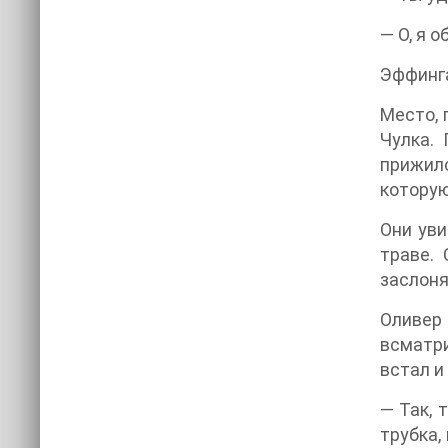
— О, я 
Эффинга
Место, 
Чулка.
прижилс
которую
Они уви
траве.
заслон
Оливер
всматри
встал и
— Так, 
трубка,