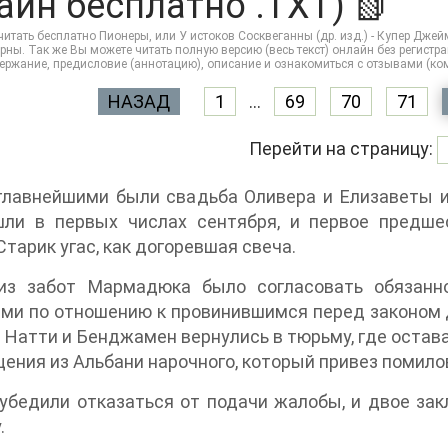
айн бесплатно .TXT) 📗
итать бесплатно Пионеры, или У истоков Сосквеганны (др. изд.) - Купер Джей
рны. Так же Вы можете читать полную версию (весь текст) онлайн без регистрации
держание, предисловие (аннотацию), описание и ознакомиться с отзывами (к
НАЗАД
1
...
69
70
71
Перейти на страницу:
главнейшими были свадьба Оливера и Елизаветы 
шли в первых числах сентября, и первое предше
Старик угас, как догоревшая свеча.
из забот Мармадюка было согласовать обязанн
ми по отношению к провинившимся перед законом д
Натти и Бенджамен вернулись в тюрьму, где остав
ения из Альбани нарочного, который привез помило
убедили отказаться от подачи жалобы, и двое за
.