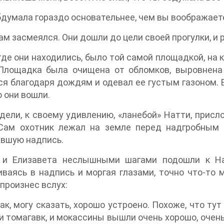
обдумала гораздо основательнее, чем вы воображаете
м засмеялся. Они дошли до цели своей прогулки, и 
где они находились, было той самой площадкой, на 
 Площадка была очищена от обломков, выровнена
я благодаря дождям и одевал ее густым газоном. Е
 они вошли.
дели, к своему удивлению, «ланебой» Натти, присло
 Сам охотник лежал на земле перед надгробным 
явшую надпись.
 и Елизавета неслышными шагами подошли к Нат
ваясь в надпись и моргая глазами, точно что-то 
 произнес вслух:
так, могу сказать, хорошо устроено. Похоже, что тут
 и томагавк, и мокассины вышли очень хорошо, очень