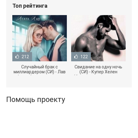
Топ рейтинга
212
122
Случайный брак с
Свидание на одну ночь
миллиардером (СИ) - Лав
(СИ) - Купер Хелен
Агата (полная версия
(бесплатные серии книг
книги TXT) 📗
.txt) 📗
Помощь проекту