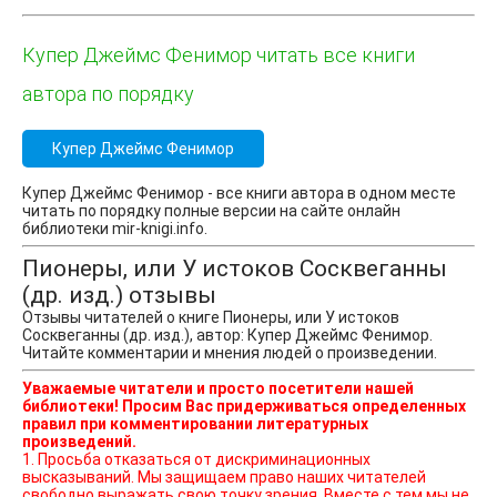
Купер Джеймс Фенимор читать все книги
автора по порядку
Купер Джеймс Фенимор
Купер Джеймс Фенимор - все книги автора в одном месте
читать по порядку полные версии на сайте онлайн
библиотеки mir-knigi.info.
Пионеры, или У истоков Сосквеганны
(др. изд.) отзывы
Отзывы читателей о книге Пионеры, или У истоков
Сосквеганны (др. изд.), автор: Купер Джеймс Фенимор.
Читайте комментарии и мнения людей о произведении.
Уважаемые читатели и просто посетители нашей
библиотеки! Просим Вас придерживаться определенных
правил при комментировании литературных
произведений.
1. Просьба отказаться от дискриминационных
высказываний. Мы защищаем право наших читателей
свободно выражать свою точку зрения. Вместе с тем мы не