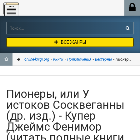
Online-knigi.org
ВСЕ ЖАНРЫ
online-knigi.org
»
Книги
»
Приключения
»
Вестерны
» Пионеры, или 
ДОБАВИТЬ
В
Пионеры, или У
ЗАКЛАДКИ
истоков Сосквеганны
(др. изд.) - Купер
Джеймс Фенимор
(читать полные книги