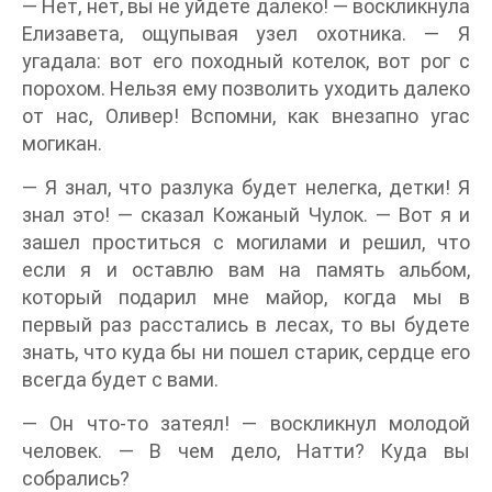
— Нет, нет, вы не уйдете далеко! — воскликнула
Елизавета, ощупывая узел охотника. — Я
угадала: вот его походный котелок, вот рог с
порохом. Нельзя ему позволить уходить далеко
от нас, Оливер! Вспомни, как внезапно угас
могикан.
— Я знал, что разлука будет нелегка, детки! Я
знал это! — сказал Кожаный Чулок. — Вот я и
зашел проститься с могилами и решил, что
если я и оставлю вам на память альбом,
который подарил мне майор, когда мы в
первый раз расстались в лесах, то вы будете
знать, что куда бы ни пошел старик, сердце его
всегда будет с вами.
— Он что-то затеял! — воскликнул молодой
человек. — В чем дело, Натти? Куда вы
собрались?