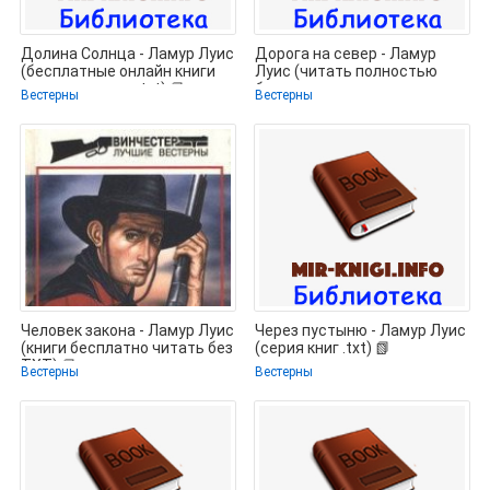
Долина Солнца - Ламур Луис
Дорога на север - Ламур
(бесплатные онлайн книги
Луис (читать полностью
читаем полные .txt) 📗
бесплатно хорошие книги
Вестерны
Вестерны
TXT) 📗
Человек закона - Ламур Луис
Через пустыню - Ламур Луис
(книги бесплатно читать без
(серия книг .txt) 📗
TXT) 📗
Вестерны
Вестерны