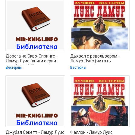
Дорога на Скво-Спрингс -
Дьявол с револьвером -
Ламур Луис (книги серии
Ламур Луис (читать
онлайн .txt) 📗
хорошую книгу полностью
Вестерны
Вестерны
.TXT) 📗
Джубал Сэкетт - Ламур Луис
Фаллон - Ламур Луис