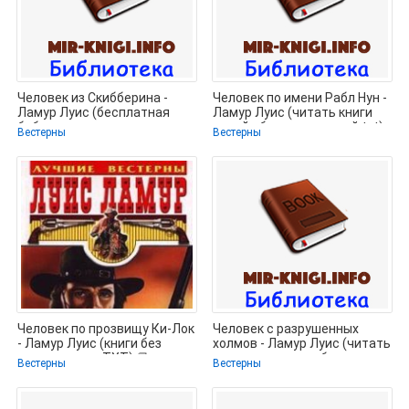
Человек из Скибберина -
Человек по имени Рабл Нун -
Ламур Луис (бесплатная
Ламур Луис (читать книги
библиотека электронных
онлайн без сокращений txt)
Вестерны
Вестерны
книг
Человек по прозвищу Ки-Лок
Человек с разрушенных
- Ламур Луис (книги без
холмов - Ламур Луис (читать
регистрации .TXT) 📗
книги полностью без
Вестерны
Вестерны