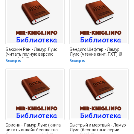
Бакскин Ран - Ламур Луис
Бендиго Шефтер - Ламур
(читать полную версию
Луис (чтение книг .TXT) 📗
книги txt) 📗
Вестерны
Вестерны
Брионн - Ламур Луис (книга
Быстрый и мертвый - Ламур
читать онлайн бесплатно
Луис (бесплатные серии