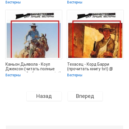
без регистрации .txt) 📗
книг TXT) 📗
Вестерны
Вестерны
Каньон Дьявола - Коул
Техасец - Корд Барри
Джексон (читать полные
(прочитать книгу txt) 📗
книги онлайн бесплатно .txt)
Вестерны
Вестерны
📗
Назад
Вперед