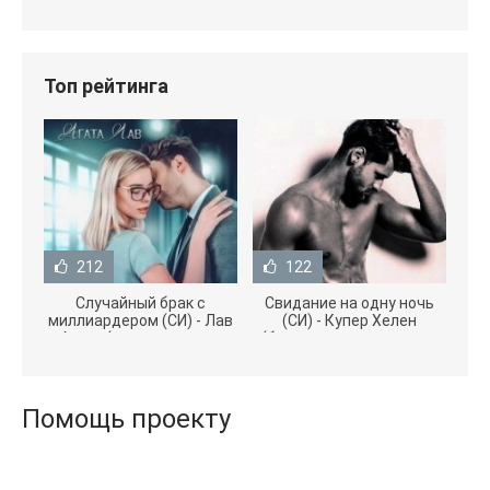
Топ рейтинга
212
122
Случайный брак с
Свидание на одну ночь
миллиардером (СИ) - Лав
(СИ) - Купер Хелен
Агата (полная версия
(бесплатные серии книг
книги TXT) 📗
.txt) 📗
Помощь проекту