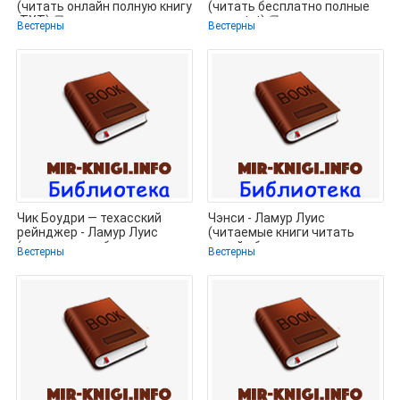
(читать онлайн полную книгу
(читать бесплатно полные
.TXT) 📗
книги txt) 📗
Вестерны
Вестерны
Чик Боудри — техасский
Чэнси - Ламур Луис
рейнджер - Ламур Луис
(читаемые книги читать
(читать книги без
онлайн бесплатно полные
Вестерны
Вестерны
регистрации txt)
TXT) 📗