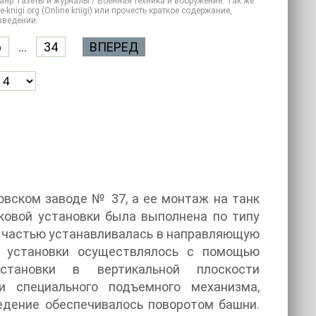
анр: Газеты и журналы / Военная техника и вооружение. Так же
knigi.org (Online knigi) или прочесть краткое содержание,
зведении.
6
...
34
ВПЕРЕД
овском заводе № 37, а ее монтаж на танк
ковой установки была выполнена по типу
й частью устанавливалась в направляющую
е установки осуществлялось с помощью
становки в вертикальной плоскости
 специального подъемного механизма,
едение обеспечивалось поворотом башни.