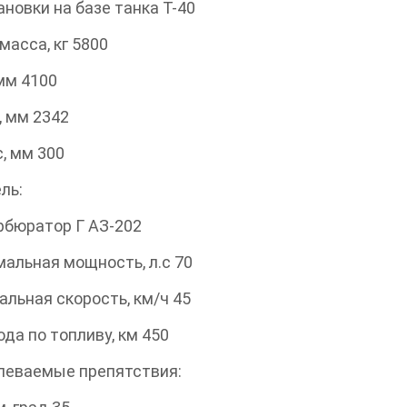
ановки на базе танка Т-40
масса, кг 5800
мм 4100
 мм 2342
, мм 300
ль:
арбюратор Г АЗ-202
мальная мощность, л.с 70
льная скорость, км/ч 45
ода по топливу, км 450
леваемые препятствия: