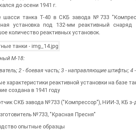
ался до осени 1941 г.
е шасси танка Т-40 в СКБ завода №733 "Компрес
вная установка под 132-мм реактивный снаряд 
ое количество реактивных установок.
ный М-18:
ватель; 2 - боевая часть; 3 - направляющие штифты; 4 
е характеристики реактивной установки на базе та
ие создана в 1941 году
тчик СКБ завода №733 ("Компрессор"), НИИ-3, КБ з
зготовитель №733, "Красная Пресня"
одство опытные образцы