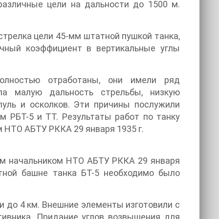
различные цели на дальности до 1500 м.
трелка цели 45-мм штатной пушкой танка,
чный коэффициент в вертикальные углы
олностью отработаны, они имели ряд
ла малую дальность стрельбы, низкую
пуль и осколков. Эти причины послужили
 РБТ-5 и ТТ. Результаты работ по танку
 НТО АБТУ РККА 29 января 1935 г.
ым начальником НТО АБТУ РККА 29 января
атной башне танка БТ-5 необходимо было
и до 4 км. Внешние элементы изготовили с
тивника. Придание углов возвышения для