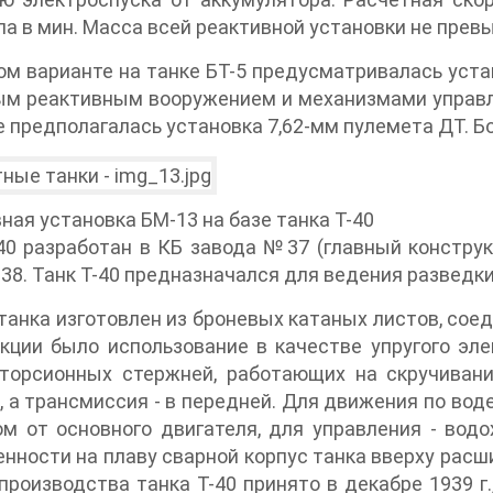
а в мин. Масса всей реактивной установки не превы
ом варианте на танке БТ-5 предусматривалась уст
м реактивным вооружением и механизмами управле
е предполагалась установка 7,62-мм пулемета ДТ. Бо
ная установка БМ-13 на базе танка Т-40
40 разработан в КБ завода №37 (главный конструк
-38. Танк Т-40 предназначался для ведения разведки
танка изготовлен из броневых катаных листов, соед
кции было использование в качестве упругого эл
 торсионных стержней, работающих на скручиван
, а трансмиссия - в передней. Для движения по в
м от основного двигателя, для управления - вод
нности на плаву сварной корпус танка вверху расши
производства танка Т-40 принято в декабре 1939 г.