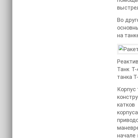
выстрел
Во друг
основны
на танк
Реактив
Танк Т-
танка Т
Корпус 
констру
катков
корпуса
приводо
маневре
начале 