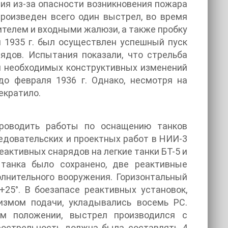
ия из-за опасности возникновения пожара
произведен всего один выстрел, во время
ителем и входными жалюзи, а также пробку
я 1935 г. был осуществлен успешный пуск
ядов. Испытания показали, что стрельба
и необходимых конструктивных изменений
до февраля 1936 г. Однако, несмотря на
екратило.
роводить работы по оснащению танков
ледовательских и проектных работ в НИИ-3
активных снарядов на легкие танки БТ-5 и
 танка было сохранено, две реактивные
лнительного вооружения. Горизонтальный
 +25°. В боезапасе реактивных установок,
змом подачи, укладывались восемь PC.
ом положении, выстрел производился с
рострельность должна была составлять 4