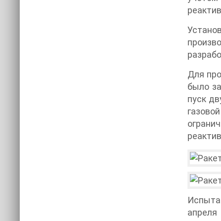
реактив
Установ
произв
разрабо
Для про
было за
пуск дв
газовой
ограни
реактив
Испытан
апреля