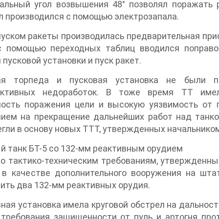
альный угол возвышения 48° позволял поражать 
 производился с помощью электрозапала.
уском ракеты производилась предварительная прис
с помощью переходных таблиц вводился поправо
 пусковой установки и пуск ракет.
ая торпеда и пусковая установка не были п
уктивных недоработок. В тоже время ТТ име
ность поражения цели и высокую уязвимость от 
ием на прекращение дальнейших работ над танком
егли в основу новых ТТТ, утвержденных начальником
 танк БТ-5 со 132-мм реактивным орудием
но тактико-техническим требованиям, утвержденн
., в качестве дополнительного вооружения на шт
ить два 132-мм реактивных орудия.
ная установка имела круговой обстрел на дальност
 требования защищенности от пуль и артогня про