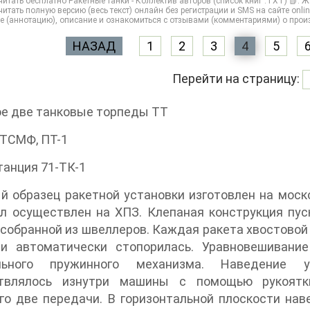
итать бесплатно Ракетные танки - Коллектив авторов (список книг .TXT) 📗. Ж
итать полную версию (весь текст) онлайн без регистрации и SMS на сайте online-
е (аннотацию), описание и ознакомиться с отзывами (комментариями) о прои
НАЗАД
1
2
3
4
5
Перейти на страницу:
ое две танковые торпеды ТТ
 ТСМФ, ПТ-1
анция 71-ТК-1
 образец ракетной установки изготовлен на моск
л осуществлен на ХПЗ. Клепаная конструкция пус
собранной из швеллеров. Каждая ракета хвостово
 и автоматически стопорилась. Уравновешивани
льного пружинного механизма. Наведение у
твлялось изнутри машины с помощью рукоятки
о две передачи. В горизонтальной плоскости нав