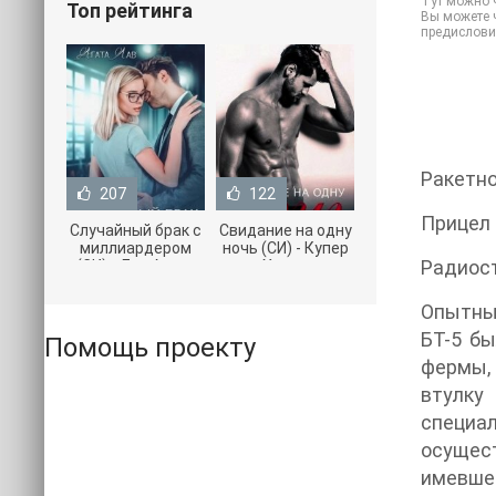
Тут можно ч
Топ рейтинга
Вы можете ч
предислови
Ракетн
207
122
Прицел
Случайный брак с
Свидание на одну
миллиардером
ночь (СИ) - Купер
Радиост
(СИ) - Лав Агата
Хелен
(полная версия
(бесплатные
книги TXT) 📗
серии книг .txt) 📗
Опытный
БТ-5 бы
Помощь проекту
фермы, 
втулку
специа
осущес
имевшег