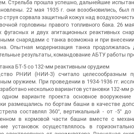
м. Стрельба прошла успешно, дальнейшие испытан
новлены. 22 мая 1935 г. они возобновились, был 
о струя сорвала защитный кожух над воздухоочист
вочной горловины правого топливного бака. 26 ма
х фугасных и двух агитационных реактивных снар
вными снарядами с танка возможна и при внесени
сна. Опытная модернизация танка продолжалась 
ельные результаты, командование АБТУ работы пр
танка БТ-5 со 132-мм реактивным орудием
дство РНИИ (НИИ-3) считало целесообразным п
ным оружием. При проведении в 1934-1936 гг. исс
зработано несколько вариантов установки 132-мм ре
В одном варианте проекта основное вооружение
ки размещались по бортам башни в качестве допо
стрела составлял 360°, вертикальный - от -5° до
енном в кормовой части башни вместе с механи
ние установок осуществлялось в горизонтальн
ю электроспуска от аккумулятора. Расчетная ско