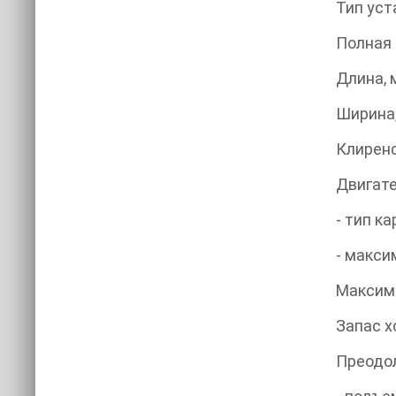
Тип уст
Полная 
Длина, 
Ширина,
Клиренс
Двигате
- тип к
- макси
Максима
Запас х
Преодо