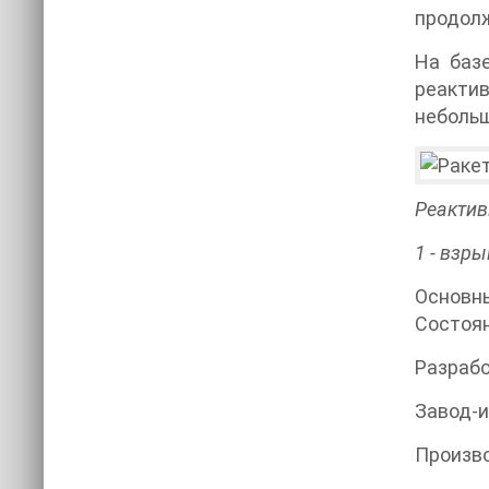
продолж
На баз
реакти
небольш
Реактив
1 - взры
Основны
Состоян
Разрабо
Завод-и
Произв