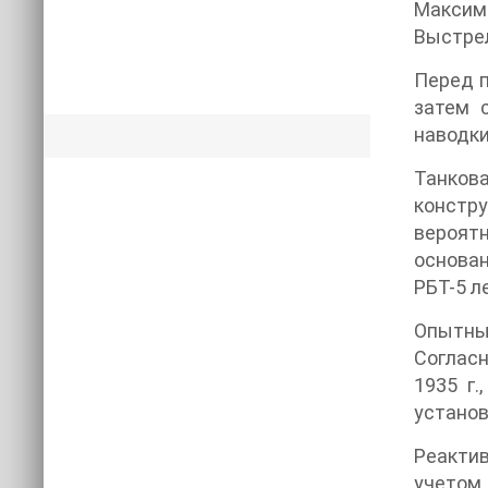
Максим
Выстрел
Перед п
затем 
наводки
Танков
констр
вероят
основан
РБТ-5 л
Опытный
Соглас
1935 г
установ
Реактив
учетом