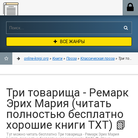
Online-knigi.org
ВСЕ ЖАНРЫ
online-knigi.org
»
Книги
»
Проза
»
Классическая проза
» Три товари
ДОБАВИТЬ
В
Три товарища - Ремарк
ЗАКЛАДКИ
Эрих Мария (читать
полностью бесплатно
хорошие книги TXT) 📗
Тут можно читать бесплатно Три товарища - Ремарк Эрих Мария