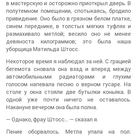
в мастерскую и осторожно приоткрыл дверь. В
полутемном помещении, спотыкаясь, бродило
привидение. Оно было в грязном белом платке,
синем переднике, в толстых мягких туфлях и
размахивало метлой; весило оно не менее
девяноста килограммов; это была наша
уборщица Матильда Штосс.
Некоторое время я наблюдал за ней. С грацией
бегемота сновала она взад и вперед между
автомобильными радиаторами и глухим
голосом напевала песню о верном гусаре. На
столе у окна стояли две бутылки коньяка. В
одной уже почти ничего не оставалось.
Накануне вечером она была полна.
— Однако, фрау Штосс… — сказал я.
Пение оборвалось. Метла упала на пол.