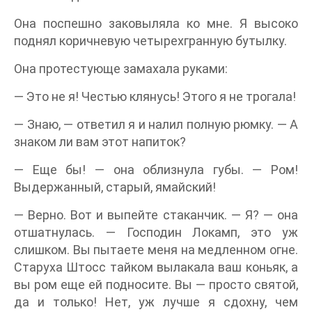
Она поспешно заковыляла ко мне. Я высоко
поднял коричневую четырехгранную бутылку.
Она протестующе замахала руками:
— Это не я! Честью клянусь! Этого я не трогала!
— Знаю, — ответил я и налил полную рюмку. — А
знаком ли вам этот напиток?
— Еще бы! — она облизнула губы. — Ром!
Выдержанный, старый, ямайский!
— Верно. Вот и выпейте стаканчик. — Я? — она
отшатнулась. — Господин Локамп, это уж
слишком. Вы пытаете меня на медленном огне.
Старуха Штосс тайком вылакала ваш коньяк, а
вы ром еще ей подносите. Вы — просто святой,
да и только! Нет, уж лучше я сдохну, чем