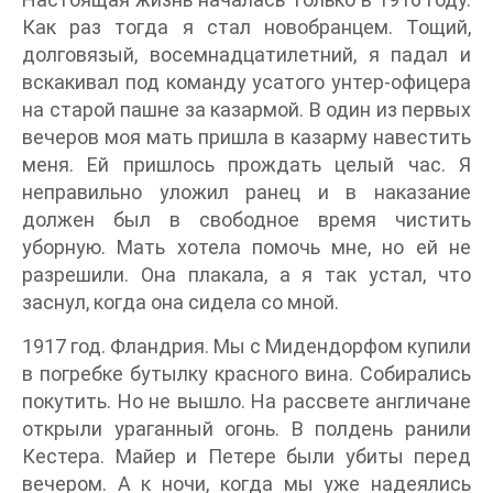
Как раз тогда я стал новобранцем. Тощий,
долговязый, восемнадцатилетний, я падал и
вскакивал под команду усатого унтер-офицера
на старой пашне за казармой. В один из первых
вечеров моя мать пришла в казарму навестить
меня. Ей пришлось прождать целый час. Я
неправильно уложил ранец и в наказание
должен был в свободное время чистить
уборную. Мать хотела помочь мне, но ей не
разрешили. Она плакала, а я так устал, что
заснул, когда она сидела со мной.
1917 год. Фландрия. Мы с Мидендорфом купили
в погребке бутылку красного вина. Собирались
покутить. Но не вышло. На рассвете англичане
открыли ураганный огонь. В полдень ранили
Кестера. Майер и Петере были убиты перед
вечером. А к ночи, когда мы уже надеялись