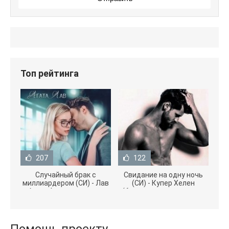
Топ рейтинга
207
122
Случайный брак с
Свидание на одну ночь
миллиардером (СИ) - Лав
(СИ) - Купер Хелен
Агата (полная версия
(бесплатные серии книг
книги TXT) 📗
.txt) 📗