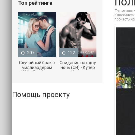
пол
Топ рейтинга
Тут можно ч
Классическа
прочесть к
207
122
Случайный брак с
Свидание на одну
миллиардером
ночь (СИ) - Купер
(СИ) - Лав Агата
Хелен
(полная версия
(бесплатные
книги TXT) 📗
серии книг .txt) 📗
Помощь проекту