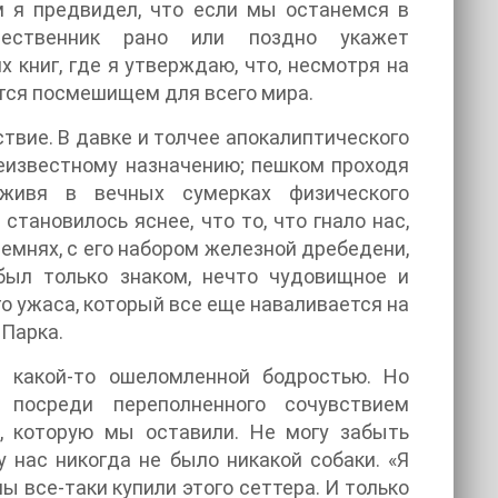
м я предвидел, что если мы останемся в
чественник рано или поздно укажет
 книг, где я утверждаю, что, несмотря на
ется посмешищем для всего мира.
твие. В давке и толчее апокалиптического
неизвестному назначению; пешком проходя
 живя в вечных сумерках физического
тановилось яснее, что то, что гнало нас,
емнях, с его набором железной дребедени,
был только знаком, нечто чудовищное и
о ужаса, который все еще наваливается на
 Парка.
с какой-то ошеломленной бодростью. Но
 посреди переполненного сочувствием
а, которую мы оставили. Не могу забыть
у нас никогда не было никакой собаки. «Я
мы все-таки купили этого сеттера. И только