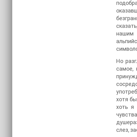
подобр
оказавш
безгран
сказать
нашим 
альпий
символо
Но разг
самое,
принужд
сосредо
употреб
хотя бы
хоть я
чувства
душераз
слез, з