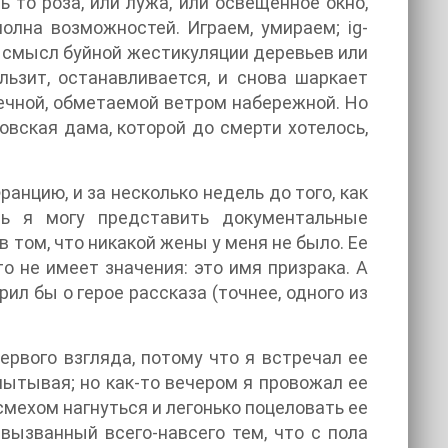
ь то роза, или лужа, или освещенное окно,
полна возможностей. Играем, умираем; ig-
т смысл буйной жестикуляции деревьев или
льзит, останавливается, и снова шаркает
ечной, обметаемой ветром набережной. Но
ховская дама, которой до смерти хотелось,
ранцию, и за несколько недель до того, как
ь я могу представить документальные
 том, что никакой жены у меня не было. Ее
о не имеет значения: это имя призрака. А
рил бы о герое рассказа (точнее, одного из
ервого взгляда, потому что я встречал ее
пытывая; но как-то вечером я провожал ее
 смехом нагнуться и легонько поцеловать ее
вызванный всего-навсего тем, что с пола