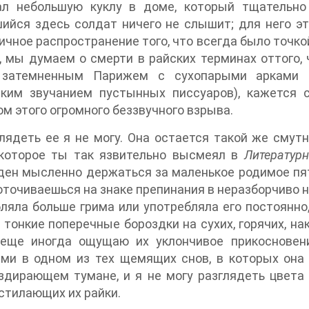
ал небольшую куклу в доме, который тщательно
ийся здесь солдат ничего не слышит; для него эт
ичное распространение того, что всегда было точкой
, мы думаем о смерти в райских терминах оттого,
затемненным Парижем с сухопарыми арками б
ским звучанием пустынных писсуаров), кажется
м этого огромного беззвучного взрыва.
лядеть ее я не могу. Она остается такой же смут
 которое ты так язвительно высмеял в
Литератур
ен мысленно держаться за маленькое родимое пятн
точиваешься на знаке препинания в неразборчиво н
ляла больше грима или употребляла его постоянно,
 тонкие поперечные бороздки на сухих, горячих, нак
 еще иногда ощущаю их уклончивое прикосновен
ми в одном из тех щемящих снов, в которых она 
дирающем тумане, и я не могу разглядеть цвета 
астилающих их райки.