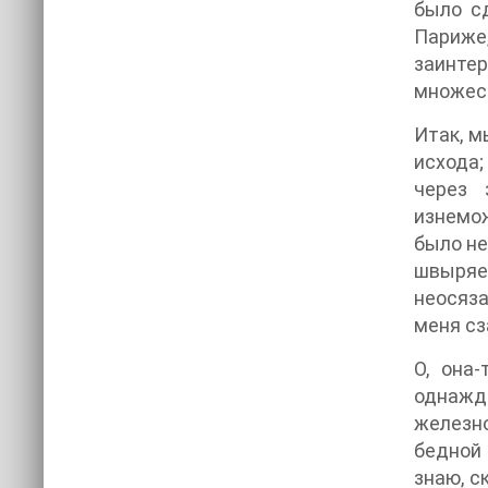
было с
Париже
заинтер
множест
Итак, м
исхода;
через 
изнемож
было не
швыряе
неосяза
меня сз
О, она
однажд
железно
бедной 
знаю, с