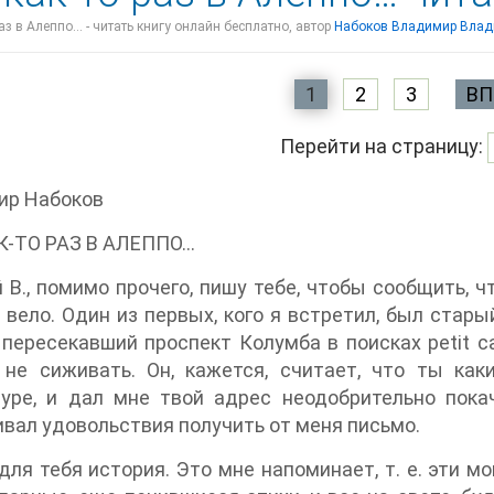
раз в Алеппо… - читать книгу онлайн бесплатно, автор
Набоков Владимир Вла
1
2
3
ВП
Перейти на страницу:
ир Набоков
К-ТО РАЗ В АЛЕППО…
 В., помимо прочего, пишу тебе, чтобы сообщить, чт
 вело. Один из первых, кого я встретил, был стары
есекавший проспект Колумба в поисках petit cafe du coin [1], где никому
 не сиживать. Он, кажется, считает, что ты ка
туре, и дал мне твой адрес неодобрительно пока
вал удовольствия получить от меня письмо.
для тебя история. Это мне напоминает, т. е. эти м