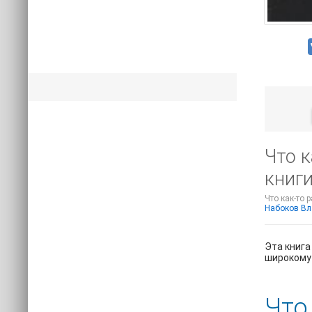
Что 
книг
Что как-то 
Набоков В
Эта книга
широкому 
Что