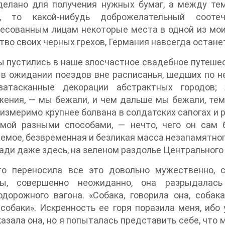
делано для получения нужных бумаг, а между те
, то какой-нибудь доброжелательный сооте
есованным лицам некоторые места в одной из моих
во своих черных грехов, Германия навсегда остан
ы пустились в наше злосчастное свадебное путешес
 в ожидании поездов вне расписанья, шедших по 
затасканные декорации абстрактных городов;
ения, — мы бежали, и чем дальше мы бежали, тем с
измеримо крупнее болвана в солдатских сапогах и р
мой разными способами, — нечто, чего он сам 
емое, безвременная и безликая масса незапамятног
ади даже здесь, на зеленом раздолье Центрального
-то переносила все это довольно мужественно, 
ы, совершенно неожиданно, она разрыдалась
дорожного вагона. «Собака, говорила она, собак
собаки». Искренность ее горя поразила меня, ибо 
казала она, но я попыталась представить себе, что 