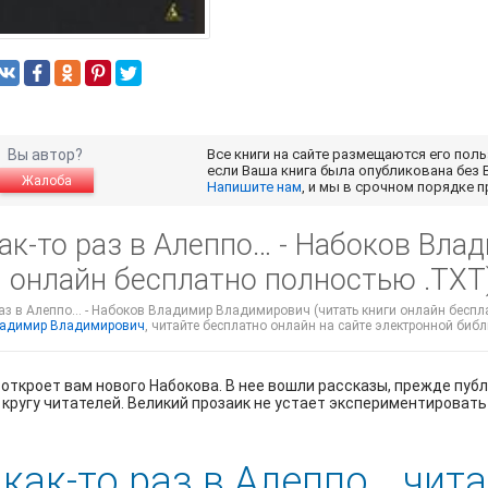
Вы автор?
Все книги на сайте размещаются его пол
если Ваша книга была опубликована без 
Жалоба
Напишите нам
, и мы в срочном порядке 
как-то раз в Алеппо… - Набоков Вл
и онлайн бесплатно полностью .TXT
раз в Алеппо… - Набоков Владимир Владимирович (читать книги онлайн беспла
ладимир Владимирович
, читайте бесплатно онлайн на сайте электронной библи
 откроет вам нового Набокова. В нее вошли рассказы, прежде пуб
кругу читателей. Великий прозаик не устает экспериментировать 
 как-то раз в Алеппо… чит