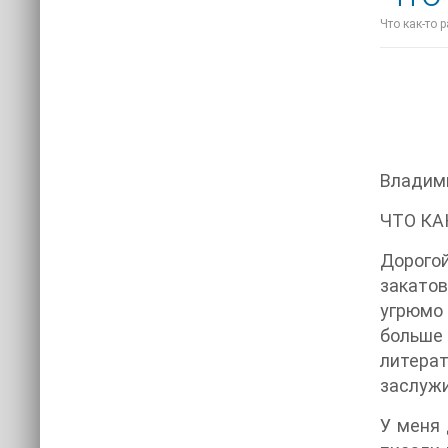
Что как-то 
Владим
ЧТО КА
Дорогой
закатов
угрюмо пер
больше
литера
заслужи
У меня 