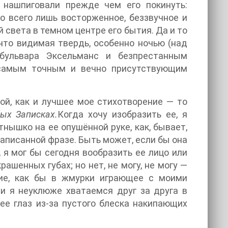
 нашпиговали прежде чем его покинуть:
о всего лишь восторженное, беззвучное и
 света в темном центре его бытия. Да и то
 что видимая твердь, особенно ночью (над
ульвара Эксельманс и безпрестанным
 самым точным и вечно присутствующим
ной, как и лучшее мое стихотворение — то
ных Записках.
Когда хочу изобразить ее, я
ышко на ее опушённой руке, как, бывает,
аписанной фразе. Быть может, если бы она
 я мог бы сегодня вообразить ее лицо или
рашенных губах; но нет, не могу, не могу —
ие, как бы в жмурки играющее с моими
и я неуклюже хватаемся друг за друга в
ее глаз из-за пустого блеска накипающих