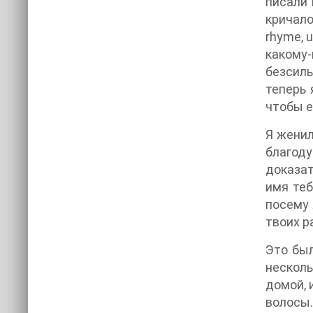
писали 
кричало
rhyme, 
какому-
безсиль
теперь 
чтобы е
Я женил
благод
доказат
имя теб
посему 
твоих р
Это был
несколь
домой, 
волосы.