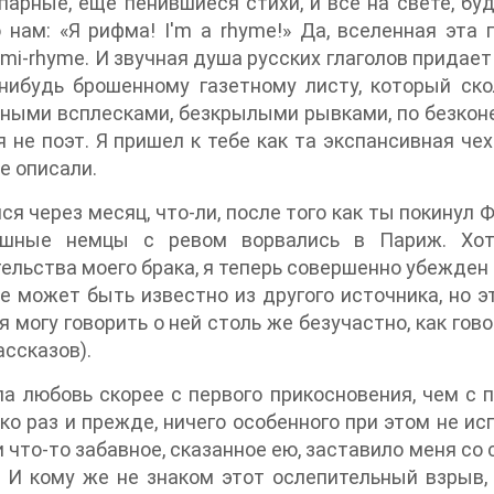
парные, еще пенившиеся стихи, и все на свете, буд
 нам: «Я рифма! I'm a rhyme!» Да, вселенная эта 
umi-rhyme. И звучная душа русских глаголов придае
нибудь брошенному газетному листу, который ско
ными всплесками, безкрылыми рывками, по безкон
я не поэт. Я пришел к тебе как та экспансивная че
е описали.
ся через месяц, что-ли, после того как ты покинул Ф
ушные немцы с ревом ворвались в Париж. Хот
ельства моего брака, я теперь совершенно убежден в
е может быть известно из другого источника, но эт
я могу говорить о ней столь же безучастно, как гово
ассказов).
а любовь скорее с первого прикосновения, чем с п
ко раз и прежде, ничего особенного при этом не ис
и что-то забавное, сказанное ею, заставило меня со
 И кому же не знаком этот ослепительный взрыв, 