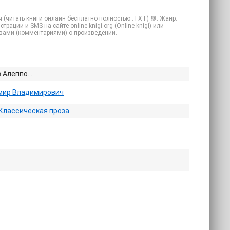
 (читать книги онлайн бесплатно полностью .TXT) 📗. Жанр:
рации и SMS на сайте online-knigi.org (Online knigi) или
ывами (комментариями) о произведении.
в Алеппо…
мир Владимирович
Классическая проза