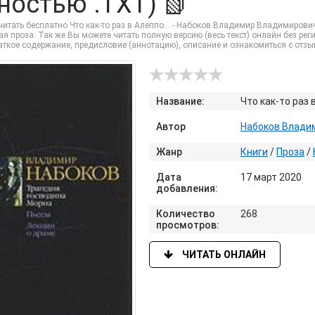
ностью .TXT) 📗
итать бесплатно Что как-то раз в Алеппо… - Набоков Владимир Владимирович
я проза. Так же Вы можете читать полную версию (весь текст) онлайн без регист
раткое содержание, предисловие (аннотацию), описание и ознакомиться с отз
Название:
Что как-то раз 
Автор
Набоков Влади
Жанр
Книги
/
Проза
/
Дата
17 март 2020
добавления:
Количество
268
просмотров:
ЧИТАТЬ ОНЛАЙН