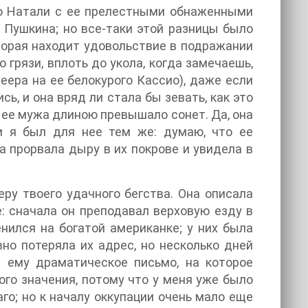
ко Натали с ее прелестными обнаженными
Пушкина; но все-таки этой разницы было
торая находит удовольствие в подражании
 грязи, вплоть до укола, когда замечаешь,
еера на ее белокурого Кассио), даже если
ь, и она вряд ли стала бы зевать, как это
 ее мужа длиною превышало сонет. Да, она
и я был для нее тем же: думаю, что ее
а прорвала дыру в их покрове и увидела в
ру твоего удачного бегства. Она описала
е: сначала он преподавал верховую езду в
нился на богатой американке; у них была
вно потеряла их адрес, но несколько дней
 ему драматическое письмо, на которое
ого значения, потому что у меня уже было
го; но к началу оккупации очень мало еще