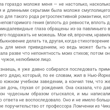
ла гораздо моложе меня — не настолько, насколь
 и длинными серьгами была моложе смуглолицего 
о для такого рода ретроспективной романтики, ко
неповторимого гения (вплоть до ревности, вплоть до
миндалевидные глаза обращены из-за павлиньего в
его подражать не можешь. Мои ей, впрочем, нравилис
быкновение делать та, другая, когда стихотворение
сь для меня привидением, но ведь может быть 
ала разве что непонятность моих стихов; потом он
 чужое, нелюбимое лицо.
знаешь, я уже давно собирался последовать приме
его дядю, который, по ее словам, жил в Нью-Йорк
о южном учебном заведении, а кончил тем, что же
ая дочь, глухая от рождения. Она сказала, что да
 он чудесным образом отыскался, и мы написали
о ответа не воспоследовало. Оно и не имело больш
е поручительство от профессора Ломченки из Чика