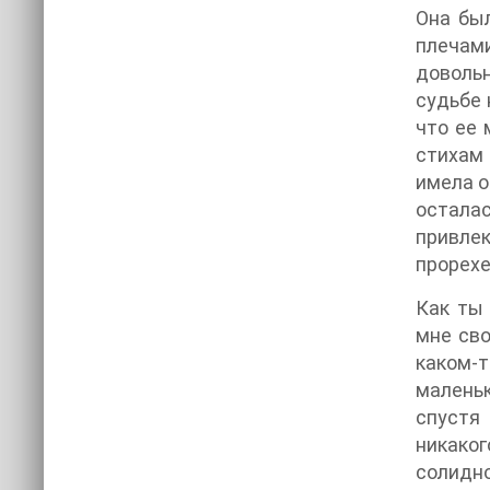
Она бы
плечами
довольн
судьбе 
что ее 
стихам 
имела о
остала
привлек
прорехе
Как ты 
мне сво
каком-т
маленьк
спустя
никаког
солидно