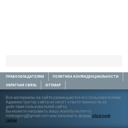
ПРАВООБЛАДАТЕЛЯМ
ПОЛИТИКА КОНФИДЕНЦИАЛЬНОСТИ
ОБРАТНАЯ СВЯЗЬ
SITEMAP
Все материалы на сайте размещаются его пользователями.
Администратор сайта не несёт ответственности за
действия пользователей сайта..
Вы можете направить вашу жалобу на почту
mirknigiorg@gmail.com или заполнить форму
обратной
связи
.