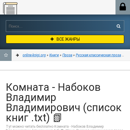
Online-knigi.org
ВСЕ ЖАНРЫ
online-knigi.org
»
Книги
»
Проза
»
Русская классическая проза
» Ком
ДОБАВИТЬ
В
Комната - Набоков
ЗАКЛАДКИ
Владимир
Владимирович (список
книг .txt) 📗
Тут можно читать бесплатно Комната - Набоков Владимир