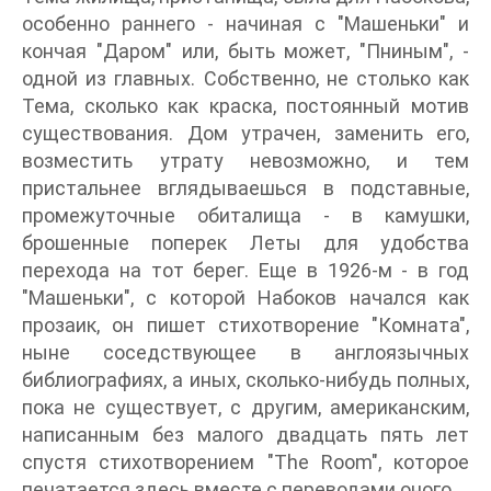
особенно раннего - начиная с "Машеньки" и
кончая "Даром" или, быть может, "Пниным", -
одной из главных. Собственно, не столько как
Тема, сколько как краска, постоянный мотив
существования. Дом утрачен, заменить его,
возместить утрату невозможно, и тем
пристальнее вглядываешься в подставные,
промежуточные обиталища - в камушки,
брошенные поперек Леты для удобства
перехода на тот берег. Еще в 1926-м - в год
"Машеньки", с которой Набоков начался как
прозаик, он пишет стихотворение "Комната",
ныне соседствующее в англоязычных
библиографиях, а иных, сколько-нибудь полных,
пока не существует, с другим, американским,
написанным без малого двадцать пять лет
спустя стихотворением "The Room", которое
печатается здесь вместе с переводами оного.