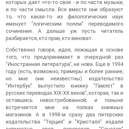
которых дает что-то свое - и по части музыки,
и по части смысла. Все вместе они образуют
то, что какая-то из филологических наук
именует "логическим полем" переводимого
сочинения. А дальше уж пусть читатель
разбирается, кто прав, кто виноват.
Собственно говоря, идея, лежащая в основе
того, что предпринимает в очередной раз
"Иностранная литература", не нова. Еще в 1994
году (есть, возможно, примеры и более ранние,
но мне они неизвестны) издательство
"Интербук" выпустило книжку "Гамлет" в
русских переводах XIX-XX веков", которая, так и
оставшись невостребованной, и поныне
встречается мне на полках книжных
магазинов. А в 1998-м сразу два питерских
издательства "Терция" и "Кристалл" издали
совместно свод переводов "Сонетов"