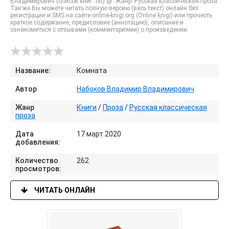
Владимирович (список книг .txt) 📗. Жанр: Русская классическая проза.
Так же Вы можете читать полную версию (весь текст) онлайн без
регистрации и SMS на сайте online-knigi.org (Online knigi) или прочесть
краткое содержание, предисловие (аннотацию), описание и
ознакомиться с отзывами (комментариями) о произведении.
Название:
Комната
Автор
Набоков Владимир Владимирович
Жанр
Книги
/
Проза
/
Русская классическая
проза
Дата
17 март 2020
добавления:
Количество
262
просмотров:
ЧИТАТЬ ОНЛАЙН