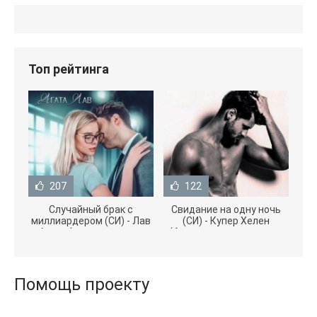
Топ рейтинга
207
122
Случайный брак с
Свидание на одну ночь
миллиардером (СИ) - Лав
(СИ) - Купер Хелен
Агата (полная версия
(бесплатные серии книг
книги TXT) 📗
.txt) 📗
Помощь проекту