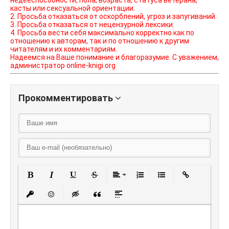
недееспособности, пола, возраста, статуса ветерана,
касты или сексуальной ориентации.
2. Просьба отказаться от оскорблений, угроз и запугиваний.
3. Просьба отказаться от нецензурной лексики.
4. Просьба вести себя максимально корректно как по
отношению к авторам, так и по отношению к другим
читателям и их комментариям.
Надеемся на Ваше понимание и благоразумие. С уважением,
администратор online-knigi.org
Прокомментировать
Полужирный
Курсив
Подчеркнутый
Зачеркнутый
Выравнивание
Нумерованный списо
Маркированный
Вставить
Вставить защищенную ссылку
Вставить смайлик
Вставка скрытого текста
Вставка цитаты
Вставка спойлера