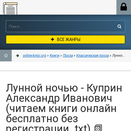
Online-knigi.org
ВСЕ ЖАНРЫ
online-knigi.org
»
Книги
»
Проза
»
Классическая проза
» Лунной ноч
ДОБАВИТЬ
В
Лунной ночью - Куприн
ЗАКЛАДКИ
Александр Иванович
(читаем книги онлайн
бесплатно без
регистрации .txt) 📗