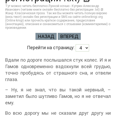
Тут можно читать бесплатно Лунной ночью - Куприн Александр
Иванович (читаем книги онлайн бесплатно без регистрации .txt) 📗.
Жанр: Классическая проза. Так же Вы можете читать полную версию
(весь текст) онлайн без регистрации и SMS на сайте online-knigi.org
(Online knigi) или прочесть краткое содержание, предисловие
(аннотацию), описание и ознакомиться с отзывами (комментариями) о
произведении.
НАЗАД
ВПЕРЕД
Перейти на страницу:
Вдали по дороге послышался стук колес. И я и
Гамов одновременно вздохнули всей грудью,
точно пробудясь от страшного сна, и отвели
глаза.
– Ну, я не знал, что вы такой нервный, –
заметил было шутливо Гамов, но я не отвечал
ему.
Во всю дорогу мы не сказали друг другу ни