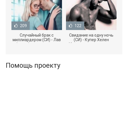
209
122
Случайный брак с
Свидание на одну ночь
миллиардером (СИ) - Лав
(СИ) - Купер Хелен
Агата (полная версия
(бесплатные серии книг
книги TXT) 📗
.txt) 📗
Помощь проекту