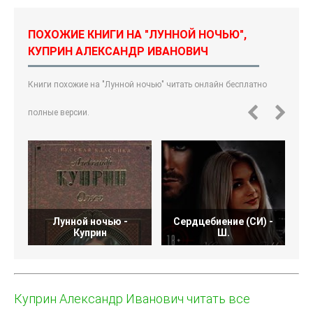
ПОХОЖИЕ КНИГИ НА "ЛУННОЙ НОЧЬЮ",
КУПРИН АЛЕКСАНДР ИВАНОВИЧ
Книги похожие на "Лунной ночью" читать онлайн бесплатно
полные версии.
Лунной ночью -
Сердцебиение (СИ) -
С
Куприн
Ш.
Куприн Александр Иванович читать все