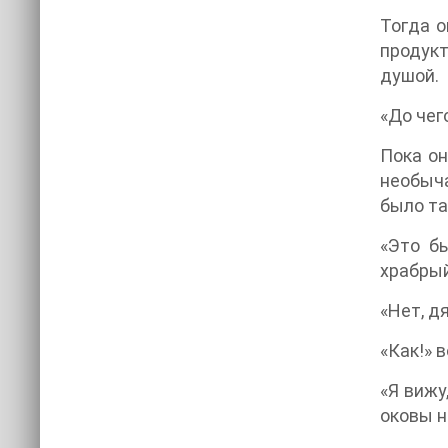
Тогда о
продукт
душой.
«До чег
Пока он
необыча
было та
«Это б
храбрый
«Нет, д
«Как!» 
«Я вижу
оковы н