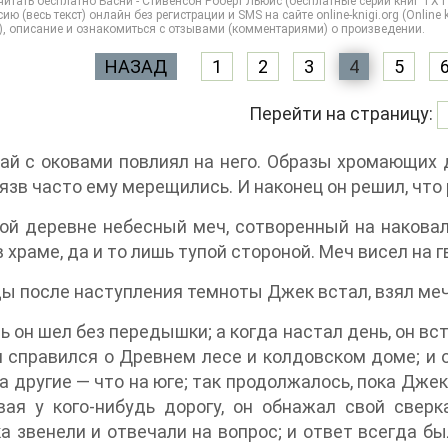
итать бесплатно Басни - Стивенсон Роберт Льюис (бесплатные серии книг TXT
ию (весь текст) онлайн без регистрации и SMS на сайте online-knigi.org (Online
), описание и ознакомиться с отзывами (комментариями) о произведении.
НАЗАД
1
2
3
4
5
Перейти на страницу:
ай с оковами повлиял на него. Образы хромающих 
 язв часто ему мерещились. И наконец он решил, что
ой деревне небесный меч, сотворенный на наковал
в храме, да и то лишь тупой стороной. Меч висел на
 после наступления темноты Джек встал, взял меч 
ь он шел без передышки; а когда настал день, он вс
н справился о Древнем лесе и колдовском доме; и о
 а другие — что на юге; так продолжалось, пока Джек
вая у кого-нибудь дорогу, он обнажал свой све
а звенели и отвечали на вопрос; и ответ всегда бы