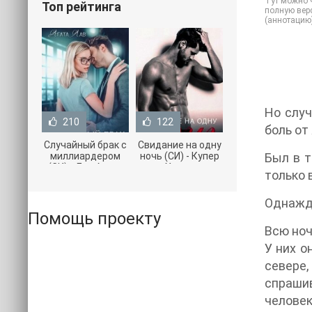
Тут можно ч
Топ рейтинга
полную верс
(аннотацию
Но случ
210
122
боль от
Случайный брак с
Свидание на одну
миллиардером
ночь (СИ) - Купер
Был в т
(СИ) - Лав Агата
Хелен
только 
(полная версия
(бесплатные
книги TXT) 📗
серии книг .txt) 📗
Однажды
Помощь проекту
Всю ноч
У них о
севере,
спраши
человек