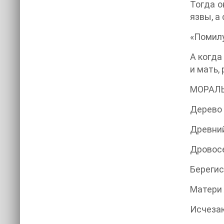
Тогда о
язвы, а
«Помилу
А когда
и мать,
МОРАЛ
Дерево 
Древний
Дровосе
Берегис
Матери 
Исчезаю