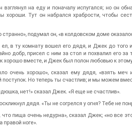
н взглянул на еду и поначалу испугался; но он обн
ы хороши. Тут он набрался храбрости, чтобы сест
о странно», подумал он, «в колдовском доме оказало
 ел, в ту комнату вошел его дядя, и Джек до того 
йно добр, присел с ним за стол и похвалил его за 
к хорошо вместе, и Джек был полон любовью к этому
ыло очень хорошо», сказал ему дядя, «взять меч
 поступок. Но теперь ты счастлив; и мы можем вмес
ядюшка, нет!» сказал Джек. «Я еще не счастлив».
воскликнул дядя. «Ты не согрелся у огня? Тебе не по
, что пища очень недурна», сказал Джек; «но все э
а правой ноге».