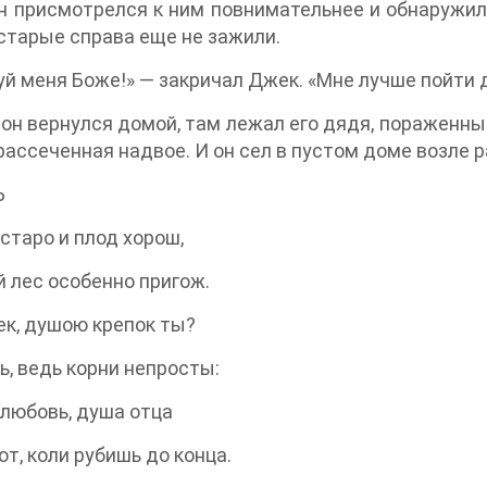
н присмотрелся к ним повнимательнее и обнаружил
 старые справа еще не зажили.
й меня Боже!» — закричал Джек. «Мне лучше пойти 
 он вернулся домой, там лежал его дядя, пораженный 
 рассеченная надвое. И он сел в пустом доме возле 
Ь
старо и плод хорош,
 лес особенно пригож.
к, душою крепок ты?
ь, ведь корни непросты:
любовь, душа отца
т, коли рубишь до конца.