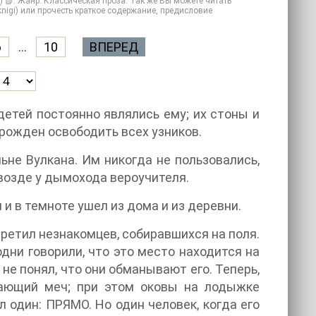
) 📗. Жанр: Классическая проза. Так же Вы можете читать
 knigi) или прочесть краткое содержание, предисловие
6
...
10
ВПЕРЕД
детей постоянно являлись ему; их стоны и
 рожден освободить всех узников.
ьне Вулкана. Им никогда не пользовались,
 гвозде у дымохода вероучителя.
и в темноте ушел из дома и из деревни.
третил незнакомцев, собиравшихся на поля.
дни говорили, что это место находится на
 не понял, что они обманывают его. Теперь,
ркающий меч; при этом оковы на лодыжке
л один: ПРЯМО. Но один человек, когда его