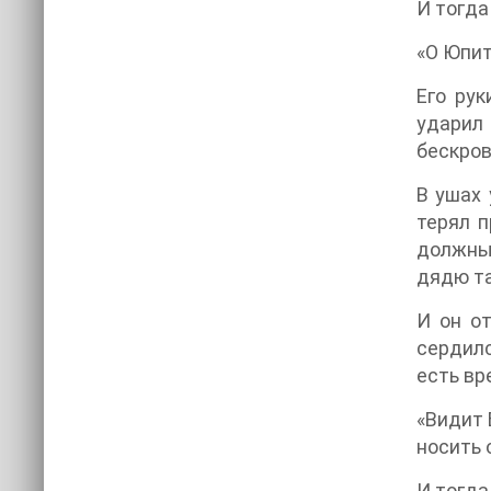
И тогда
«О Юпит
Его рук
ударил 
бескров
В ушах 
терял п
должны 
дядю т
И он от
сердилс
есть вр
«Видит 
носить 
И тогда