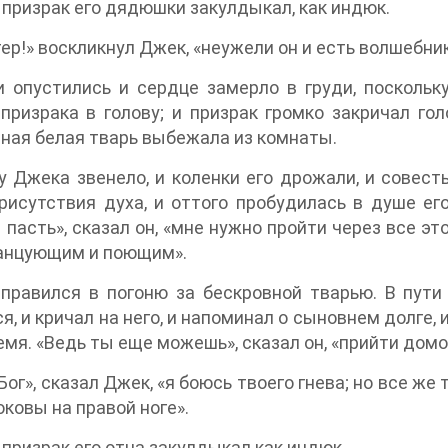
 призрак его дядюшки закулдыкал, как индюк.
ер!» воскликнул Джек, «неужели он и есть волшебни
и опустились и сердце замерло в груди, посколь
призрака в голову; и призрак громко закричал го
ная белая тварь выбежала из комнаты.
у Джека звенело, и коленки его дрожали, и совесть
рисутствия духа, и оттого пробудилась в душе ег
пасть», сказал он, «мне нужно пройти через все это
анцующим и поющим».
правился в погоню за бескровной тварью. В пути 
я, и кричал на него, и напоминал о сыновнем долге,
емя. «Ведь ты еще можешь», сказал он, «прийти домой
Бог», сказал Джек, «я боюсь твоего гнева; но все ж
оковы на правой ноге».
 призрак его отца закулдыкал как индюк.