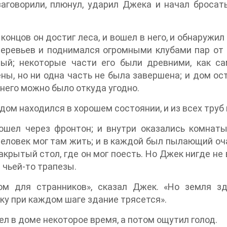
аговорили, плюнул, ударил Джека и начал бросат
 концов он достиг леса, и вошел в него, и обнаружил
еревьев и поднимался огромными клубами пар от 
ный; некоторые части его были древними, как с
ны, но ни одна часть не была завершена; и дом ос
 него можно было откуда угодно.
дом находился в хорошем состоянии, и из всех труб
шел через фронтон; и внутри оказались комнаты,
еловек мог там жить; и в каждой был пылающий очаг
акрытый стол, где он мог поесть. Но Джек нигде не
 чьей-то трапезы.
ом для странников», сказал Джек. «Но земля зд
ку при каждом шаге здание трясется».
ел в доме некоторое время, а потом ощутил голод.