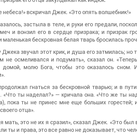
 небеса!» вскричал Джек. «Это опять волшебник!»
казалось, застыла в теле, и руки его предали, поск
меч и вонзил его в сердце призрака; и призрак гр
и маленькая бескровная белая тварь бросилась проч
у Джека звучал этот крик, и душа его затмилась; но 
ем не осмеливался и подумать», сказал он. «Теперь
ь домой, молю Бога, чтобы это оказалось сном.
».
продолжал гнаться за бескровной тварью; и в пути
. «Что ты наделал?» — кричала она. «Что же ты на
а), пока ты не принес мне еще больших горестей; 
 своего отца».
я мать, это не их я сразил», сказал Джек. «Это был
ли ты и права, это все равно не доказывает, что че