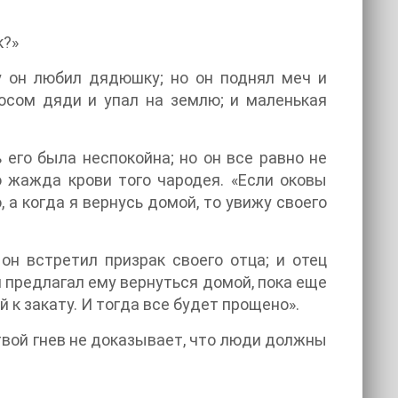
к?»
ку он любил дядюшку; но он поднял меч и
лосом дяди и упал на землю; и маленькая
 его была неспокойна; но он все равно не
о жажда крови того чародея. «Если оковы
, а когда я вернусь домой, то увижу своего
он встретил призрак своего отца; и отец
 и предлагал ему вернуться домой, пока еще
 к закату. И тогда все будет прощено».
е твой гнев не доказывает, что люди должны