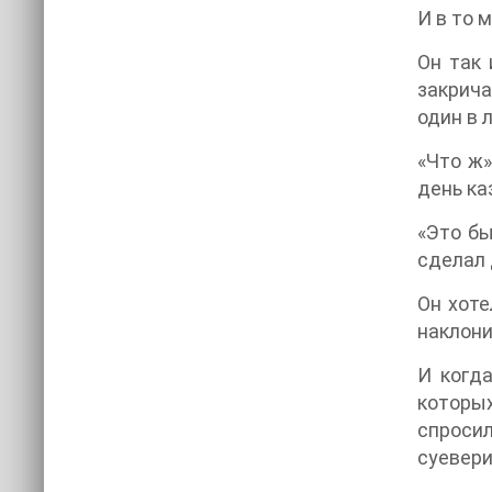
И в то 
Он так 
закрича
один в л
«Что ж»
день ка
«Это бы
сделал 
Он хоте
наклони
И когда
которых
спросил
суевери