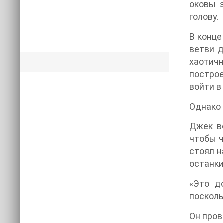
оковы з
голову.
В конце
ветви д
хаотич
построе
войти в
Однако 
Джек во
чтобы ч
стоял н
останки
«Это д
посколь
Он пров