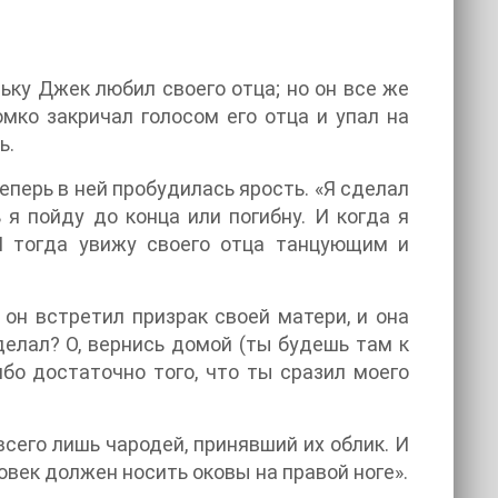
ольку Джек любил своего отца; но он все же
омко закричал голосом его отца и упал на
ь.
теперь в ней пробудилась ярость. «Я сделал
 я пойду до конца или погибну. И когда я
 И тогда увижу своего отца танцующим и
 он встретил призрак своей матери, и она
делал? О, вернись домой (ты будешь там к
ибо достаточно того, что ты сразил моего
 всего лишь чародей, принявший их облик. И
ловек должен носить оковы на правой ноге».