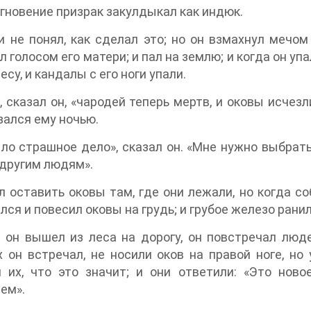
мгновение призрак закулдыкал как индюк.
и не понял, как сделал это; но он взмахнул мечом
л голосом его матери; и пал на землю; и когда он уп
есу, и кандалы с его ноги упали.
, сказал он, «чародей теперь мертв, и оковы исчезл
зался ему ночью.
ло страшное дело», сказал он. «Мне нужно выбратьс
другим людям».
л оставить оковы там, где они лежали, но когда со
лся и повесил оковы на грудь; и грубое железо ранило
 он вышел из леса на дорогу, он повстречал люде
 он встречал, не носили оков на правой ноге, но
 их, что это значит; и они ответили: «Это ново
ем».