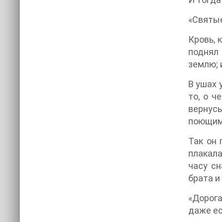
«Святые
Кровь, 
поднял 
землю; 
В ушах 
то, о ч
вернус
поющим
Так он 
плакала
часу сн
брата и
«Дорога
даже ес