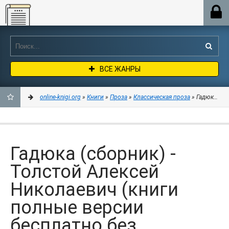
Online-knigi.org
ВСЕ ЖАНРЫ
online-knigi.org
»
Книги
»
Проза
»
Классическая проза
» Гадюка (сб
ДОБАВИТЬ
В
Гадюка (сборник) -
ЗАКЛАДКИ
Толстой Алексей
Николаевич (книги
полные версии
бесплатно без