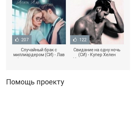
207
122
Случайный брак с
Свидание на одну ночь
миллиардером (СИ) - Лав
(СИ) - Купер Хелен
Агата (полная версия
(бесплатные серии книг
книги TXT) 📗
.txt) 📗
Помощь проекту