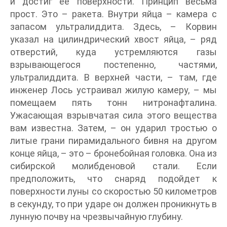
и достиг ее поверхности. Принцип весьма
прост. Это – ракета. Внутри яйца – камера с
запасом ультралиддита. Здесь, – Корвин
указал на цилиндрический хвост яйца, – ряд
отверстий, куда устремляются газы
взрывающегося постепенно, частями,
ультралиддита. В верхней части, – там, где
инженер Лось устраивал жилую камеру, – мы
помещаем пять тонн нитронафталина.
Ужасающая взрывчатая сила этого вещества
вам известна. Затем, – он ударил тростью о
литые грани пирамидального бивня на другом
конце яйца, – это – бронебойная головка. Она из
сибирской молибденовой стали. Если
предположить, что снаряд подойдет к
поверхности луны со скоростью 50 километров
в секунду, то при ударе он должен проникнуть в
лунную почву на чрезвычайную глубину.