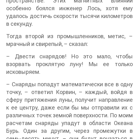
пространстве. Этих магнитных влияний
особенно боялся инженер Лось, хотя ему
удалось достичь скорости тысячи километров
в секунду.
Тогда второй из промышленников, метис, –
мрачный и свирепый, – сказал:
– Двести снарядов! Но это мало, чтобы
взорвать проклятую луну! Мы ее только
исковыряем.
– Снаряды попадут математически все в одну
точку, – ответил Корвин, – каждый, войдя в
сферу притяжения луны, получит направление
к ее центру, даже если бы мы отправили их с
различных точек земной поверхности. По моим
расчетам снаряды упадут в области Океана
Бурь. Один за другим, через промежутки в
семь-десять минут, – они будут вонзаться в