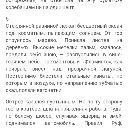
осторожная, не ответила на эту суматоху
колебанием ни на один цент.
5
Стеклянной равниной лежал бесцветный океан
под косматым, пылающим солнцем. От гор
струилось марево. Поникла листва на
деревьях. Высокие метелки пальм, казалось,
предали себя зною, – распустились в сине-
горячем небе. Трехмачтовый «Фламинго», как
призрак, висел над прозрачной лагуной.
Нестерпимо блестели стальные канаты, по
которым в воздухе, по направлению зубчатых
скал, ползли вагонетки.
Остров казался пустынным. Но по ту сторону
гор, в кратере, шла напряженная работа. Туда,
по белому шоссе, спугивая ящериц и змей,
поднимался автомобиль. Правил Руф.