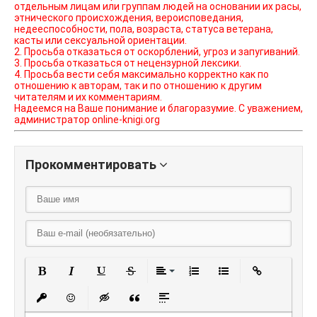
отдельным лицам или группам людей на основании их расы,
этнического происхождения, вероисповедания,
недееспособности, пола, возраста, статуса ветерана,
касты или сексуальной ориентации.
2. Просьба отказаться от оскорблений, угроз и запугиваний.
3. Просьба отказаться от нецензурной лексики.
4. Просьба вести себя максимально корректно как по
отношению к авторам, так и по отношению к другим
читателям и их комментариям.
Надеемся на Ваше понимание и благоразумие. С уважением,
администратор online-knigi.org
Прокомментировать
Полужирный
Курсив
Подчеркнутый
Зачеркнутый
Выравнивание
Нумерованный списо
Маркированный
Вставить
Вставить защищенную ссылку
Вставить смайлик
Вставка скрытого текста
Вставка цитаты
Вставка спойлера