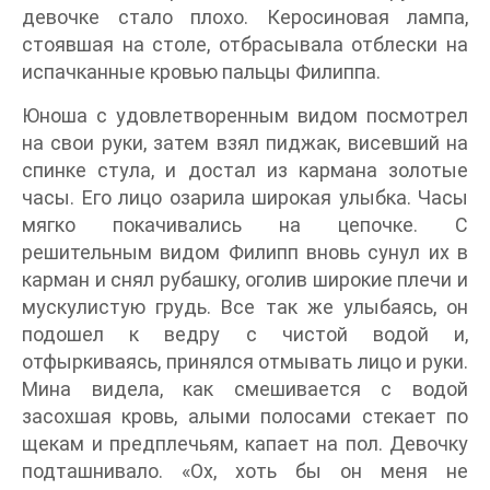
девочке стало плохо. Керосиновая лампа,
стоявшая на столе, отбрасывала отблески на
испачканные кровью пальцы Филиппа.
Юноша с удовлетворенным видом посмотрел
на свои руки, затем взял пиджак, висевший на
спинке стула, и достал из кармана золотые
часы. Его лицо озарила широкая улыбка. Часы
мягко покачивались на цепочке. С
решительным видом Филипп вновь сунул их в
карман и снял рубашку, оголив широкие плечи и
мускулистую грудь. Все так же улыбаясь, он
подошел к ведру с чистой водой и,
отфыркиваясь, принялся отмывать лицо и руки.
Мина видела, как смешивается с водой
засохшая кровь, алыми полосами стекает по
щекам и предплечьям, капает на пол. Девочку
подташнивало. «Ох, хоть бы он меня не