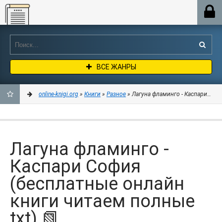
Online-knigi.org
ВСЕ ЖАНРЫ
online-knigi.org
»
Книги
»
Разное
» Лагуна фламинго - Каспари Софи
ДОБАВИТЬ
В
Лагуна фламинго -
ЗАКЛАДКИ
Каспари София
(бесплатные онлайн
книги читаем полные
txt) 📗