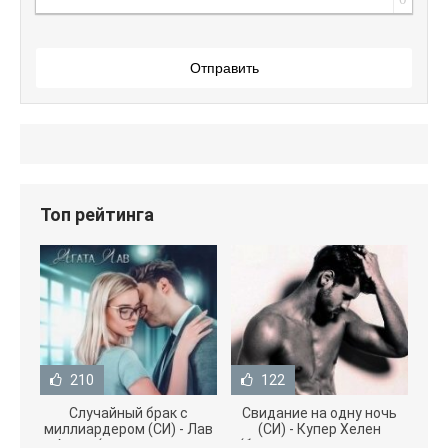
Отправить
Топ рейтинга
210
122
Случайный брак с
Свидание на одну ночь
миллиардером (СИ) - Лав
(СИ) - Купер Хелен
Агата (полная версия
(бесплатные серии книг