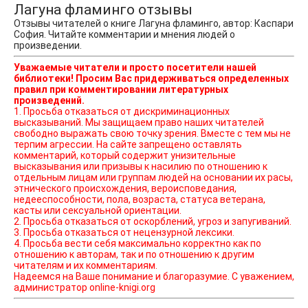
Лагуна фламинго отзывы
Отзывы читателей о книге Лагуна фламинго, автор: Каспари
София. Читайте комментарии и мнения людей о
произведении.
Уважаемые читатели и просто посетители нашей
библиотеки! Просим Вас придерживаться определенных
правил при комментировании литературных
произведений.
1. Просьба отказаться от дискриминационных
высказываний. Мы защищаем право наших читателей
свободно выражать свою точку зрения. Вместе с тем мы не
терпим агрессии. На сайте запрещено оставлять
комментарий, который содержит унизительные
высказывания или призывы к насилию по отношению к
отдельным лицам или группам людей на основании их расы,
этнического происхождения, вероисповедания,
недееспособности, пола, возраста, статуса ветерана,
касты или сексуальной ориентации.
2. Просьба отказаться от оскорблений, угроз и запугиваний.
3. Просьба отказаться от нецензурной лексики.
4. Просьба вести себя максимально корректно как по
отношению к авторам, так и по отношению к другим
читателям и их комментариям.
Надеемся на Ваше понимание и благоразумие. С уважением,
администратор online-knigi.org