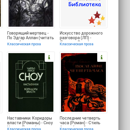
Говорящий мертвец -
Искусство дорожного
По Эдгар Аллан (читать
разговора (ЛП) -
книги бесплатно
Ларднер Ринг (читать
Классическая проза
Классическая проза
полностью без
книги полностью без
Наставники. Коридоры
Последние четверть
власти (Романы) - Сноу
часа (Роман) - Стиль
Чарльз Перси (читать
Андре (онлайн книги
Классическая проза
Классическая проза