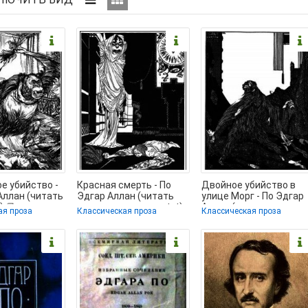
е убийство -
Красная смерть - По
Двойное убийство в
Аллан (читать
Эдгар Аллан (читать
улице Морг - По Эдгар
) 📗
книги регистрация txt)
Аллан (чтение книг
ая проза
Классическая проза
Классическая проза
📗
.TXT) 📗