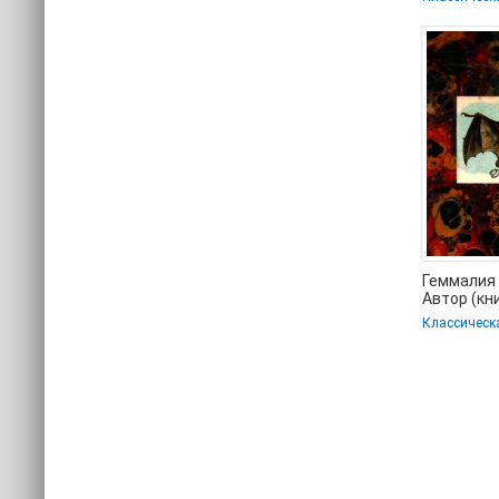
Алексей 
(библиоте
Геммалия 
Автор (кн
регистра
Классическ
полностью