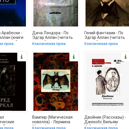
и Арабески -
Дача Лэндора - По
Гений фантазии - По
Аллан (книги
Эдгар Аллан (читать
Эдгар Аллан (читать
ция онлайн
книги без регистрации
книги без регистрации
ая проза
Классическая проза
Классическая проза
полные TXT) 📗
txt) 📗
ал
Вампир (Магическая
Двойник (Рассказы) -
ические
новелла) - Лермина
Джекобс Вильям
 - Будищев
Жюль (читать книги
Уаймарк (книги без
ая проза
Классическая проза
Классическая проза