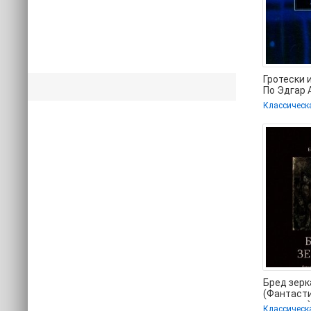
Гротески 
По Эдгар 
регистра
Классическ
.TXT) 📗
Бред зерк
(Фантаст
рассказы)
Классическ