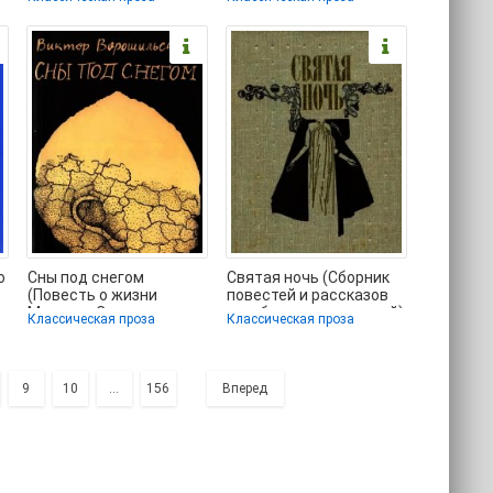
книги
бесплатно полные
о
Сны под снегом
Святая ночь (Сборник
(Повесть о жизни
повестей и рассказов
Михаила Салтыкова-
зарубежных писателей)
Классическая проза
Классическая проза
Щедрина) -
- Вебер Виктор
Ворошильский
9
10
...
156
Вперед