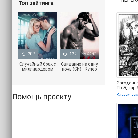
Топ рейтинга
207
122
Случайный брак с
Свидание на одну
миллиардером
ночь (СИ) - Купер
(СИ) - Лав Агата
Хелен
(полная версия
(бесплатные
Загадочно
книги TXT) 📗
серии книг .txt) 📗
По Эдгар 
книги TXT
Помощь проекту
Классическ