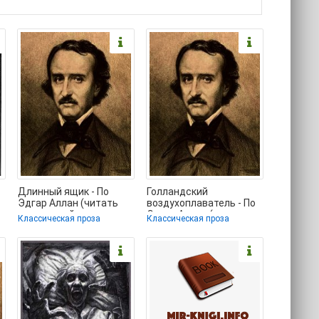
Длинный ящик - По
Голландский
Эдгар Аллан (читать
воздухоплаватель - По
книги онлайн полные
Эдгар Аллан (читать
Классическая проза
Классическая проза
версии .TXT) 📗
книги онлайн без .TXT)
📗