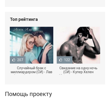
Топ рейтинга
207
122
Случайный брак с
Свидание на одну ночь
миллиардером (СИ) - Лав
(СИ) - Купер Хелен
Агата (полная версия
(бесплатные серии книг
книги TXT) 📗
.txt) 📗
Помощь проекту