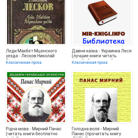
Леди Макбет Мценского
Давня казка - Украинка Леся
уезда - Лесков Николай
(лучшие книги читать
Семенович (читать книги
онлайн бесплатно без
Классическая проза
Классическая проза
онлайн
Рідна мова - Мирний Панас
Голодна воля - Мирний
(читать книги бесплатно
Панас (прочитать книгу