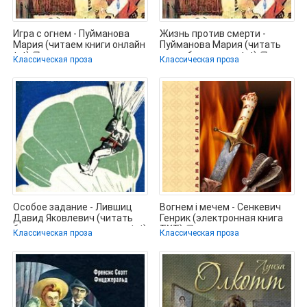
Игра с огнем - Пуйманова
Жизнь против смерти -
Мария (читаем книги онлайн
Пуйманова Мария (читать
txt) 📗
книги бесплатно .txt) 📗
Классическая проза
Классическая проза
Особое задание - Лившиц
Вогнем і мечем - Сенкевич
Давид Яковлевич (читать
Генрик (электронная книга
бесплатно полные книги .txt)
TXT) 📗
Классическая проза
Классическая проза
📗