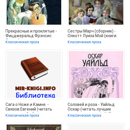
Прекрасные и проклятые -
Сестры Марч (сборник) -
Фицджеральд Фрэнсис
Олкотт Луиза Мэй (книги
Скотт (электронные книги
серия книги читать
Классическая проза
Классическая проза
бесплатно
бесплатно
Сага о Ноже и Камне. -
Соловей и роза - Уайльд
Связов Евгений (читать
Оскар (читать лучшие
книги онлайн бесплатно
читаемые книги txt) 📗
Классическая проза
Классическая проза
полностью