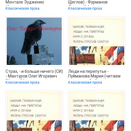
Монтале Эудженио
Щеглов) - Фурманов
(бесплатные серии книг
Дмитрий Андреевич
Классическая проза
Классическая проза
.TXT) 📗
(читаем книги онлайн
Страх, - и больше ничего (СИ)
Люди на перепутье -
- Мантуров Олег Игоревич
Пуйманова Мария (читаем
"Хирург" (читать книги
книги онлайн бесплатно
Классическая проза
Классическая проза
полностью