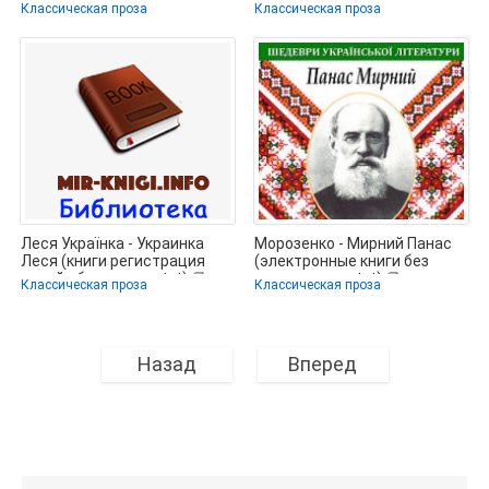
.txt) 📗
.TXT) 📗
Классическая проза
Классическая проза
Леся Українка - Украинка
Морозенко - Мирний Панас
Леся (книги регистрация
(электронные книги без
онлайн бесплатно .txt) 📗
регистрации .txt) 📗
Классическая проза
Классическая проза
Назад
Вперед