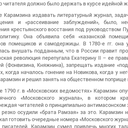
о читателя должно было держать в курсе идейной ж
 Карамзина издавать литературный журнал, задач
щения и «рассеивание заблуждений», было, не
ния крестьянского восстания под руководством Пуг
олитику. Она объявила себя «казанской помещ
сов помещиков и самодержицы. В 1780-е гг. она 
ась внушать подданным, что в России правит про
ская революция перепугала Екатерину II – ее пра
й (Фонвизина, Княжнина), запрещать издание «под
х, когда началось гонение на Новикова, когда у не
Карамзин и решил занять на общественном поприще 
е 1790 г. в «Московских ведомостях» Карамзин оп
ячного «Московского журнала», в котором кр
еждая читателей о принципиально антимасонском х
резко осудили «брата Рамзая» за это. Карамзин н
ал готовить очередные номера «Московского журна
 писателей. Карамзин сумел привлечь многих тал