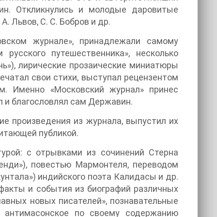
ин. Откликнулись и молодые даровитые
. Львов, С. С. Бобров и др.
овском журнале», принадлежали самому
 русского путешественника», несколько
очь»), лирические прозаические миниатюры
 печатал свои стихи, выступал рецензентом
ом. Именно «Московский журнал» принес
л и благословлял сам Державин.
кие произведения из журнала, выпустил их
читающей публикой.
турой: с отрывками из сочинений Стерна
енди»), повестью Мармонтеля, переводом
унтала») индийского поэта Калидасы и др.
факты и события из биографий различных
лавных новых писателей», познавательные
), антимасонское по своему содержанию