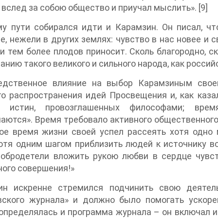
 вслед за собою общество и приучал мыслить». [9]
му пути собирался идти и Карамзин. Он писал, ч
е, нежели в других землях: чувство в нас новее и 
и тем более плодов приносит. Сколь благородно, 
анию такого великого и сильного народа, как россий
едственное влияние на выбор Карамзиным свое
о распространения идей Просвещения и, как казал
х истин, провозглашенных философами; врем
аются». Время требовало активного общественного
ое время жизни своей успел рассеять хотя одно 
отя одним шагом приблизить людей к источнику вс
добродетели вложить рукою любви в сердце чувс
ого совершения!»
ин искренне стремился подчинить свою деятель
вского журнала» и должно было помогать ускоре
пределялась и программа журнала – он включал и 