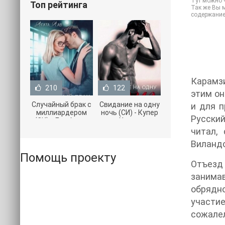
Тут можно ч
Топ рейтинга
Так же Вы м
содержание
Карамзи
210
122
этим он
Случайный брак с
Свидание на одну
и для п
миллиардером
ночь (СИ) - Купер
Русский
(СИ) - Лав Агата
Хелен
(полная версия
(бесплатные
читал,
книги TXT) 📗
серии книг .txt) 📗
Виланд
Помощь проекту
Отъезд 
занима
обрядн
участи
сожалел