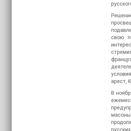
русског
Решение
просве
подавле
свою п
интере
стремил
француз
деятеле
условия
арест, 
В ноябр
ежемес
предупр
масоны 
продолж
русских