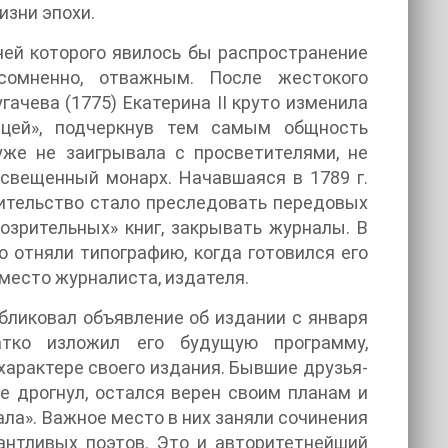
изни эпохи.
ей которого явилось бы распространение
сомненно, отважным. После жестокого
ачева (1775) Екатерина II круто изменила
ицей», подчеркнув тем самым общность
уже не заигрывала с просветителями, не
свещенный монарх. Начавшаяся в 1789 г.
вительство стало преследовать передовых
озрительных» книг, закрывать журналы. В
го отняли типографию, когда готовился его
место журналиста, издателя.
убликовал объявление об издании с января
атко изложил его будущую программу,
арактере своего издания. Бывшие друзья-
е дрогнул, остался верен своим планам и
ла». Важное место в них заняли сочинения
антливых поэтов. Это и авторитетнейший