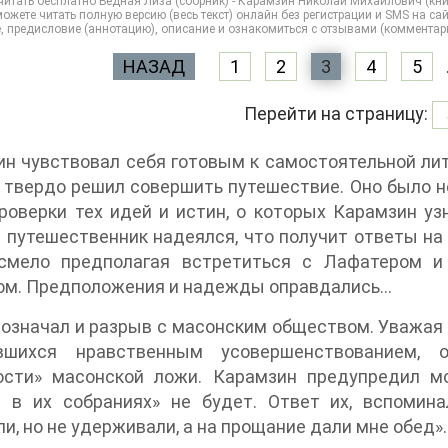
итать бесплатно Бедная Лиза (сборник) - Карамзин Николай Михайлович (книги 
ожете читать полную версию (весь текст) онлайн без регистрации и SMS на сайте 
, предисловие (аннотацию), описание и ознакомиться с отзывами (комментар
НАЗАД
1
2
3
4
5
Перейти на страницу:
н чувствовал себя готовым к самостоятельной лит
 твердо решил совершить путешествие. Оно было н
роверки тех идей и истин, о которых Карамзин уз
 путешественник надеялся, что получит ответы на 
 смело предполагая встретиться с Лафатером и
ом. Предположения и надежды оправдались…
означал и разрыв с масонским обществом. Уважая
вшихся нравственным усовершенствованием, 
ости» масонской ложи. Карамзин предупредил мо
е в их собраниях» не будет. Ответ их, вспомин
и, но не удерживали, а на прощание дали мне обед».