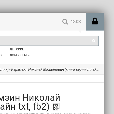
ДЕТСКИЕ
ГИ
ДОМ И СЕМЬЯ
к) - Карамзин Николай Михайлович (книги серии онлайн txt, fb2) 📗
амзин Николай
н txt, fb2) 📗