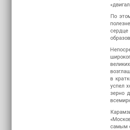
«двигал
По это
полезне
сердце 
образов
Непоср
широког
велики
возглаш
в кратк
успел х
зерно 
всемирн
Карамз
«Моско
самым о