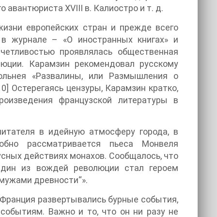
авантюриста XVIII в. Калиостро и т. д.
жизни европейских стран и прежде всего
в журнале – «О иностранных книгах» и
тчетливостью проявлялась общественная
люции. Карамзин рекомендовал русскому
ольнея «Развалины, или Размышления о
0] Остерегаясь цензуры, Карамзин кратко,
роизведения французской литературы в
читателя в идейную атмосферу города, в
обно рассматривается пьеса Монвеля
сных действиях монахов. Сообщалось, что
 Один из вождей революции стал героем
 мужами древности“».
о Франция развертывались бурные события,
событиям. Важно и то, что он ни разу не