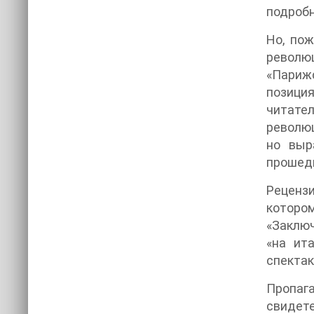
подробн
Но, по
револю
«Париж
позици
читате
революц
но выр
прошед
Реценз
которо
«Заключ
«на ит
спектак
Пропага
свидете