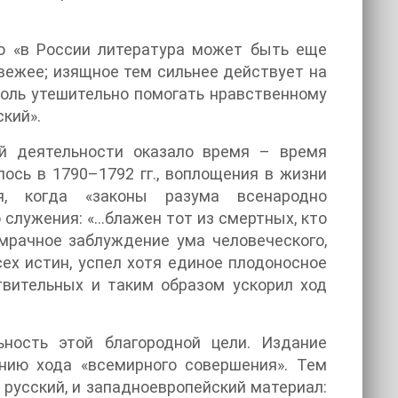
то «в России литература может быть еще
свежее; изящное тем сильнее действует на
сколь утешительно помогать нравственному
ский».
й деятельности оказало время – время
ось в 1790–1792 гг., воплощения в жизни
я, когда «законы разума всенародно
 служения: «…блажен тот из смертных, кто
мрачное заблуждение ума человеческого,
ех истин, успел хотя единое плодоносное
твительных и таким образом ускорил ход
ность этой благородной цели. Издание
нию хода «всемирного совершения». Тем
русский, и западноевропейский материал: