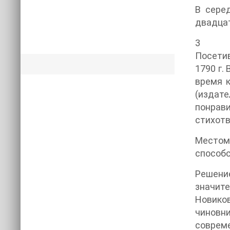
В серед
двадцат
3
Посетив
1790 г.
время 
(издате
понрави
стихотв
Местом
способс
Решени
значит
Новико
чиновн
совреме