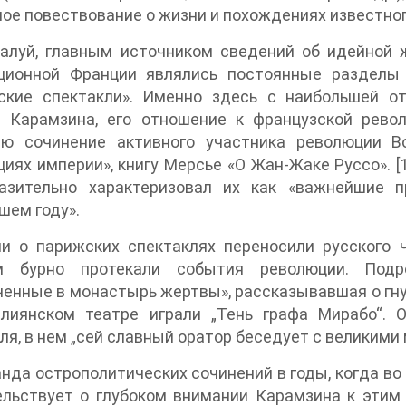
ое повествование о жизни и похождениях известного 
жалуй, главным источником сведений об идейной 
ционной Франции являлись постоянные разделы 
ские спектакли». Именно здесь с наибольшей о
я Карамзина, его отношение к французской рево
лю сочинение активного участника революции В
иях империи», книгу Мерсье «О Жан-Жаке Руссо». [1
азительно характеризовал их как «важнейшие п
шем году».
ии о парижских спектаклях переносили русского 
м бурно протекали события революции. Подр
енные в монастырь жертвы», рассказывавшая о гну
алиянском театре играли „Тень графа Мирабо“.
ля, в нем „сей славный оратор беседует с великими
нда острополитических сочинений в годы, когда в
льствует о глубоком внимании Карамзина к этим 