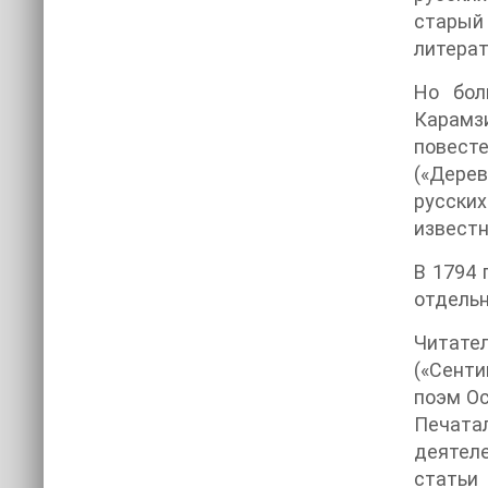
старый
литерат
Но бол
Карамз
повесте
(«Дерев
русски
известн
В 1794 
отдельн
Читате
(«Сент
поэм Ос
Печатал
деятеле
статьи