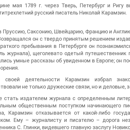
ине мая 1789 г. через Тверь, Петербург и Ригу 
итрехлетний русский писатель Николай Карамзин.
 Пруссию, Саксонию, Швейцарию, Францию и Англию
 Возвращался он с твердо принятым решением издав
краткого пребывания в Петербурге он познакоми
ль журнала), щеголевато одетый путешественник 
лись умные рассказы об увиденном в Европе; он п
орения.
 своей деятельности Карамзин избрал знак
твовали не только дружеские связи, но и деловые, 
е стать издателем журнала с определенным лите
ельным общественным поступком начинающего пис
ва, Карамзин отказывается от какой-либо госу
иком. Ему – журналисту и писателю – дорога не
нника С. Глинки, видевшего главную заслугу Новиков