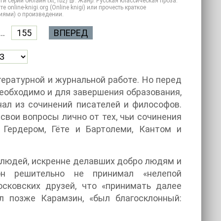
серии онлайн txt, fb2) 📗. Жанр: Русская классическая проза.
online-knigi.org (Online knigi) или прочесть краткое
иями) о произведении.
...
155
ВПЕРЕД
ературной и журнальной работе. Но перед
еобходимо и для завершения образования,
нал из сочинений писателей и философов.
свои вопросы лично от тех, чьи сочинения
 Гердером, Гёте и Бартолеми, Кантом и
 людей, искренне делавших добро людям и
он решительно не принимал «нелепой
сковских друзей, что «принимать далее
ал позже Карамзин, «был благосклонный: