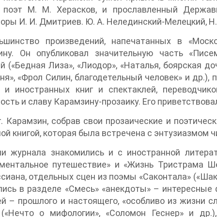
 поэт М. М. Херасков, и прославленный Держав
оры И. И. Дмитриев. Ю. А. Нелединский-Мелецкий, Н. А
ьшинство произведений, напечатанных в «Моск
ину. Он опубликовал значительную часть «Писем
й («Бедная Лиза», «Лиодор», «Наталья, боярская д
ня», «Фрол Силин, благодетельный человек» и др.),
х и иностранных книг и спектаклей, переводчик
ость и славу Карамзину-прозаику. Его приветствова
г. Карамзин, собрав свои прозаические и поэтичес
ой книгой, которая была встречена с энтузиазмом 
ли журнала знакомились и с иностранной литера
иментальное путешествие» и «Жизнь Тристрама Ш
сиана, отдельных сцен из поэмы «Саконтала» («Шак
ись в разделе «Смесь» «анекдоты» – интересные 
й – прошлого и настоящего, «особливо из жизни с
 («Нечто о мифологии», «Соломон Геснер» и др.