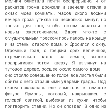
Молния блистала почти беспрерывно, и от
раскатов грома дрожали и звенели стекла в
окнах моей комнаты. Часов около восьми
вечера гроза утихла на несколько минут, но
только для того, чтобы потом начаться с
новым ожесточением. Вдруг что-то с
оглушительным треском посыпалось на крышу
и на стены старого дома. Я бросился к окну.
Огромный град, с грецкий орех величиной,
стремительно падал на землю, высоко
подпрыгивая потом кверху. Я взглянул на
тутовое дерево, росшее около самого дома, –
оно стояло совершенно голое, все листья были
сбиты с него страшными ударами града… Под
окном показалась еле заметная в темноте
фигура Ярмолы, который, накрывшись с
головой свиткой, выбежал из кухни, чтобы
притворить ставни. Но он опоздал. В одно из