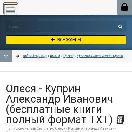
Online-knigi.org
ВСЕ ЖАНРЫ
online-knigi.org
»
Книги
»
Проза
»
Русская классическая проза
» Оле
ДОБАВИТЬ
В
Олеся - Куприн
ЗАКЛАДКИ
Александр Иванович
(бесплатные книги
полный формат TXT) 📗
Тут можно читать бесплатно Олеся - Куприн Александр Иванович