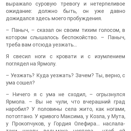
выражало суровую тревогу и нетерпеливое
ожидание: должно быть, он уже давно
дожидался здесь моего пробуждения.
– Паныч, – сказал он своим тихим голосом, в
котором слышалось беспокойство. – Паныч,
треба вам отсюда уезжать…
Я свесил ноги с кровати и с изумлением
поглядел на Ярмолу.
– Уезжать? Куда уезжать? Зачем? Ты, верно, с
ума сошел?
– Ничего я с ума не сходил, – огрызнулся
Ярмола. – Вы не чули, что вчерашний град
наробил? У половины села жито, как ногами,
потоптано. У кривого Максима, у Козла, у Мута,
у Прокопчуков, у Гордия Олефира… наслала-
таки шкоду ведьмака чертова… чтоб ей