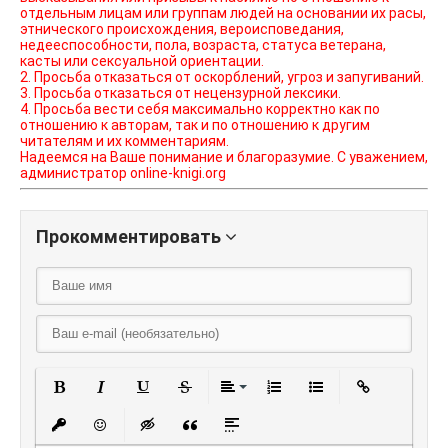
отдельным лицам или группам людей на основании их расы,
этнического происхождения, вероисповедания,
недееспособности, пола, возраста, статуса ветерана,
касты или сексуальной ориентации.
2. Просьба отказаться от оскорблений, угроз и запугиваний.
3. Просьба отказаться от нецензурной лексики.
4. Просьба вести себя максимально корректно как по
отношению к авторам, так и по отношению к другим
читателям и их комментариям.
Надеемся на Ваше понимание и благоразумие. С уважением,
администратор online-knigi.org
Прокомментировать
Полужирный
Курсив
Подчеркнутый
Зачеркнутый
Выравнивание
Нумерованный списо
Маркированный
Вставить