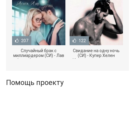
207
122
Случайный брак с
Свидание на одну ночь
миллиардером (СИ) - Лав
(СИ) - Купер Хелен
Агата (полная версия
(бесплатные серии книг
книги TXT) 📗
.txt) 📗
Помощь проекту