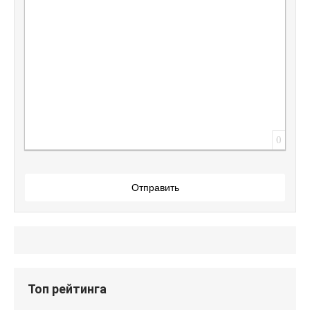
Вставить защищенную ссылку
Вставить смайлик
Вставка скрытого текста
Вставка цитаты
Вставка спойлера
0
Отправить
Топ рейтинга