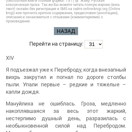
(бесплатные книги полный формат TXT) 📗. Жанр: Русская
классическая проза. Так же Вы можете читать полную версию (весь
текст) онлайн без регистрации и SMS на сайте online-knigi.org (Online
knigi) или прочесть краткое содержание, предисловие (аннотацию),
описание и ознакомиться с отзывами (комментариями) о
произведении.
НАЗАД
Перейти на страницу:
XIV
Я подъезжал уже к Переброду, когда внезапный
вихрь закрутил и погнал по дороге столбы
пыли. Упали первые – редкие и тяжелые –
капли дождя.
Мануйлиха не ошиблась. Гроза, медленно
накоплявшаяся за весь этот жаркий,
нестерпимо душный день, разразилась с
необыкновенной силой над Перебродом.