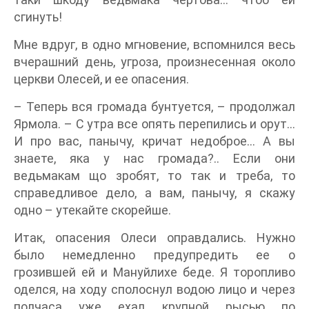
сгинуть!
Мне вдруг, в одно мгновение, вспомнился весь
вчерашний день, угроза, произнесенная около
церкви Олесей, и ее опасения.
– Теперь вся громада бунтуется, – продолжал
Ярмола. – С утра все опять перепились и орут…
И про вас, панычу, кричат недоброе… А вы
знаете, яка у нас громада?.. Если они
ведьмакам що зробят, то так и треба, то
справедливое дело, а вам, панычу, я скажу
одно – утекайте скорейше.
Итак, опасения Олеси оправдались. Нужно
было немедленно предупредить ее о
грозившей ей и Мануйлихе беде. Я торопливо
оделся, на ходу сполоснул водою лицо и через
полчаса уже ехал крупной рысью по