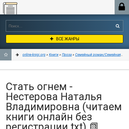
Online-knigi.org
ВСЕ ЖАНРЫ
online-knigi.org
»
Книги
»
Проза
»
Семейный роман/Семейная сага
ДОБАВИТЬ
В
Стать огнем -
ЗАКЛАДКИ
Нестерова Наталья
Владимировна (читаем
книги онлайн без
регистрации txt) 📗