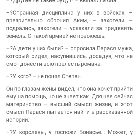
–?Другие не такие будут! – выпалила она.
–?Странная дисциплина у них в войсках, –
презрительно обронил Аким, – захотели –
подрались, захотели – ускакали за тридевять
земель. С такой армией не повоюешь.
–?А дети у них были? – спросила Парася мужа,
который сидел, насупившись, досадуя, что не
смог донести всю прелесть романа.
–?У кого? – не понял Степан.
Он по глазам жены видел, что она хочет прийти
ему на помощь, но не знает как. Для нее сейчас
материнство – высший смысл жизни, и этот
смысл Парася пытается найти в рассказанной
истории.
–?У королевы, у госпожи Бонасье… Может, у