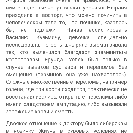
Анфисе Ивановне очень не нравилось, что к
ним в подворье несут всяких увечных. Нюраня
приходила в восторг, что можно починить в
человеческом теле то, что починке, казалось
бы, не подлежит. Начав ассистировать
Василию Кузьмичу, девочка специально
исследовала, то есть шныряла-высматривала
тех, кто вылечился благодаря знаменитым
костоправам. Ерунда! Успех был только в
случае вывихов суставов и переломов без
смещения (терминов она уже нахваталась).
Сложные множественные переломы, например
голени, где три кости сходятся, практически не
восстанавливались, открытые переломы либо
имели следствием ампутацию, либо вызывали
заражение крови и смерть.
Двоякое отношение к доктору было сибирякам
в новинку. Жизнь в суровых условиях не