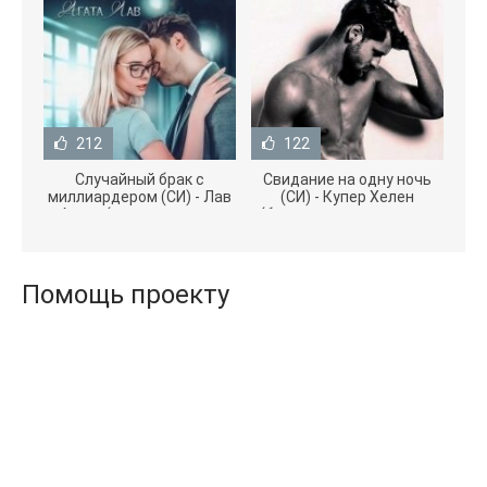
212
122
Случайный брак с
Свидание на одну ночь
миллиардером (СИ) - Лав
(СИ) - Купер Хелен
Агата (полная версия
(бесплатные серии книг
книги TXT) 📗
.txt) 📗
Помощь проекту