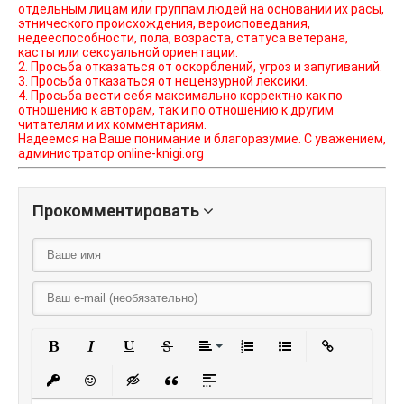
отдельным лицам или группам людей на основании их расы,
этнического происхождения, вероисповедания,
недееспособности, пола, возраста, статуса ветерана,
касты или сексуальной ориентации.
2. Просьба отказаться от оскорблений, угроз и запугиваний.
3. Просьба отказаться от нецензурной лексики.
4. Просьба вести себя максимально корректно как по
отношению к авторам, так и по отношению к другим
читателям и их комментариям.
Надеемся на Ваше понимание и благоразумие. С уважением,
администратор online-knigi.org
Прокомментировать
Полужирный
Курсив
Подчеркнутый
Зачеркнутый
Выравнивание
Нумерованный списо
Маркированный
Вставить