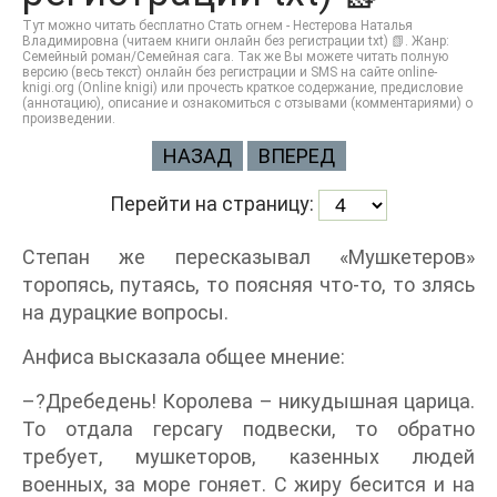
Тут можно читать бесплатно Стать огнем - Нестерова Наталья
Владимировна (читаем книги онлайн без регистрации txt) 📗. Жанр:
Семейный роман/Семейная сага. Так же Вы можете читать полную
версию (весь текст) онлайн без регистрации и SMS на сайте online-
knigi.org (Online knigi) или прочесть краткое содержание, предисловие
(аннотацию), описание и ознакомиться с отзывами (комментариями) о
произведении.
НАЗАД
ВПЕРЕД
Перейти на страницу:
Степан же пересказывал «Мушкетеров»
торопясь, путаясь, то поясняя что-то, то злясь
на дурацкие вопросы.
Анфиса высказала общее мнение:
–?Дребедень! Королева – никудышная царица.
То отдала герсагу подвески, то обратно
требует, мушкеторов, казенных людей
военных, за море гоняет. С жиру бесится и на