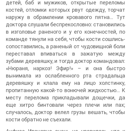
детей, баб и мужиков, открытые переломы
костей, отломки которых рвут одежду, торчат
наружу в обрамлении кровавого пятна… Тут
доктора слушали беспрекословно: становились
в изголовье раненого и у его конечностей, по
команде тянули на себя, чтобы кости сошлись-
сопоставились, а раненый от чудовищной боли
переставал впиваться в зажатую между
зубами деревяшку, и тогда доктор командовал:
«Нюраня, наркоз! Эфир!» – и она быстро
вынимала из ослабленного рта страдальца
деревяшку и клала ему на лицо холстинку,
пропитанную какой-то вонючей жидкостью… К
месту перелома прикладывали дощечки, да
еще хитро бинтовали через плечи или пах;
случалось, доктор велел грузы вешать, чтобы
кости обратно не съехали.