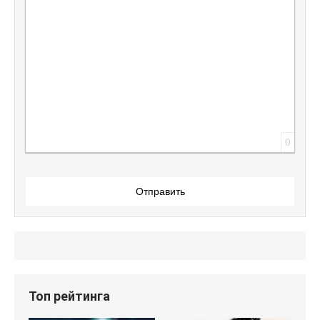
Вставить защищенную ссылку
Вставить смайлик
Вставка скрытого текста
Вставка цитаты
Вставка спойлера
0
Отправить
Топ рейтинга