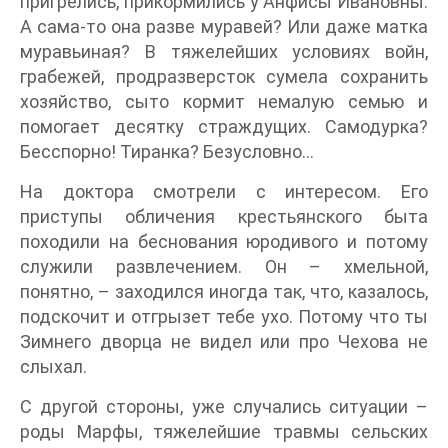
пригрелись, прикормились у Анфисы Ивановны.
А сама-то она разве муравей? Или даже матка
муравьиная? В тяжелейших условиях войн,
грабежей, продразверсток сумела сохранить
хозяйство, сыто кормит немалую семью и
помогает десятку страждущих. Самодурка?
Бесспорно! Тиранка? Безусловно…
На доктора смотрели с интересом. Его
приступы обличения крестьянского быта
походили на беснования юродивого и потому
служили развлечением. Он – хмельной,
понятно, – заходился иногда так, что, казалось,
подскочит и отгрызет тебе ухо. Потому что ты
Зимнего дворца не видел или про Чехова не
слыхал.
С другой стороны, уже случались ситуации –
роды Марфы, тяжелейшие травмы сельских