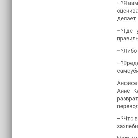
–?Я вам
оценив
делает 
–?Где 
правиль
–?Либо 
–?Вредн
самоуби
Анфисе 
Анне К
разврат
перевод
–?Что в
захлебн