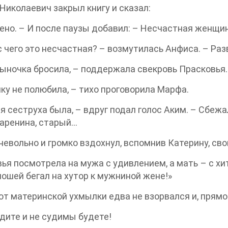
Николаевич закрыл книгу и сказал:
но. – И после паузы добавил: – Несчастная женщин
 чего это несчастная? – возмутилась Анфиса. – Раз
ыночка бросила, – поддержала свекровь Прасковья.
ку не полюбила, – тихо проговорила Марфа.
я сеструха была, – вдруг подал голос Аким. – Сбежа
аренина, старый…
невольно и громко вздохнул, вспомнив Катерину, св
ья посмотрела на мужа с удивлением, а мать – с хи
ошей бегал на хутор к мужниной жене!»
от материнской ухмылки едва не взорвался и, прямо 
дите и не судимы будете!