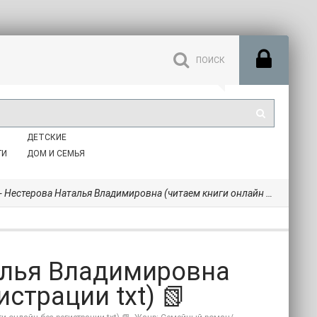
ДЕТСКИЕ
ГИ
ДОМ И СЕМЬЯ
стерова Наталья Владимировна (читаем книги онлайн без регистрации txt) 📗
талья Владимировна
страции txt) 📗