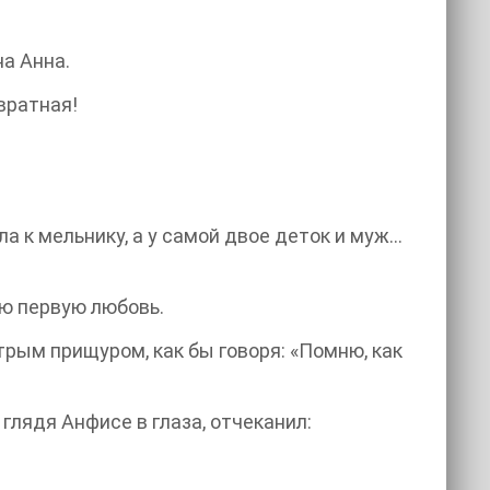
а Анна.
вратная!
ла к мельнику, а у самой двое деток и муж…
ою первую любовь.
трым прищуром, как бы говоря: «Помню, как
глядя Анфисе в глаза, отчеканил: