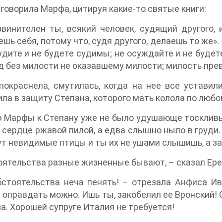
аговорила Марфа, цитируя какие-то святые книги:
винителен ты, всякий человек, судящий другого, 
шь себя, потому что, судя другого, делаешь то же».
удите и не будете судимы; не осуждайте и не буде
д без милости не оказавшему милости; милость пре
окраснела, смутилась, когда на нее все уставил
ла в защиту Степана, которого мать колола по любо
 Марфы к Степану уже не было удушающе тоскливым
 сердце ржавой пилой, а едва слышно ныло в груди. 
т невидимые птицы и ты их не ушами слышишь, а за
ятельства разные жизненные бывают, – сказал Ере
стоятельства неча пенять! – отрезала Анфиса Ив
 оправдать можно. Ишь ты, закобелил ее Вронский! 
а. Хорошей супруге Италия не требуется!