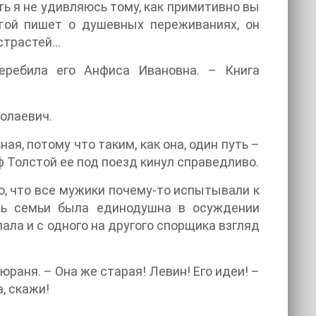
ть я не удивляюсь тому, как примитивно вы
стой пишет о душевных переживаниях, он
страстей…
перебила его Анфиса Ивановна. – Книга
колаевич.
ая, потому что таким, как она, один путь –
ф Толстой ее под поезд кинул справедливо.
о, что все мужики почему-то испытывали к
сть семьи была единодушна в осуждении
ала и с одного на другого спорщика взгляд
раня. – Она же старая! Левин! Его идеи! –
а, скажи!