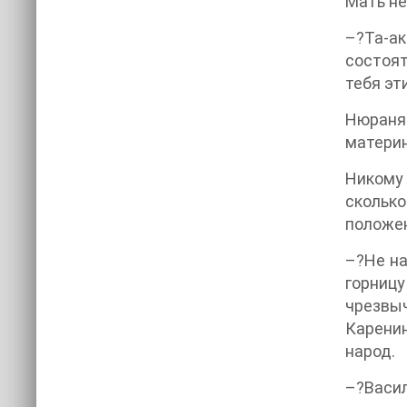
Мать не
–?Та-ак
состоят
тебя эт
Нюраня
материн
Никому 
скольк
положе
–?Не на
горницу
чрезвыч
Карени
народ.
–?Васил