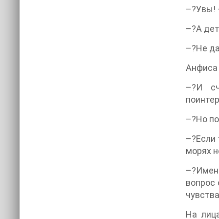
–?Увы! 
–?А дет
–?Не да
Анфиса 
–?И сч
поинтер
–?Но по
–?Если 
морях н
–?Именн
вопрос 
чувства
На лиц