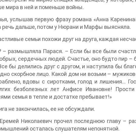
е мира в ней и поменьше войны.
ья, услышав первую фразу романа «Анна Каренина»
 речь дальше, потом у Нюрани и Марфы выясняла.
астливые семьи похожи друг на друга, каждая несча
? – размышляла Парася. – Если бы все были счастли
обрых, сердечных людей. Счастье, оно будто пир – 
Все бы делились друг с другом, и наступила бы бла
одно скорбное лицо. Какой дом ни возьми – мужико
раблено, вдовы с сиротками, голод и лишения… Го
лгих безболезных лет Анфисе Ивановне! Прости
ями семья в тепле и достатке пребывает!»
ига не закончилась, ее не обсуждали.
 Еремей Николаевич прочел последнюю главу – р
змышлений осталась слушателям непонятной.