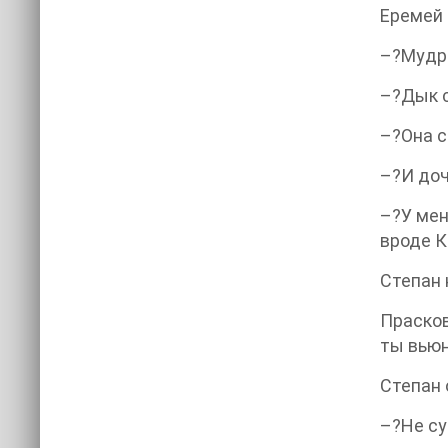
Еремей 
–?Мудре
–?Дык с
–?Она с
–?И доч
–?У мен
вроде К
Степан 
Прасков
ты вьюн
Степан 
–?Не су