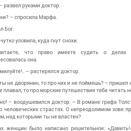
– развел руками доктор.
ки? – спросила Марфа.
л Бог.
чутко уловила, куда гнут снохи.
итаете, что право имеете судить о делах 
есовалась она.
милуйте!.. – растерялся доктор.
ты не дворянин, то про них и не поймешь? – пришел
е плавал, то про морские путешествия тебе читать 
о! – воодушевился доктор. – В романе графа Толст
о человеческих страстях. О непреодолимом зове п
м, над которыми ты не властен?
ах женщин было написано решительное: «Давить