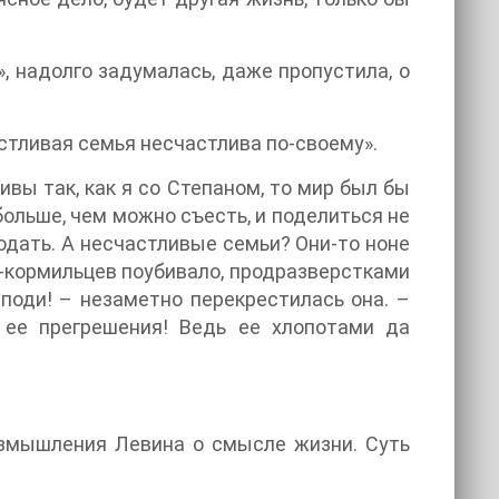
, надолго задумалась, даже пропустила, о
стливая семья несчастлива по-своему».
вы так, как я со Степаном, то мир был бы
больше, чем можно съесть, и поделиться не
годать. А несчастливые семьи? Они-то ноне
в-кормильцев поубивало, продразверстками
споди! – незаметно перекрестилась она. –
 ее прегрешения! Ведь ее хлопотами да
азмышления Левина о смысле жизни. Суть