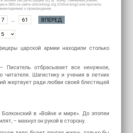
и онлайн без регистрации txt) 📗. Жанр: Семейный роман/
и SMS на сайте online-knigi.org (Online knigi) или прочесть
омментариями) о произведении.
7
...
61
ВПЕРЕД
офицеры царской армии находили столько
– Писатель отбрасывает все ненужное,
о читателя. Шагистику и учения в летних
ский жертвует ради любви своей блестящей
. Болконский в «Войне и мире». До эпопеи
лят, – махнул он рукой в сторону.
сное дело, будет другая жизнь, только бы