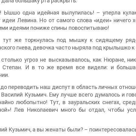
 дала большаку рта раскрыть.
! Ышшо одна идейная вылупилась! – уперла кулак
 идеи Левина. Но от самого слова «идеи» ничего 
ими идеями пониже спины повоспитываю!
 тут же торкнулась под мышку к сидящему рядо
ского гнева, девочка часто ныряла под крылышко к 
столько угроз не высказывалось, как Нюране, ни
о Степан. И в то же время все видели: и больш
нии.
до переводить наш диспут в область личных отнош
 Василий Кузьмич. Ему лучше всего думалось и гово
айно любопытно! Тут, в зауральских снегах, сред
ной»! Лев Николаевич много бы отдал, чтобы ус
ий Кузьмич, а вы женаты были? – поинтересовалась