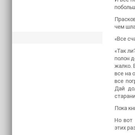
побольш
Прасков
чем шла
«Все сч
«Так ли
полон д
жалко. 
все на 
все пог
Дай до
старани
Пока кн
Но вот
этих ра