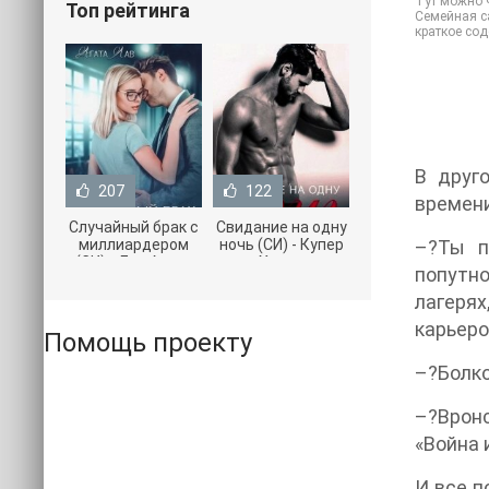
Тут можно ч
Топ рейтинга
Семейная са
краткое со
В друг
207
122
времени
Случайный брак с
Свидание на одну
миллиардером
ночь (СИ) - Купер
–?Ты п
(СИ) - Лав Агата
Хелен
попутно
(полная версия
(бесплатные
книги TXT) 📗
серии книг .txt) 📗
лагерях
карьеро
Помощь проекту
–?Болко
–?Вронс
«Война 
И все п