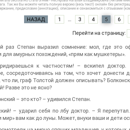
итать бесплатно Стать огнем - Нестерова Наталья Владимировна (читаем книг
га. Так же Вы можете читать полную версию (весь текст) онлайн без регистрации 
держание, предисловие (аннотацию), описание и ознакомиться с отзывами (к
НАЗАД
1
...
3
4
5
6
Перейти на страницу:
ой раз Степан выразил сомнение: мол, где это 
 для амурных похождений, «прям как мушкетеры».
ридираешься к частностям! – вскипел доктор. 
е, сосредоточиваясь на том, что хочет донести д
, что ли, граф Толстой должен описывать? Болкон
й! Разве это не ясно?
нский – это кто? – удивился Степан.
кий! – ударил себя по лбу доктор. – Я перепутал
и мир» вам как до луны. Может, внуки ваши и дети оси
осмотрели на мирно спящих младенцев, у которых, я