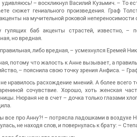
 удивляюсь! – воскликнул Василий Кузьмич. – То ес
аете сюжет гениального произведения. Граф Тол
акценты на мучительной роковой непереносимости 
у гулящих баб акценты страстей, известно, – 
ная, но вредная.
правильная, либо вредная, – усмехнулся Еремей Ни
ая, потому что жалость к Анне вызывает, а правильн
йство, – пояснила свою точку зрения Анфиса. – Гра
не нравилось расхождение мнений. А более всего т
арениной сочувствие. Хорошо, хоть женская ча
ницы. Нюраня не в счет – дочка только глазами хлоп
ила.
ы все про Анну?! – потрясла ладошками в воздухе Ню
улась, не находя слов, и повернулась к брату: – Степ