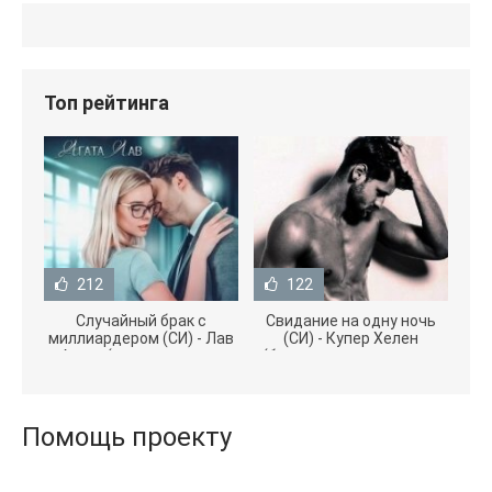
Топ рейтинга
212
122
Случайный брак с
Свидание на одну ночь
миллиардером (СИ) - Лав
(СИ) - Купер Хелен
Агата (полная версия
(бесплатные серии книг
книги TXT) 📗
.txt) 📗
Помощь проекту