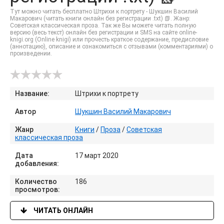
Тут можно читать бесплатно Штрихи к портрету - Шукшин Василий
Макарович (читать книги онлайн без регистрации .txt) 📗. Жанр:
Советская классическая проза. Так же Вы можете читать полную
версию (весь текст) онлайн без регистрации и SMS на сайте online-
knigi.org (Online knigi) или прочесть краткое содержание, предисловие
(аннотацию), описание и ознакомиться с отзывами (комментариями) о
произведении.
Название:
Штрихи к портрету
Автор
Шукшин Василий Макарович
Жанр
Книги
/
Проза
/
Советская
классическая проза
Дата
17 март 2020
добавления:
Количество
186
просмотров:
ЧИТАТЬ ОНЛАЙН