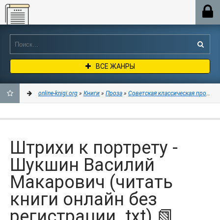
Online-knigi.org
ВСЕ ЖАНРЫ
online-knigi.org
»
Книги
»
Проза
»
Советская классическая проза
» 
ДОБАВИТЬ
В
Штрихи к портрету -
ЗАКЛАДКИ
Шукшин Василий
Макарович (читать
книги онлайн без
регистрации .txt) 📗