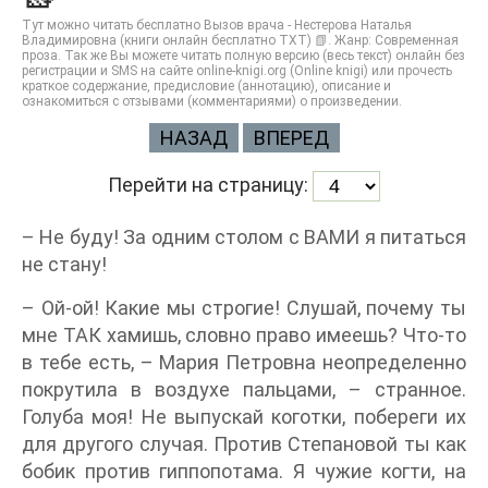
Тут можно читать бесплатно Вызов врача - Нестерова Наталья
Владимировна (книги онлайн бесплатно TXT) 📗. Жанр: Современная
проза. Так же Вы можете читать полную версию (весь текст) онлайн без
регистрации и SMS на сайте online-knigi.org (Online knigi) или прочесть
краткое содержание, предисловие (аннотацию), описание и
ознакомиться с отзывами (комментариями) о произведении.
НАЗАД
ВПЕРЕД
Перейти на страницу:
– Не буду! За одним столом с ВАМИ я питаться
не стану!
– Ой-ой! Какие мы строгие! Слушай, почему ты
мне ТАК хамишь, словно право имеешь? Что-то
в тебе есть, – Мария Петровна неопределенно
покрутила в воздухе пальцами, – странное.
Голуба моя! Не выпускай коготки, побереги их
для другого случая. Против Степановой ты как
бобик против гиппопотама. Я чужие когти, на