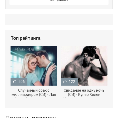
Топ рейтинга
206
122
Случайный брак с
Свидание на одну ночь
миллиардером (СИ) - Лав
(СИ) - Купер Хелен
Агата (полная версия
(бесплатные серии книг
книги TXT) 📗
.txt) 📗