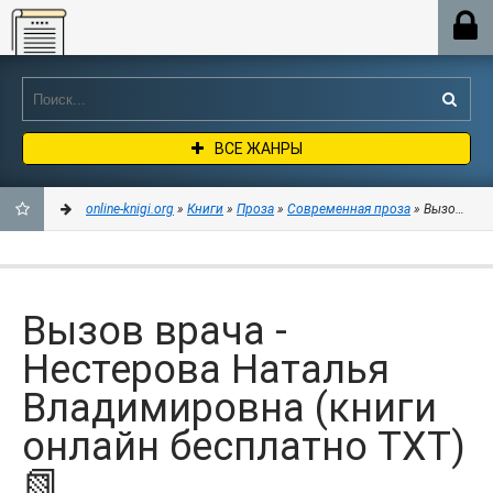
Online-knigi.org
ВСЕ ЖАНРЫ
online-knigi.org
»
Книги
»
Проза
»
Современная проза
» Вызов врач
ДОБАВИТЬ
В
Вызов врача -
ЗАКЛАДКИ
Нестерова Наталья
Владимировна (книги
онлайн бесплатно TXT)
📗