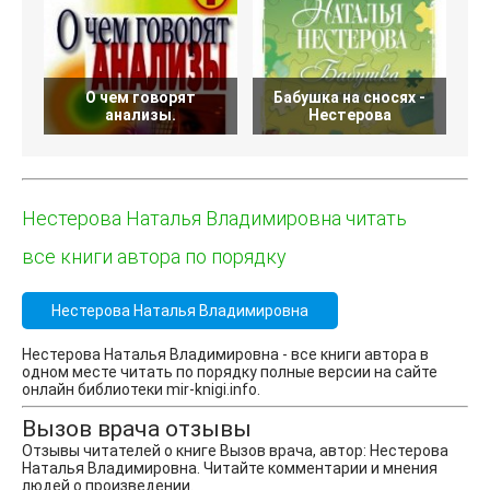
О чем говорят
Бабушка на сносях -
П
анализы.
Нестерова
Нестерова Наталья Владимировна читать
все книги автора по порядку
Нестерова Наталья Владимировна
Нестерова Наталья Владимировна - все книги автора в
одном месте читать по порядку полные версии на сайте
онлайн библиотеки mir-knigi.info.
Вызов врача отзывы
Отзывы читателей о книге Вызов врача, автор: Нестерова
Наталья Владимировна. Читайте комментарии и мнения
людей о произведении.