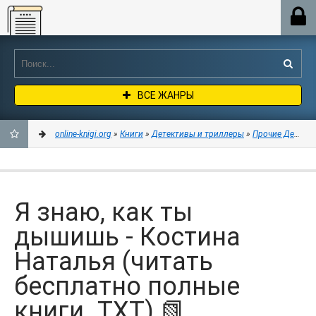
Online-knigi.org
ВСЕ ЖАНРЫ
online-knigi.org
»
Книги
»
Детективы и триллеры
»
Прочие Детект
ДОБАВИТЬ
В
Я знаю, как ты
ЗАКЛАДКИ
дышишь - Костина
Наталья (читать
бесплатно полные
книги .TXT) 📗