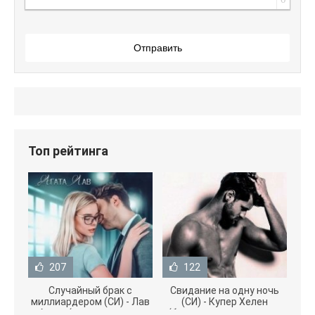
Отправить
Топ рейтинга
207
122
Случайный брак с
Свидание на одну ночь
миллиардером (СИ) - Лав
(СИ) - Купер Хелен
Агата (полная версия
(бесплатные серии книг