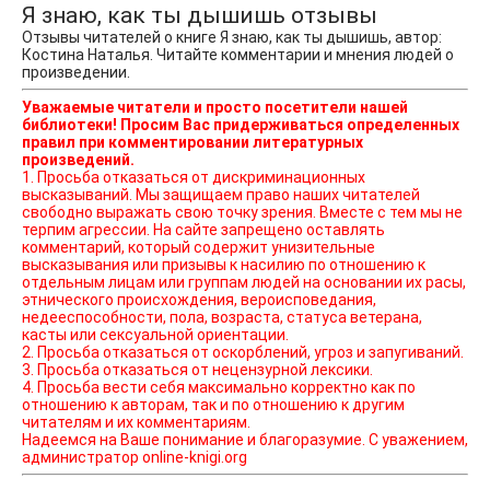
Я знаю, как ты дышишь отзывы
Отзывы читателей о книге Я знаю, как ты дышишь, автор:
Костина Наталья. Читайте комментарии и мнения людей о
произведении.
Уважаемые читатели и просто посетители нашей
библиотеки! Просим Вас придерживаться определенных
правил при комментировании литературных
произведений.
1. Просьба отказаться от дискриминационных
высказываний. Мы защищаем право наших читателей
свободно выражать свою точку зрения. Вместе с тем мы не
терпим агрессии. На сайте запрещено оставлять
комментарий, который содержит унизительные
высказывания или призывы к насилию по отношению к
отдельным лицам или группам людей на основании их расы,
этнического происхождения, вероисповедания,
недееспособности, пола, возраста, статуса ветерана,
касты или сексуальной ориентации.
2. Просьба отказаться от оскорблений, угроз и запугиваний.
3. Просьба отказаться от нецензурной лексики.
4. Просьба вести себя максимально корректно как по
отношению к авторам, так и по отношению к другим
читателям и их комментариям.
Надеемся на Ваше понимание и благоразумие. С уважением,
администратор online-knigi.org