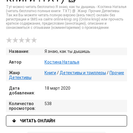
Тут можно читать бесплатно Я знаю, как ты дышишь - Костина Наталья
(читать бесплатно полные книги .TXT) 📗. Жанр: Прочие Детективы.
Так же Вы можете читать полную версию (весь текст) онлайн без
регистрации и SMS на сайте online-knigi.org (Online knigi) или прочесть
краткое содержание, предисловие (аннотацию), описание и
ознакомиться с отзывами (комментариями) о произведении.
Название:
Я знаю, как ты дышишь
Автор
Костина Наталья
Жанр
Книги
/
Детективы и триллеры
/
Прочие
Детективы
Дата
18 март 2020
добавления:
Количество
538
просмотров:
ЧИТАТЬ ОНЛАЙН