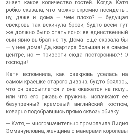
знает какое количество гостей. Когда Катя
робко сказала, что можно скромно посидеть…
ну, даже и дома — чем плохо? — будущая
свекровь так вскинула брови, будто всем тут
же должно было стать ясно: ее единственный
сын явно выбрал не ту. Дома! Еще сказала бы
— у нее дома! Да, квартира большая и в самом
центре, но — привести сюда посторонних?! О
господи!
Катя вспомнила, как свекровь уселась на
самом краешке старого дивана, будто боялась,
что он рассыплется и она окажется на полу…
или что его ржавые пружины испачкают ее
безупречный кремовый английский костюм,
коварно подобравшись прямо сквозь обивку.
— Катя, — многозначительно промолвила Лидия
Эммануиловна, женщина с манерами королевы