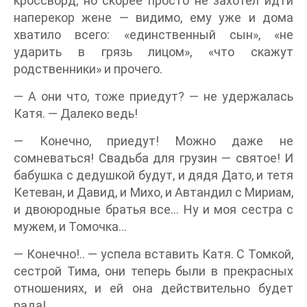
кроссворд, но скорее просто не захотел идти
наперекор жене — видимо, ему уже и дома
хватило всего: «единственный сын», «не
ударить в грязь лицом», «что скажут
родственники» и прочего.
— А они что, тоже приедут? — не удержалась
Катя. — Далеко ведь!
— Конечно, приедут! Можно даже не
сомневаться! Свадьба для грузин — святое! И
бабушка с дедушкой будут, и дядя Дато, и тетя
Кетеван, и Давид, и Михо, и Автандил с Мириам,
и двоюродные братья все… Ну и моя сестра с
мужем, и Томочка…
— Конечно!.. — успела вставить Катя. С Томкой,
сестрой Тима, они теперь были в прекрасных
отношениях, и ей она действительно будет
рада!