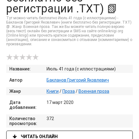
регистрации .TXT) 📗
Тут можно читать бесплатно Июль 41 года (с иллюстрациями) -
Бакланов Григорий Яковлевич (книги бесплатно без регистрации .TXT)
📗. Жанр: Военная проза. Так же Вы можете читать полную версию
(весь текст) онлайн без регистрации и SMS на сайте online-knigi.org
(Online knigi) или прочесть краткое содержание, предисловие
(аннотацию), описание и ознакомиться с отзывами (комментариями) о
произведении.
Название:
Июль 41 года (с иллюстрациями)
Автор
Бакланов Григорий Яковлевич
Жанр
Книги
/
Проза
/
Военная проза
Дата
17 март 2020
добавления:
Количество
372
просмотров:
ЧИТАТЬ ОНЛАЙН