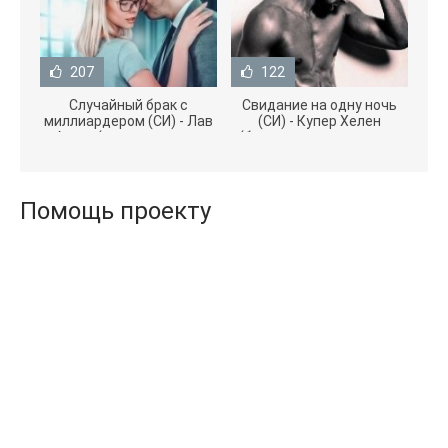
207
122
Случайный брак с
Свидание на одну ночь
миллиардером (СИ) - Лав
(СИ) - Купер Хелен
Агата (полная версия
(бесплатные серии книг
книги TXT) 📗
.txt) 📗
Помощь проекту