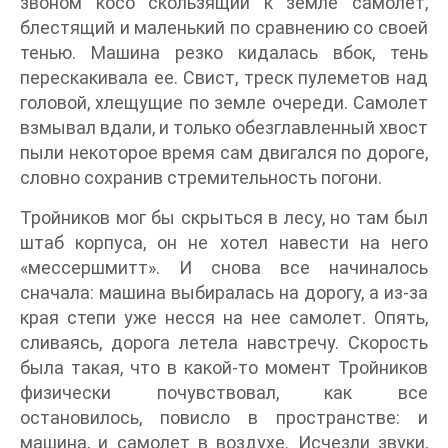
звоном косо скользящий к земле самолет,
блестящий и маленький по сравнению со своей
тенью. Машина резко кидалась вбок, тень
перескакивала ее. Свист, треск пулеметов над
головой, хлещущие по земле очереди. Самолет
взмывал вдали, и только обезглавленный хвост
пыли некоторое время сам двигался по дороге,
словно сохранив стремительность погони.
Тройников мог бы скрыться в лесу, но там был
штаб корпуса, он не хотел навести на него
«мессершмитт». И снова все начиналось
сначала: машина выбиралась на дорогу, а из-за
края степи уже несся на нее самолет. Опять,
сливаясь, дорога летела навстречу. Скорость
была такая, что в какой-то момент Тройников
физически почувствовал, как все
остановилось, повисло в пространстве: и
машина, и самолет в воздухе. Исчезли звуки,