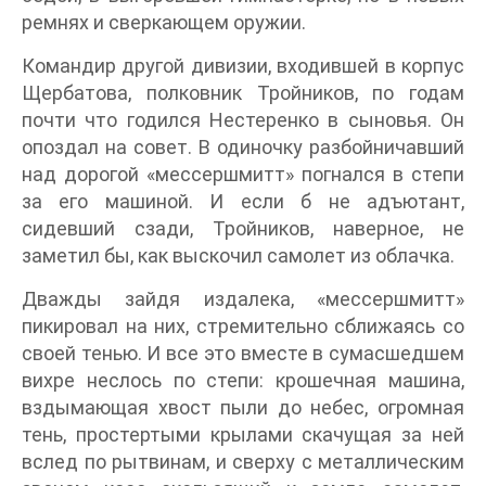
ремнях и сверкающем оружии.
Командир другой дивизии, входившей в корпус
Щербатова, полковник Тройников, по годам
почти что годился Нестеренко в сыновья. Он
опоздал на совет. В одиночку разбойничавший
над дорогой «мессершмитт» погнался в степи
за его машиной. И если б не адъютант,
сидевший сзади, Тройников, наверное, не
заметил бы, как выскочил самолет из облачка.
Дважды зайдя издалека, «мессершмитт»
пикировал на них, стремительно сближаясь со
своей тенью. И все это вместе в сумасшедшем
вихре неслось по степи: крошечная машина,
вздымающая хвост пыли до небес, огромная
тень, простертыми крылами скачущая за ней
вслед по рытвинам, и сверху с металлическим