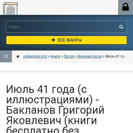
Online-knigi.org
ВСЕ ЖАНРЫ
online-knigi.org
»
Книги
»
Проза
»
Военная проза
» Июль 41 года (с
ДОБАВИТЬ
В
Июль 41 года (с
ЗАКЛАДКИ
иллюстрациями) -
Бакланов Григорий
Яковлевич (книги
бесплатно без