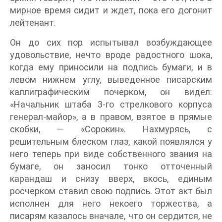
мирное время сидит и ждет, пока его догонит
лейтенант.
Он до сих пор испытывал возбуждающее
удовольствие, нечто вроде радостного шока,
когда ему приносили на подпись бумаги, и в
левом нижнем углу, выведенное писарским
каллиграфическим почерком, он видел:
«Начальник штаба 3-го стрелкового корпуса
генерал-майор», а в правом, взятое в прямые
скобки, — «Сорокин». Нахмурясь, с
решительным блеском глаз, какой появлялся у
него теперь при виде собственного звания на
бумаге, он заносил тонко отточенный
карандаш и снизу вверх, вкось, единым
росчерком ставил свою подпись. Этот акт был
исполнен для него некоего торжества, а
писарям казалось вначале, что он сердится, не