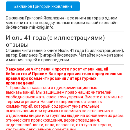
Бакланов Григорий Яковлевич
Бакланов Григорий Яковлевич - все книги автора в одном
месте читать по порядку полные версии на сайте онлайн
библиотеки mir-knigi.info.
Июль 41 года (с иллюстрациями)
отзывы
Отзывы читателей о книге Июль 41 года (с иллюстрациями),
автор: Бакланов Григорий Яковлевич. Читайте комментарии
и мнения людей о произведении.
Уважаемые читатели и просто посетители нашей
библиотеки! Просим Вас придерживаться определенных
правил при комментировании литературных
произведений.
1. Просьба отказаться от дискриминационных
высказываний. Мы защищаем право наших читателей
свободно выражать свою точку зрения. Вместе с тем мы не
терпим агрессии. На сайте запрещено оставлять
комментарий, который содержит унизительные
высказывания или призывы к насилию по отношению к
отдельным лицам или группам людей на основании их расы,
этнического происхождения, вероисповедания,
недееспособности, пола, возраста, статуса ветерана,
касты или сексуальной ориентации.