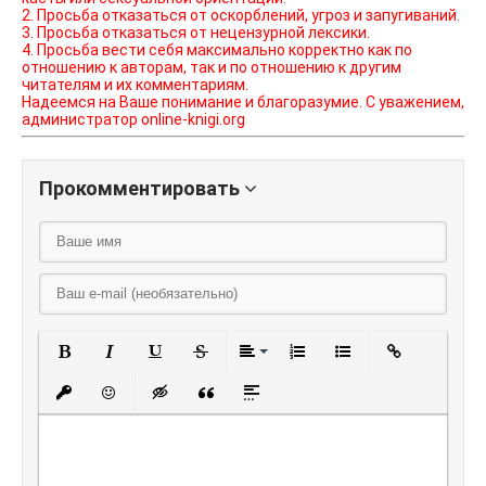
2. Просьба отказаться от оскорблений, угроз и запугиваний.
3. Просьба отказаться от нецензурной лексики.
4. Просьба вести себя максимально корректно как по
отношению к авторам, так и по отношению к другим
читателям и их комментариям.
Надеемся на Ваше понимание и благоразумие. С уважением,
администратор online-knigi.org
Прокомментировать
Полужирный
Курсив
Подчеркнутый
Зачеркнутый
Выравнивание
Нумерованный списо
Маркированный
Вставить
Вставить защищенную ссылку
Вставить смайлик
Вставка скрытого текста
Вставка цитаты
Вставка спойлера