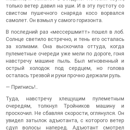
только ветер давил на уши. И в эту пустоту со
свистом пушечного снаряда косо ворвался
самолет. Он взмыл у самого горизонта.
В последний раз «мессершмитт» пошел в лоб.
Солнце светило встречно, и тень его осталась
за холмами. Она выскочила оттуда, когда
пулеметные очереди уже мели по дороге, гоня
навстречу машине пыль. Был мгновенный и
острый холодок под сердцем, но голова
осталась трезвой и руки прочно держали руль.
— Пригнись!..
Туда, навстречу хлещущим пулеметным
очередям, толкнул Тройников машину и
проскочил. Не сбавляя скорости, оглянулся. Он
увидел затылок адъютанта, с которого ветер
сдул волосы наперед. Адъютант смотрел