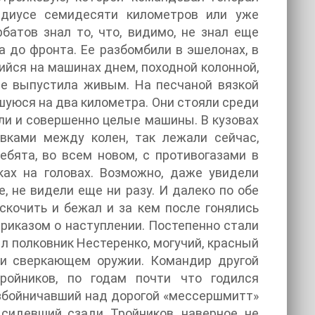
адиусе семидесяти километров или уже
батов знал то, что, видимо, не знал еще
 до фронта. Ее разбомбили в эшелонах, в
ийся на машинах днем, походной колонной,
не выпустила живым. На песчаной вязкой
шуюся на два километра. Они стояли среди
ыли и совершенно целые машины. В кузовах
овками между колен, так лежали сейчас,
ебята, во всем новом, с противогазами в
ках на головах. Возможно, даже увидели
, не видели еще ни разу. И далеко по обе
скочить и бежал и за кем после гонялись
риказом о наступлении. Постепенно стали
 полковник Нестеренко, могучий, красный
х и сверкающем оружии. Командир другой
ройников, по годам почти что годился
разбойничавший над дорогой «мессершмитт»
 сидевший сзади, Тройников, наверное, не