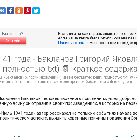
Вы автор?
Все книги на сайте размещаются его пол
если Ваша книга была опубликована без 
Жалоба
Напишите нам
, и мы в срочном порядке 
41 года - Бакланов Григорий Яковл
 полностью txt) 📗 краткое содерж
а - Бакланов Григорий Яковлевич (читаем бесплатно книги полностью txt) 📗 -
 читайте бесплатно онлайн на сайте электронной библиотеки online-knigi.org
Яковлевич Бакланов, человек «военного поколения», ушёл добров
нную войну он отразил в своих произведениях, в которых на пер
«Июль 1941 года» автор рассказал не только о событиях начала в
политическом аспекте, выявить коренные причины поражения Со