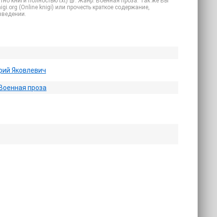
но книги полностью txt) 📗. Жанр: Военная проза. Так же Вы
gi.org (Online knigi) или прочесть краткое содержание,
зведении.
рий Яковлевич
Военная проза