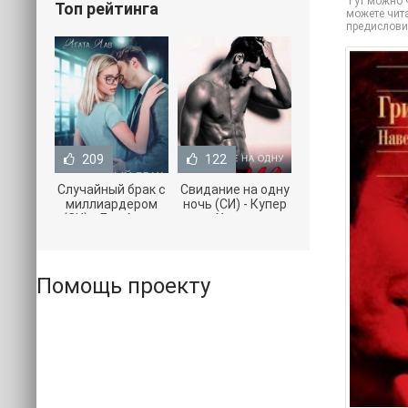
Тут можно ч
Топ рейтинга
можете чита
предислови
209
122
Случайный брак с
Свидание на одну
миллиардером
ночь (СИ) - Купер
(СИ) - Лав Агата
Хелен
(полная версия
(бесплатные
книги TXT) 📗
серии книг .txt) 📗
Помощь проекту