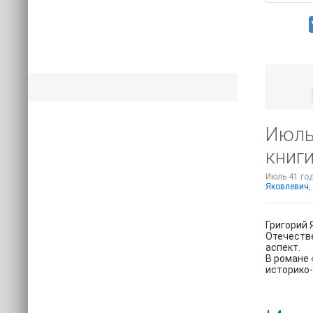
Июль 
книги
Июль 41 год
Яковлевич
,
Григорий 
Отечестве
аспект.
В романе 
историко-