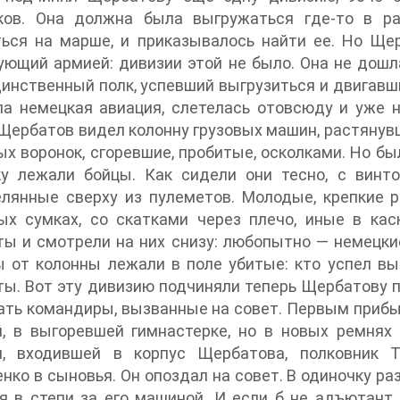
ков. Она должна была выгружаться где-то в р
ься на марше, и приказывалось найти ее. Но Щер
ющий армией: дивизии этой не было. Она не дошла
динственный полк, успевший выгрузиться и двигавш
ла немецкая авиация, слетелась отовсюду и уже 
Щербатов видел колонну грузовых машин, растянув
х воронок, сгоревшие, пробитые, осколками. Но б
ку лежали бойцы. Как сидели они тесно, с винт
лянные сверху из пулеметов. Молодые, крепкие р
ых сумках, со скатками через плечо, иные в кас
ы и смотрели на них снизу: любопытно — немецкие
 от колонны лежали в поле убитые: кто успел вы
ы. Вот эту дивизию подчиняли теперь Щербатову п
ть командиры, вызванные на совет. Первым прибыл
й, в выгоревшей гимнастерке, но в новых ремня
и, входившей в корпус Щербатова, полковник Т
нко в сыновья. Он опоздал на совет. В одиночку 
я в степи за его машиной. И если б не адъютант,