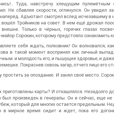
нись!.. Туда, навстречу хлещущим пулемётным 
ил. Не сбавляя скорости, оглянулся. Он увидел з
наперёд. Адъютант смотрел вслед исчезавшему в н
 вошёл Тройников на совет. В нем ещё дрожал поо
 внешне. Только в чёрных, горячих глазах посве
-майор Сорокин, которому предстояло ознакомить ко
вляете себя ждать, полковник! Он волновался, ка
ова в такой момент воспринял как личный выпад.
чным: и молодость его, и пышущее здоровье, и даже 
ремешке. Покраснев сквозь загар, отчего лицо его с
 простить за опоздание. И занял своё место. Соро
х приготовлены карты? И откашлялся. Незадолго д
 был произведен в генералы. Он и сейчас, еще не
убеж, который для многих остается предельным. Нед
то в мирное время сидит и ждет, пока его дого