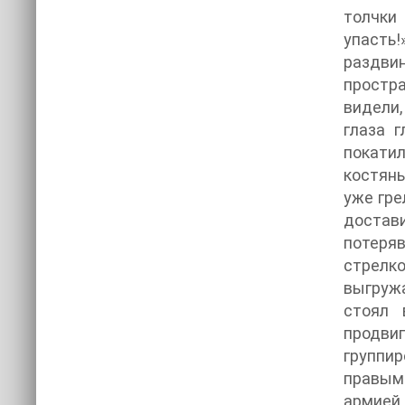
толчки 
упасть!
раздви
простр
видели,
глаза 
покатил
костяны
уже гре
достави
потеряв
стрелко
выгружа
стоял 
продви
группир
правым
армией