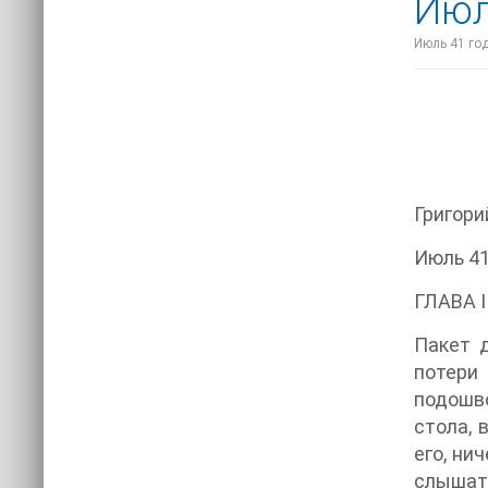
Июл
Июль 41 год
Григори
Июль 41
ГЛАВА I
Пакет д
потери 
подошв
стола, 
его, ни
слышать