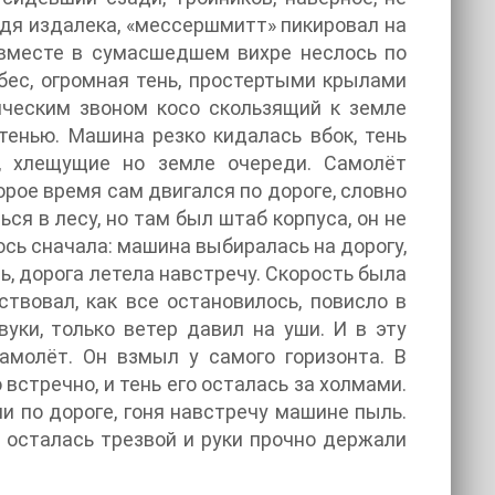
йдя издалека, «мессершмитт» пикировал на
 вместе в сумасшедшем вихре неслось по
ес, огромная тень, простертыми крылами
ическим звоном косо скользящий к земле
тенью. Машина резко кидалась вбок, тень
й, хлещущие но земле очереди. Самолёт
рое время сам двигался по дороге, словно
ся в лесу, но там был штаб корпуса, он не
ось сначала: машина выбиралась на дорогу,
сь, дорога летела навстречу. Скорость была
ствовал, как все остановилось, повисло в
вуки, только ветер давил на уши. И в эту
амолёт. Он взмыл у самого горизонта. В
встречно, и тень его осталась за холмами.
и по дороге, гоня навстречу машине пыль.
 осталась трезвой и руки прочно держали