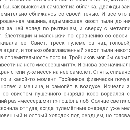
 бы, как выскочил самолет из облачка. Дважды за
ремительно сближаясь со своей тенью. И все это
крошечная машина, вздымающая хвост пыли до неб
ая за ней вслед по рытвинам, и сверху с металл
, блестящий и маленький по сравнению со своей 
акивала ее. Свист, треск пулеметов над голово
 вдали, и только обезглавленный хвост пыли некото
в стремительность погони. Тройников мог бы скрыть
авести на него «мессершмитт». И снова все начинал
 края степи уже нёсся на неё самолёт. Опять, сливая
что и какой-то момент Тройников физически почув
нстве: и машина, и самолёт в воздухе. Исчезли з
у со свистом пушечного снаряда косо ворвался с
ий раз «мессершмитт» пошёл в лоб. Солнце светило 
кочила оттуда, когда пулемётные очереди уже мел
овенный и острый холодок под сердцем, но голова