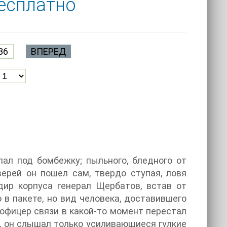
бесплатно
36
ВПЕРЕД
пал под бомбежку; пыльного, бледного от
верей он пошел сам, твердо ступая, ловя
дир корпуса генерал Щербатов, встав от
о в пакете, но вид человека, доставившего
 офицер связи в какой-то момент перестал
м, он слышал только усиливающиеся гулкие