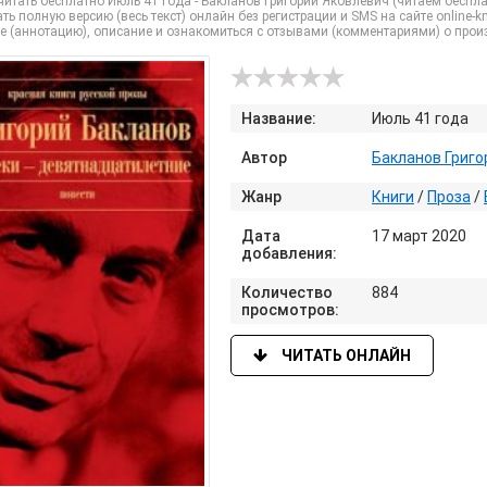
итать бесплатно Июль 41 года - Бакланов Григорий Яковлевич (читаем бесплат
ть полную версию (весь текст) онлайн без регистрации и SMS на сайте online-kni
е (аннотацию), описание и ознакомиться с отзывами (комментариями) о прои
Название:
Июль 41 года
Автор
Бакланов Григо
Жанр
Книги
/
Проза
/
Дата
17 март 2020
добавления:
Количество
884
просмотров:
ЧИТАТЬ ОНЛАЙН