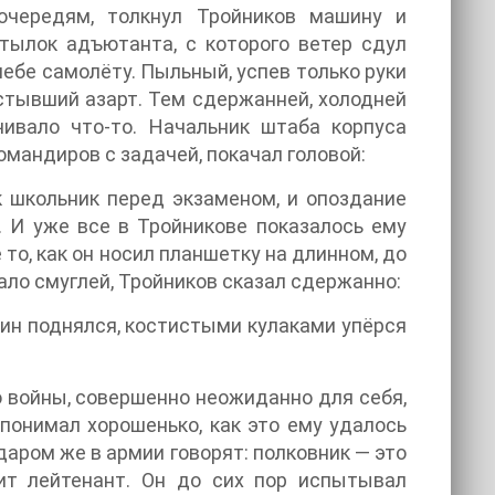
очередям, толкнул Тройников машину и
атылок адъютанта, с которого ветер сдул
ебе самолёту. Пыльный, успев только руки
стывший азарт. Тем сдержанней, холодней
чивало что-то. Начальник штаба корпуса
мандиров с задачей, покачал головой:
к школьник перед экзаменом, и опоздание
 И уже все в Тройникове показалось ему
то, как он носил планшетку на длинном, до
тало смуглей, Тройников сказал сдержанно:
кин поднялся, костистыми кулаками упёрся
о войны, совершенно неожиданно для себя,
 понимал хорошенько, как это ему удалось
аром же в армии говорят: полковник — это
нит лейтенант. Он до сих пор испытывал