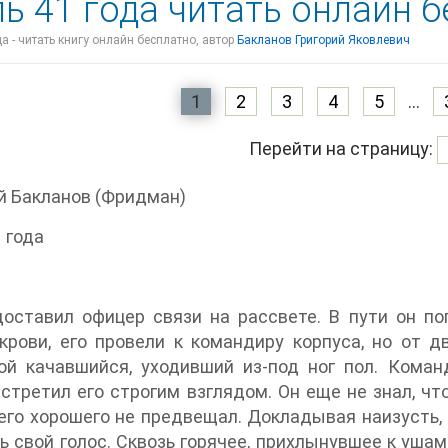
ь 41 года читать онлайн 
а - читать книгу онлайн бесплатно, автор
Бакланов Григорий Яковлевич
1
2
3
4
5
...
Перейти на страницу:
й Бакланов (Фридман)
 года
оставил офицер связи на рассвете. В пути он по
крови, его провели к командиру корпуса, но от д
ой качавшийся, уходивший из-под ног пол. Коман
встретил его строгим взглядом. Он еще не знал, чт
чего хорошего не предвещал. Докладывая наизусть,
 свой голос. Сквозь горячее, прихлынувшее к уша