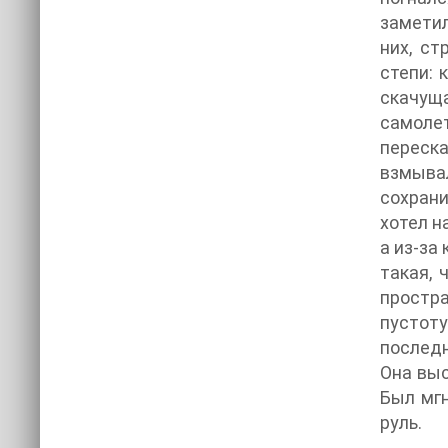
заметил
них, ст
степи: 
скачущ
самолет
переск
взмывал
сохрани
хотел н
а из-за
такая, 
простра
пустот
последн
Она выс
Был мгн
руль.