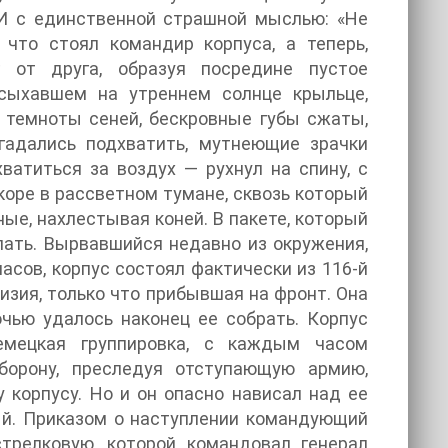
 И с единственной страшной мыслью: «Не
 что стоял командир корпуса, а теперь,
 от друга, образуя посредине пустое
дсыхавшем на утреннем солнце крыльце,
з темноты сеней, бескровные губы сжаты,
гадались подхватить, мутнеющие зрачки
хватиться за воздух — рухнул на спину, с
коре в рассветном тумане, сквозь который
ые, нахлестывая коней. В пакете, который
пать. Вырвавшийся недавно из окружения,
асов, корпус состоял фактически из 116-й
изия, только что прибывшая на фронт. Она
чью удалось наконец ее собрать. Корпус
емецкая группировка, с каждым часом
борону, преследуя отступающую армию,
 корпусу. Но и он опасно нависал над ее
ый. Приказом о наступлении командующий
трелковую, которой командовал генерал