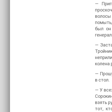
— Приг
проскоч
волосы 
помыть,
был он
генерал
— Заста
Тройник
неприли
колена 
— Прошу
в стол.
— У все
Сорокин
взять р
тот, к