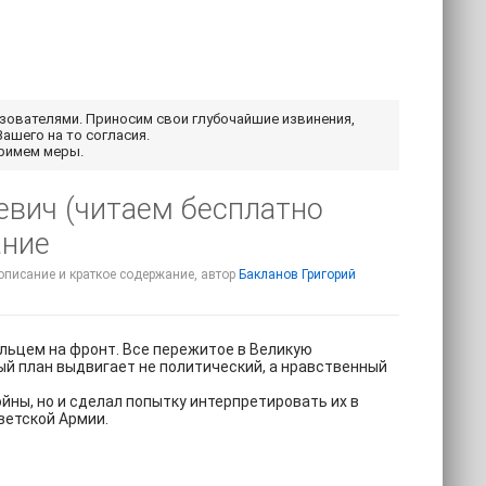
ьзователями. Приносим свои глубочайшие извинения,
Вашего на то согласия.
примем меры.
евич (читаем бесплатно
ание
 описание и краткое содержание, автор
Бакланов Григорий
ольцем на фронт. Все пережитое в Великую
вый план выдвигает не политический, а нравственный
ойны, но и сделал попытку интерпретировать их в
ветской Армии.