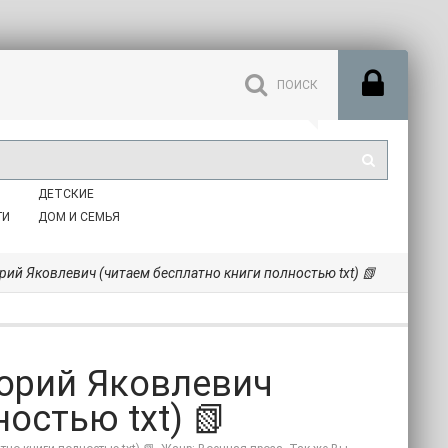
ДЕТСКИЕ
ГИ
ДОМ И СЕМЬЯ
рий Яковлевич (читаем бесплатно книги полностью txt) 📗
горий Яковлевич
остью txt) 📗