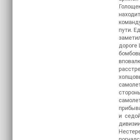
Голоще
находит
команду
пути. Е
замети
дороге 
бомбовы
вповал
расстре
холщов
самолет
стороны
самолет
прибыва
и седо
дивизи
Нестере
погналс