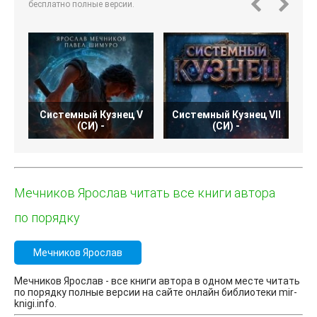
бесплатно полные версии.
Системный Кузнец V
Системный Кузнец VII
С
(СИ) -
(СИ) -
Мечников Ярослав читать все книги автора
по порядку
Мечников Ярослав
Мечников Ярослав - все книги автора в одном месте читать
по порядку полные версии на сайте онлайн библиотеки mir-
knigi.info.