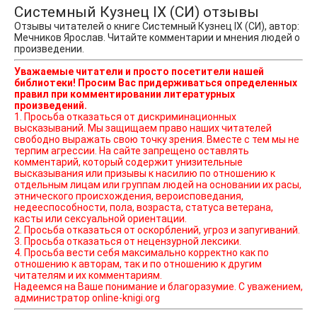
Системный Кузнец IX (СИ) отзывы
Отзывы читателей о книге Системный Кузнец IX (СИ), автор:
Мечников Ярослав. Читайте комментарии и мнения людей о
произведении.
Уважаемые читатели и просто посетители нашей
библиотеки! Просим Вас придерживаться определенных
правил при комментировании литературных
произведений.
1. Просьба отказаться от дискриминационных
высказываний. Мы защищаем право наших читателей
свободно выражать свою точку зрения. Вместе с тем мы не
терпим агрессии. На сайте запрещено оставлять
комментарий, который содержит унизительные
высказывания или призывы к насилию по отношению к
отдельным лицам или группам людей на основании их расы,
этнического происхождения, вероисповедания,
недееспособности, пола, возраста, статуса ветерана,
касты или сексуальной ориентации.
2. Просьба отказаться от оскорблений, угроз и запугиваний.
3. Просьба отказаться от нецензурной лексики.
4. Просьба вести себя максимально корректно как по
отношению к авторам, так и по отношению к другим
читателям и их комментариям.
Надеемся на Ваше понимание и благоразумие. С уважением,
администратор online-knigi.org