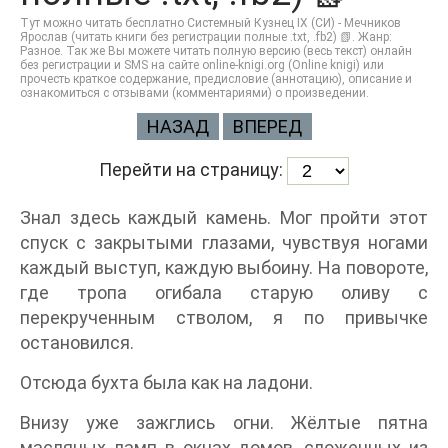
Тут можно читать бесплатно Системный Кузнец IX (СИ) - Мечников
Ярослав (читать книги без регистрации полные .txt, .fb2) 📗. Жанр:
Разное. Так же Вы можете читать полную версию (весь текст) онлайн
без регистрации и SMS на сайте online-knigi.org (Online knigi) или
прочесть краткое содержание, предисловие (аннотацию), описание и
ознакомиться с отзывами (комментариями) о произведении.
НАЗАД
ВПЕРЕД
Перейти на страницу:
Знал здесь каждый камень. Мог пройти этот
спуск с закрытыми глазами, чувствуя ногами
каждый выступ, каждую выбоину. На повороте,
где тропа огибала старую оливу с
перекрученным стволом, я по привычке
остановился.
Отсюда бухта была как на ладони.
Внизу уже зажглись огни. Жёлтые пятна
масляных ламп в окнах домов, сложенных из