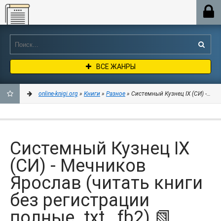
Online-knigi.org
ВСЕ ЖАНРЫ
online-knigi.org
»
Книги
»
Разное
» Системный Кузнец IX (СИ) - Мечн
ДОБАВИТЬ
В
Системный Кузнец IX
ЗАКЛАДКИ
(СИ) - Мечников
Ярослав (читать книги
без регистрации
полные .txt, .fb2) 📗