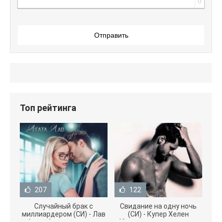
0
Отправить
Топ рейтинга
207
122
Случайный брак с
Свидание на одну ночь
миллиардером (СИ) - Лав
(СИ) - Купер Хелен