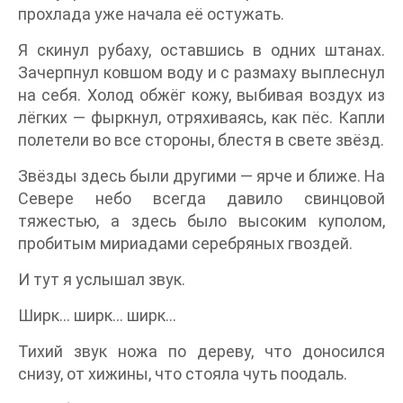
прохлада уже начала её остужать.
Я скинул рубаху, оставшись в одних штанах.
Зачерпнул ковшом воду и с размаху выплеснул
на себя. Холод обжёг кожу, выбивая воздух из
лёгких — фыркнул, отряхиваясь, как пёс. Капли
полетели во все стороны, блестя в свете звёзд.
Звёзды здесь были другими — ярче и ближе. На
Севере небо всегда давило свинцовой
тяжестью, а здесь было высоким куполом,
пробитым мириадами серебряных гвоздей.
И тут я услышал звук.
Ширк… ширк… ширк…
Тихий звук ножа по дереву, что доносился
снизу, от хижины, что стояла чуть поодаль.