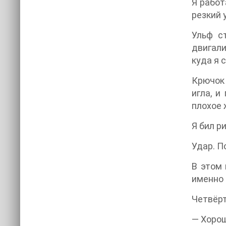
Я работ
резкий 
Ульф с
двигали
куда я 
Крючок 
игла, и
плохое 
Я бил р
Удар. П
В этом 
именно 
Четвёрт
— Хорош