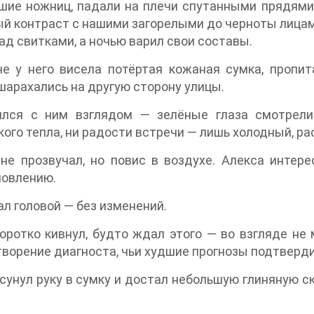
шие ножниц, падали на плечи спутанными прядями
й контраст с нашими загорелыми до черноты лицами
ад свитками, а ночью варил свои составы.
е у него висела потёртая кожаная сумка, пропит
шарахались на другую сторону улицы.
ился с ним взглядом — зелёные глаза смотрели
ого тепла, ни радости встречи — лишь холодный, ра
не прозвучал, но повис в воздухе. Алекса интере
новлению.
ал головой — без изменений.
оротко кивнул, будто ждал этого — во взгляде не
ворение диагноста, чьи худшие прогнозы подтверди
сунул руку в сумку и достал небольшую глиняную ск