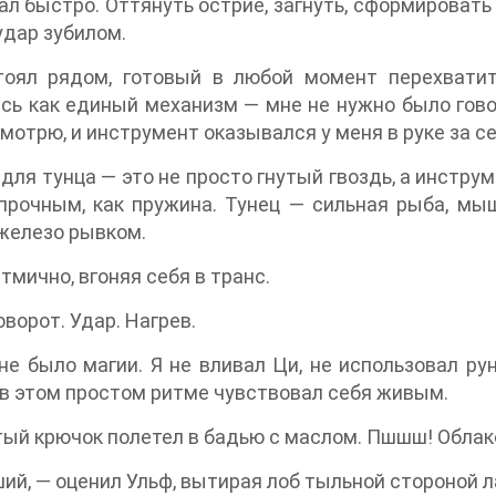
ал быстро. Оттянуть острие, загнуть, сформировать
удар зубилом.
тоял рядом, готовый в любой момент перехватит
сь как единый механизм — мне не нужно было гово
смотрю, и инструмент оказывался у меня в руке за сек
для тунца — это не просто гнутый гвоздь, а инстру
 прочным, как пружина. Тунец — сильная рыба, мы
железо рывком.
итмично, вгоняя себя в транс.
оворот. Удар. Нагрев.
не было магии. Я не вливал Ци, не использовал ру
в этом простом ритме чувствовал себя живым.
ый крючок полетел в бадью с маслом. Пшшш! Облако
ий, — оценил Ульф, вытирая лоб тыльной стороной л