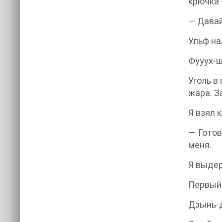
крючка 
— Давай
Ульф на
Фууух-
Уголь в
жара. З
Я взял 
— Готов
меня.
Я выдер
Первый 
Дзынь-