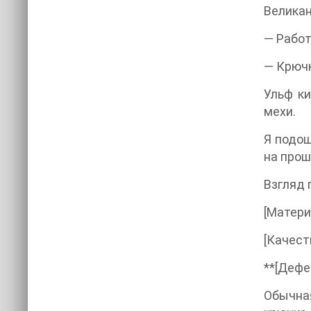
Великан
— Работ
— Крючк
Ульф ки
мехи.
Я подош
на прош
Взгляд 
[Матери
[Качест
**[Дефе
Обычная