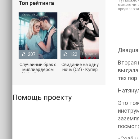
Тут можно ч
Топ рейтинга
можете чита
предислови
Двадцат
207
122
Вторая 
Случайный брак с
Свидание на одну
миллиардером
ночь (СИ) - Купер
выдала 
(СИ) - Лав Агата
Хелен
тех пор
(полная версия
(бесплатные
книги TXT) 📗
серии книг .txt) 📗
Натянул
Помощь проекту
Это тож
инструм
заземля
посмотр
«Солёны