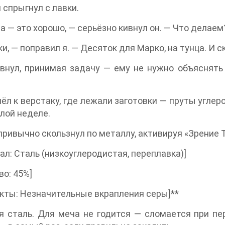
 спрыгнул с лавки.
а — это хорошо, — серьёзно кивнул он. — Что делае
и, — поправил я. — Десяток для Марко, на тунца. И 
внул, принимая задачу — ему не нужно объяснять
ёл к верстаку, где лежали заготовки — пруты углер
лой неделе.
привычно скользнул по металлу, активируя «Зрение 
ал: Сталь (низкоуглеродистая, переплавка)]
во: 45%]
кты: Незначительные вкрапления серы]**
 сталь. Для меча не годится — сломается при пе