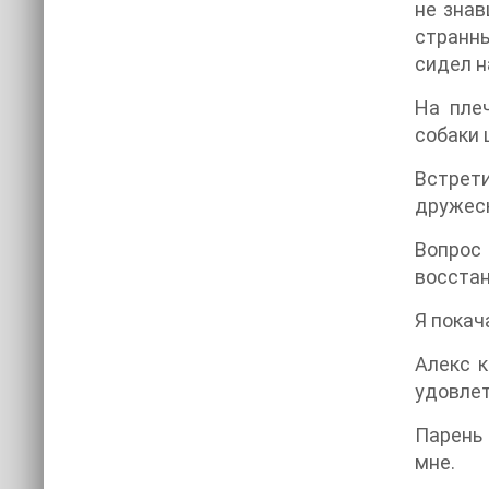
не знав
странны
сидел н
На плеч
собаки 
Встрет
дружеск
Вопрос 
восста
Я покач
Алекс к
удовлет
Парень 
мне.