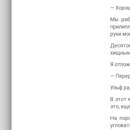
— Хорош
Мы раб
прилипл
руки мо
Десяток
хищным
Я отлож
— Перер
Ульф ра
В этот 
это, ещ
На поро
угловат