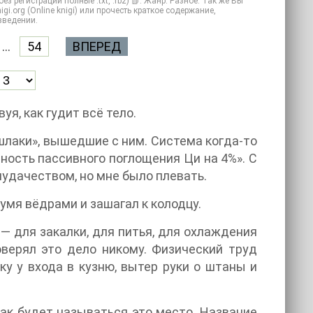
з регистрации полные .txt, .fb2) 📗. Жанр: Разное. Так же Вы
gi.org (Online knigi) или прочесть краткое содержание,
зведении.
...
54
ВПЕРЕД
я, как гудит всё тело.
шлаки», вышедшие с ним. Система когда-то
сть пассивного поглощения Ци на 4%». С
чудачеством, но мне было плевать.
умя вёдрами и зашагал к колодцу.
— для закалки, для питья, для охлаждения
оверял это дело никому. Физический труд
у у входа в кузню, вытер руки о штаны и
как будет называться это место. Название