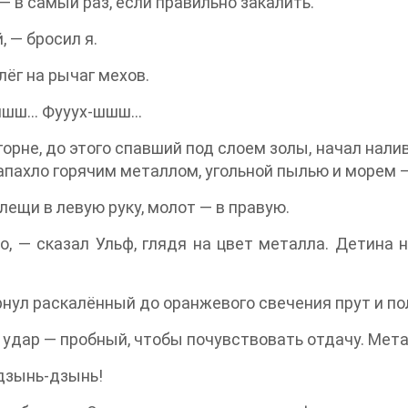
— в самый раз, если правильно закалить.
, — бросил я.
лёг на рычаг мехов.
шшш… Фууух-шшш…
 горне, до этого спавший под слоем золы, начал нал
апахло горячим металлом, угольной пылью и морем —
клещи в левую руку, молот — в правую.
о, — сказал Ульф, глядя на цвет металла. Детина
нул раскалённый до оранжевого свечения прут и по
удар — пробный, чтобы почувствовать отдачу. Метал
дзынь-дзынь!