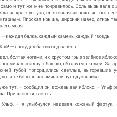
само и тут же мне понравилось. Соль вызывала ощ
яла на краю уступа, сложенная из золотистого пес
нтарным. Плоская крыша, широкий навес, открыта
инего моря.
 — каждая балка, каждый камень, каждый гвоздь.
 Кай! — прогудел бас из под навеса.
дел, болтая ногами, и с хрустом грыз зелёное яблоко
напоминал осадную башню, обтянутую кожей. Загар
рхней губой топорщились светлые, выгоревшие у
, хотя те больше напоминали пух одуванчика.
уже тут, — сообщил он, дожевывая яблоко. — Ульф р
ла. Пришлось вставать.
 Ульф, — я улыбнулся, надевая кожаный фартук. 