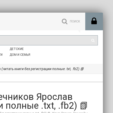
ДЕТСКИЕ
ГИ
ДОМ И СЕМЬЯ
(читать книги без регистрации полные .txt, .fb2) 📗
Мечников Ярослав
полные .txt, .fb2) 📗