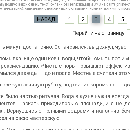
итать бесплатно Системный Кузнец IX (СИ) - Мечников Ярослав (читать книги бе
ть полную версию (весь текст) онлайн без регистрации и SMS на сайте online-kni
е (аннотацию), описание и ознакомиться с отзывами (комментариями) о прои
НАЗАД
1
2
3
4
5
Перейти на страницу:
ь минут достаточно. Остановился, выдохнул, чувству
помывка. Ещё один ковш воды, чтобы смыть пот и «
рекомендацию: «Чистые поры повышают эффективно
 мылся дважды — до и после. Местные считали это 
 свежую льняную рубаху, подхватил коромысло с дв
е было частью ритуала. Вода в кузне нужна всегда 
ентов. Таскать приходилось с площади, и я не д
л. Вернувшись с полными вёдрами и наполнив бочк
ел на свою мастерскую.
й Молот» — так назвал её, когда у меня спросили 