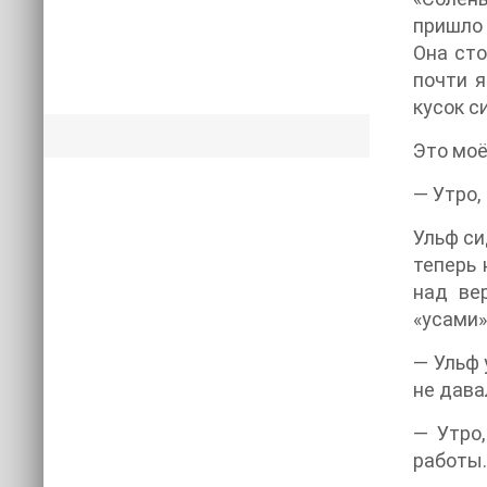
пришло 
Она сто
почти я
кусок с
Это моё
— Утро,
Ульф си
теперь 
над ве
«усами»
— Ульф 
не дава
— Утро,
работы.