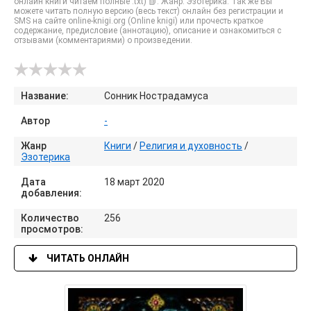
онлайн книги читаем полные .txt) 📗. Жанр: Эзотерика. Так же Вы
можете читать полную версию (весь текст) онлайн без регистрации и
SMS на сайте online-knigi.org (Online knigi) или прочесть краткое
содержание, предисловие (аннотацию), описание и ознакомиться с
отзывами (комментариями) о произведении.
Название:
Сонник Нострадамуса
Автор
-
Жанр
Книги
/
Религия и духовность
/
Эзотерика
Дата
18 март 2020
добавления:
Количество
256
просмотров:
ЧИТАТЬ ОНЛАЙН