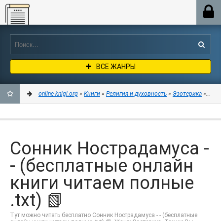
Online-knigi.org
ВСЕ ЖАНРЫ
online-knigi.org
»
Книги
»
Религия и духовность
»
Эзотерика
» Сонн
ДОБАВИТЬ
В
Сонник Нострадамуса -
ЗАКЛАДКИ
- (бесплатные онлайн
книги читаем полные
.txt) 📗
Тут можно читать бесплатно Сонник Нострадамуса - - (бесплатные