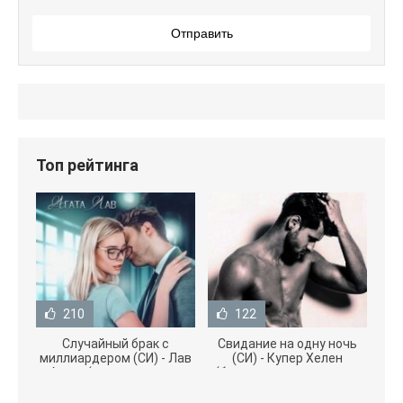
Отправить
Топ рейтинга
210
122
Случайный брак с
Свидание на одну ночь
миллиардером (СИ) - Лав
(СИ) - Купер Хелен
Агата (полная версия
(бесплатные серии книг
книги TXT) 📗
.txt) 📗