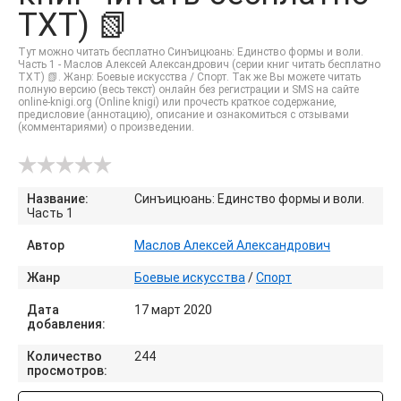
TXT) 📗
Тут можно читать бесплатно Синъицюань: Единство формы и воли.
Часть 1 - Маслов Алексей Александрович (серии книг читать бесплатно
TXT) 📗. Жанр: Боевые искусства / Спорт. Так же Вы можете читать
полную версию (весь текст) онлайн без регистрации и SMS на сайте
online-knigi.org (Online knigi) или прочесть краткое содержание,
предисловие (аннотацию), описание и ознакомиться с отзывами
(комментариями) о произведении.
Название:
Синъицюань: Единство формы и воли.
Часть 1
Автор
Маслов Алексей Александрович
Жанр
Боевые искусства
/
Спорт
Дата
17 март 2020
добавления:
Количество
244
просмотров: