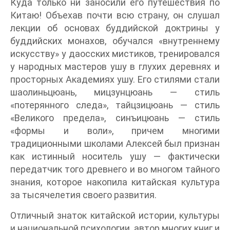
Куда только ни заносили его путешествия по
Китаю! Объехав почти всю страну, он слушал
лекции об основах буддийской доктрины у
буддийских монахов, обучался «внутреннему
искусству» у даосских мистиков, тренировался
у народных мастеров ушу в глухих деревнях и
просторных Академиях ушу. Его стилями стали
шаолиньцюань, мицзунцюань — стиль
«потерянного следа», тайцзицюань — стиль
«Великого предела», синъицюань — стиль
«формы и воли», причем многими
традиционными школами Алексей был признан
как истинный носитель ушу — фактически
передатчик того древнего и во многом тайного
знания, которое накопила китайская культура
за тысячелетия своего развития.
Отличный знаток китайской истории, культуры
и национальной психологии, автор многих книг и