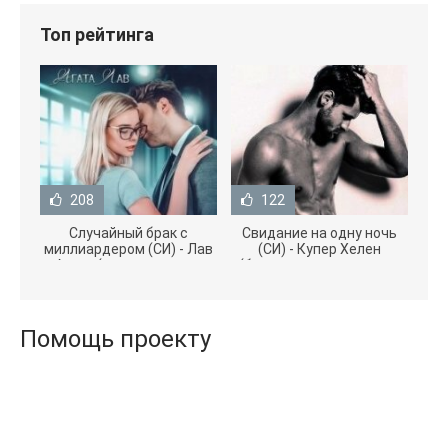
Топ рейтинга
208
122
Случайный брак с
Свидание на одну ночь
миллиардером (СИ) - Лав
(СИ) - Купер Хелен
Агата (полная версия
(бесплатные серии книг
книги TXT) 📗
.txt) 📗
Помощь проекту