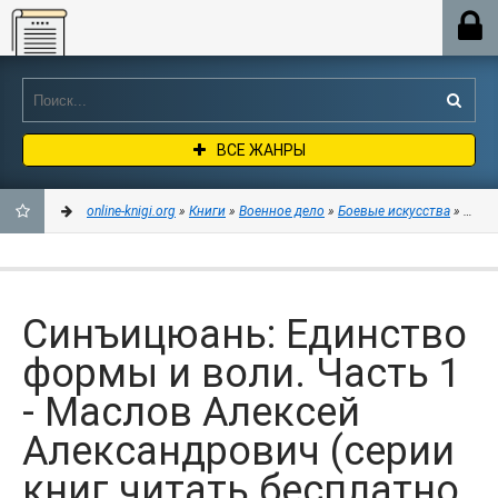
Online-knigi.org
ВСЕ ЖАНРЫ
online-knigi.org
»
Книги
»
Военное дело
»
Боевые искусства
» Синъи
ДОБАВИТЬ
В
Синъицюань: Единство
ЗАКЛАДКИ
формы и воли. Часть 1
- Маслов Алексей
Александрович (серии
книг читать бесплатно