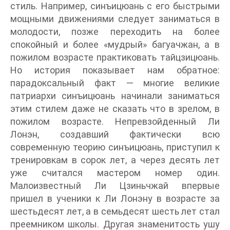
стиль. Например, синъицюань с его быстрыми
мощными движениями следует заниматься в
молодости, позже переходить на более
спокойный и более «мудрый» багуачжан, а в
пожилом возрасте практиковать тайцзицюань.
Но история показывает нам обратное:
парадоксальный факт — многие великие
патриархи синъицюань начинали заниматься
этим стилем даже не сказать что в зрелом, в
пожилом возрасте. Непревзойденный Ли
Лонэн, создавший фактически всю
современную теорию синъицюань, приступил к
тренировкам в сорок лет, а через десять лет
уже считался мастером номер один.
Малоизвестный Ли Цзиньчжай впервые
пришел в ученики к Ли Лонэну в возрасте за
шестьдесят лет, а в семьдесят шесть лет стал
преемником школы. Другая знаменитость ушу