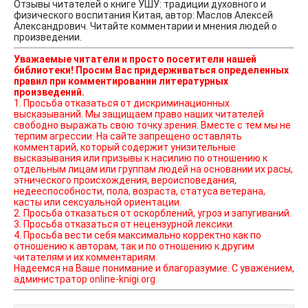
Отзывы читателей о книге УШУ: традиции духовного и
физического воспитания Китая, автор: Маслов Алексей
Александрович. Читайте комментарии и мнения людей о
произведении.
Уважаемые читатели и просто посетители нашей
библиотеки! Просим Вас придерживаться определенных
правил при комментировании литературных
произведений.
1. Просьба отказаться от дискриминационных
высказываний. Мы защищаем право наших читателей
свободно выражать свою точку зрения. Вместе с тем мы не
терпим агрессии. На сайте запрещено оставлять
комментарий, который содержит унизительные
высказывания или призывы к насилию по отношению к
отдельным лицам или группам людей на основании их расы,
этнического происхождения, вероисповедания,
недееспособности, пола, возраста, статуса ветерана,
касты или сексуальной ориентации.
2. Просьба отказаться от оскорблений, угроз и запугиваний.
3. Просьба отказаться от нецензурной лексики.
4. Просьба вести себя максимально корректно как по
отношению к авторам, так и по отношению к другим
читателям и их комментариям.
Надеемся на Ваше понимание и благоразумие. С уважением,
администратор online-knigi.org