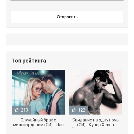
Отправить
Топ рейтинга
213
122
Случайный брак с
Свидание на одну ночь
миллиардером (СИ) - Лав
(СИ) - Купер Хелен
Агата (полная версия
(бесплатные серии книг