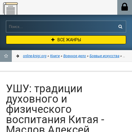
Online-knigi.org
ВСЕ ЖАНРЫ
online-knigi.org
»
Книги
»
Военное дело
»
Боевые искусства
» УШУ: 
ДОБАВИТЬ
В
УШУ: традиции
ЗАКЛАДКИ
духовного и
физического
воспитания Китая -
Маслов Алексей