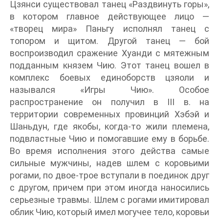
Цзянси существовал танец «Раздвинуть горы»,
в котором главное действующее лицо —
«творец мира» Паньгу исполнял танец с
топором и щитом. Другой танец — бой
воспроизводил сражение Хуанди с мятежным
подданным князем Чию. Этот танец вошел в
комплекс боевых единоборств цзяоли и
назывался «Игры Чию». Особое
распространение он получил в III в. на
территории современных провинций Хэбэй и
Шаньдун, где якобы, когда-то жили племена,
подвластные Чию и помогавшие ему в борьбе.
Во время исполнения этого действа самые
сильные мужчины, надев шлем с коровьими
рогами, по двое-трое вступали в поединок друг
с другом, причем при этом иногда наносились
серьезные травмы. Шлем с рогами имитировал
облик Чию, который имел могучее тело, коровьи