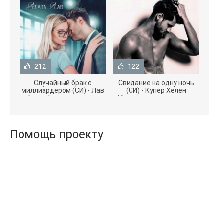
212
122
Случайный брак с
Свидание на одну ночь
миллиардером (СИ) - Лав
(СИ) - Купер Хелен
Агата (полная версия
(бесплатные серии книг
книги TXT) 📗
.txt) 📗
Помощь проекту