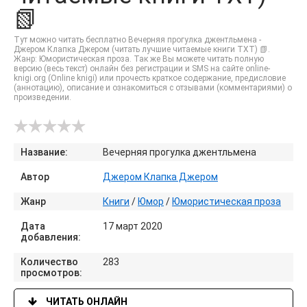
📗
Тут можно читать бесплатно Вечерняя прогулка джентльмена -
Джером Клапка Джером (читать лучшие читаемые книги TXT) 📗.
Жанр: Юмористическая проза. Так же Вы можете читать полную
версию (весь текст) онлайн без регистрации и SMS на сайте online-
knigi.org (Online knigi) или прочесть краткое содержание, предисловие
(аннотацию), описание и ознакомиться с отзывами (комментариями) о
произведении.
Название:
Вечерняя прогулка джентльмена
Автор
Джером Клапка Джером
Жанр
Книги
/
Юмор
/
Юмористическая проза
Дата
17 март 2020
добавления:
Количество
283
просмотров:
ЧИТАТЬ ОНЛАЙН