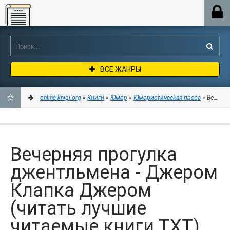
Online-knigi.org
ВСЕ ЖАНРЫ
online-knigi.org
»
Книги
»
Юмор
»
Юмористическая проза
» Вечерня
ДОБАВИТЬ
В
Вечерняя прогулка
ЗАКЛАДКИ
джентльмена - Джером
Клапка Джером
(читать лучшие
читаемые книги TXT)