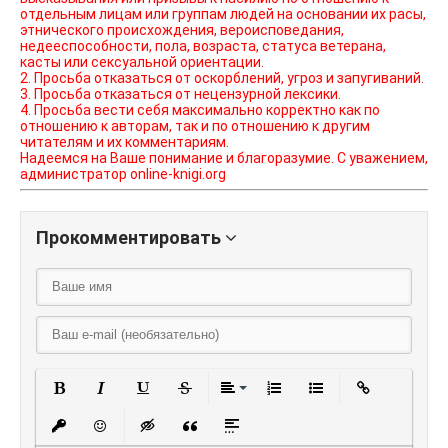
отдельным лицам или группам людей на основании их расы,
этнического происхождения, вероисповедания,
недееспособности, пола, возраста, статуса ветерана,
касты или сексуальной ориентации.
2. Просьба отказаться от оскорблений, угроз и запугиваний.
3. Просьба отказаться от нецензурной лексики.
4. Просьба вести себя максимально корректно как по
отношению к авторам, так и по отношению к другим
читателям и их комментариям.
Надеемся на Ваше понимание и благоразумие. С уважением,
администратор online-knigi.org
Прокомментировать
Полужирный
Курсив
Подчеркнутый
Зачеркнутый
Выравнивание
Нумерованный списо
Маркированный
Вставить