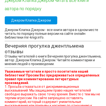
Джером Клапка Джером читать все книги
автора по порядку
Джером Клапка Джером
Джером Клапка Джером - все книги автора в одном месте
читать по порядку полные версии на сайте онлайн
библиотеки mir-knigi.info.
Вечерняя прогулка джентльмена
отзывы
Отзывы читателей о книге Вечерняя прогулка джентльмена,
автор: Джером Клапка Джером. Читайте комментарии и
мнения людей о произведении.
Уважаемые читатели и просто посетители нашей
библиотеки! Просим Вас придерживаться определенных
правил при комментировании литературных
произведений.
1. Просьба отказаться от дискриминационных
высказываний. Мы защищаем право наших читателей
свободно выражать свою точку зрения. Вместе с тем мы не
терпим агрессии. На сайте запрещено оставлять
комментарий, который содержит унизительные
высказывания или призывы к насилию по отношению к