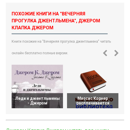
ПОХОЖИЕ КНИГИ НА "ВЕЧЕРНЯЯ
ПРОГУЛКА ДЖЕНТЛЬМЕНА", ДЖЕРОМ
КЛАПКА ДЖЕРОМ
Книги похожие на "Вечерняя прогулка джентльмена" читать
онлайн бесплатно полные версии.
Леди и джентльмены
Миссис Корнер
И
- Джером
расплачивается