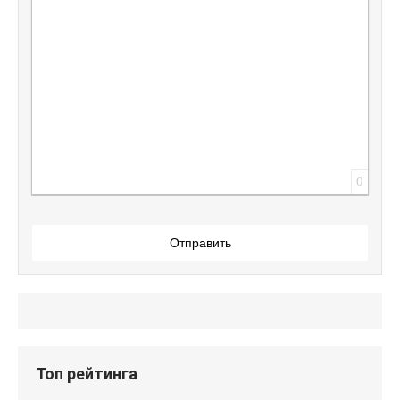
Вставить защищенную ссылку
Вставить смайлик
Вставка скрытого текста
Вставка цитаты
Вставка спойлера
0
Отправить
Топ рейтинга