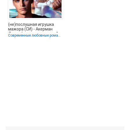
(не)послушная игрушка
мажора (СИ) - Акерман
Лисса (книги серии онлайн
Современные любовные романы
txt, fb2)