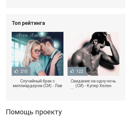
Топ рейтинга
210
122
Случайный брак с
Свидание на одну ночь
миллиардером (СИ) - Лав
(СИ) - Купер Хелен
Агата (полная версия
(бесплатные серии книг
книги TXT) 📗
.txt) 📗
Помощь проекту