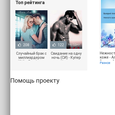
Топ рейтинга
208
122
Нежност
Случайный брак с
Свидание на одну
коже - 
миллиардером
ночь (СИ) - Купер
Валерий 
(СИ) - Лав Агата
Хелен
Разное
хорошем
(полная версия
(бесплатные
книги TXT) 📗
серии книг .txt) 📗
Помощь проекту