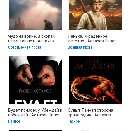
Чудо на войне. В окопах
Лёнька. Украденное
атеистов нет - Астахов
детство - Астахов Павел
Павел Алексеевич (читать
Алексеевич (читать книги
Современная проза
Военная проза
книги
без
Будет по-моему. Убеждай и
Судья. Тайная сторона
побеждай - Астахов Павел
правосудия - Астахов
Алексеевич (книги
Павел Алексеевич (книги
Разное
Разное
полностью
без