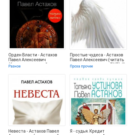
Орден Власти - Астахов
Простые чудеса - Астахов
Павел Алексеевич
Павел Алексеевич (читать
(бесплатные онлайн книги
книги регистрация .TXT) 📗
Разное
Проза прочее
читаем полные
Невеста - Астахов Павел
Я - судья. Кредит