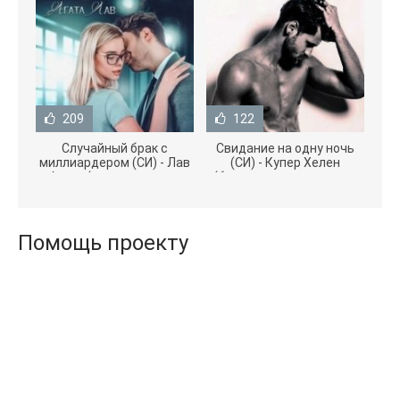
209
122
Случайный брак с
Свидание на одну ночь
миллиардером (СИ) - Лав
(СИ) - Купер Хелен
Агата (полная версия
(бесплатные серии книг
книги TXT) 📗
.txt) 📗
Помощь проекту