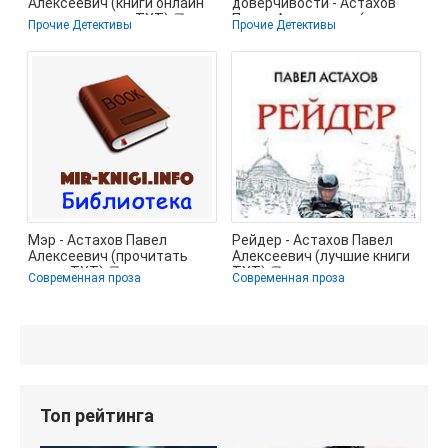
Алексеевич (книги онлайн
доверчивости - Астахов
полные версии .TXT) 📗
Павел Алексеевич (читать
Прочие Детективы
Прочие Детективы
книги онлайн
Мэр - Астахов Павел
Рейдер - Астахов Павел
Алексеевич (прочитать
Алексеевич (лучшие книги
книгу .TXT) 📗
TXT) 📗
Современная проза
Современная проза
Топ рейтинга