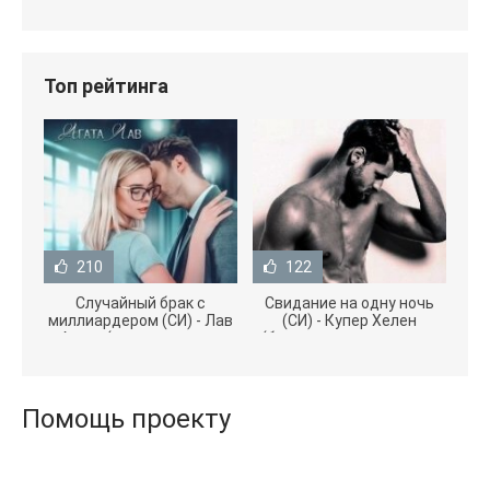
Топ рейтинга
210
122
Случайный брак с
Свидание на одну ночь
миллиардером (СИ) - Лав
(СИ) - Купер Хелен
Агата (полная версия
(бесплатные серии книг
книги TXT) 📗
.txt) 📗
Помощь проекту