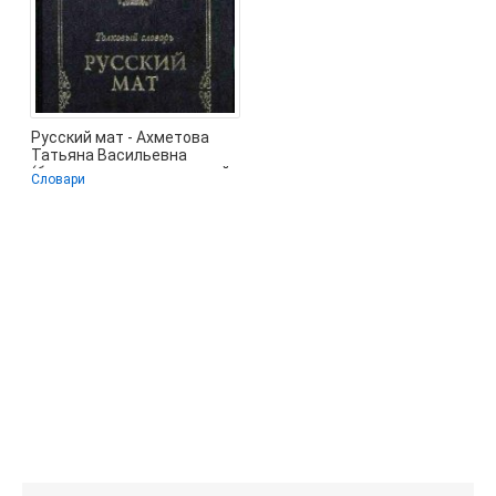
Русский мат - Ахметова
Татьяна Васильевна
(бесплатные книги полный
Словари
формат TXT) 📗