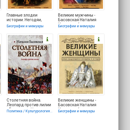
Главные злодеи
Великие мужчины -
истории. Негодяи,
Басовская Наталия
которые изменили
Ивановна (читать
Биографии и мемуары
Биографии и мемуары
историю - Басовская
полные книги онлайн
Наталия
Столетняя война.
Великие женщины -
Леопард против лилии
Басовская Наталия
- Басовская Наталия
Ивановна (читать
Политика / Культурология / История
Биографии и мемуары
Ивановна (читать
книги полные .txt) 📗