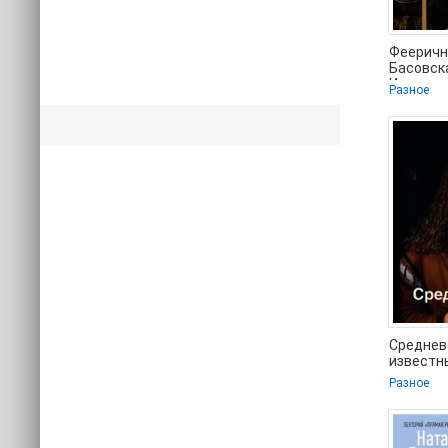
Фееричн
Басовск
Ивановн
Разное
книгу он
бесплат
Среднев
известн
истории 
Разное
Наталия