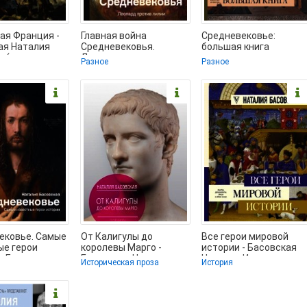
ая Франция -
Главная война
Средневековье:
ая Наталия
Средневековья.
большая книга
а (читать
Леопард против лилии
истории, искусства,
Разное
Разное
лайн
- Басовская Наталия
литературы -
но
Ивановна
Басовская Наталия
ековье. Самые
От Калигулы до
Все герои мировой
ые герои
королевы Марго -
истории - Басовская
- Басовская
Басовская Наталия
Наталия Ивановна
Историческая проза
История
 Ивановна
Ивановна (читаем
(бесплатная
книги онлайн
регистрация