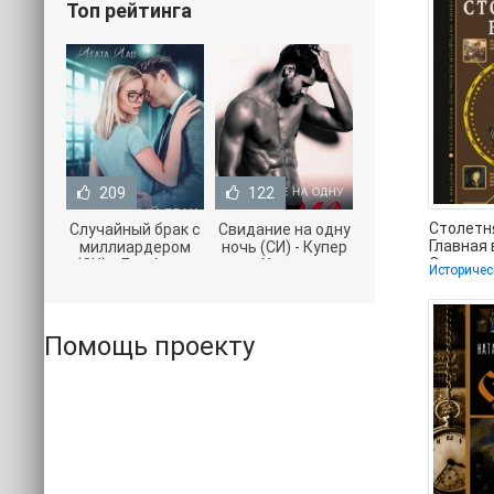
Топ рейтинга
209
122
Столетн
Случайный брак с
Свидание на одну
Главная 
миллиардером
ночь (СИ) - Купер
Среднев
(СИ) - Лав Агата
Хелен
Историчес
Басовск
(полная версия
(бесплатные
Ивановн
книги TXT) 📗
серии книг .txt) 📗
Помощь проекту