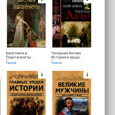
Капетинги и
Чопорная Англия.
Плантагенеты -
История в лицах -
Басовская Наталия
Басовская Наталия
Разное
Разное
Ивановна (читаем
Ивановна (лучшие
полную версию
книги без