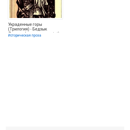
Украденные горы
(Трилогия) - Бедзык
Дмитро (первая книга txt)
Историческая проза
📗