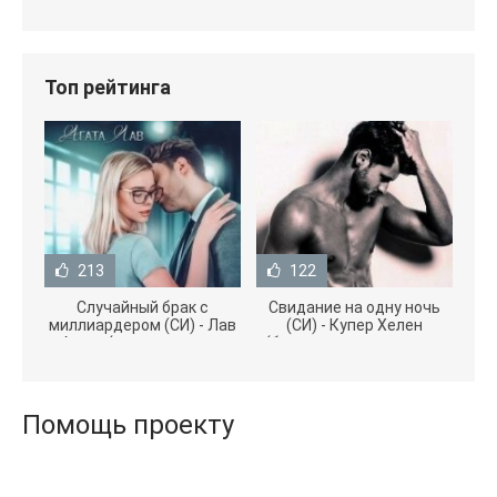
Топ рейтинга
213
122
Случайный брак с
Свидание на одну ночь
миллиардером (СИ) - Лав
(СИ) - Купер Хелен
Агата (полная версия
(бесплатные серии книг
книги TXT) 📗
.txt) 📗
Помощь проекту