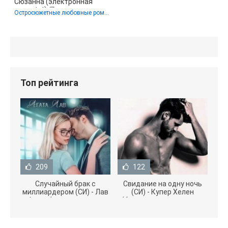
Сюзанна (электронная
книга txt) 📗
Остросюжетные любовные романы
Топ рейтинга
209
122
Случайный брак с
Свидание на одну ночь
миллиардером (СИ) - Лав
(СИ) - Купер Хелен
Агата (полная версия
(бесплатные серии книг
книги TXT) 📗
.txt) 📗