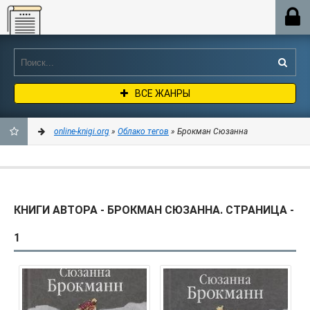
Online-knigi.org
ВСЕ ЖАНРЫ
online-knigi.org
»
Облако тегов
» Брокман Сюзанна
ДОБАВИТЬ
В
КНИГИ АВТОРА - БРОКМАН СЮЗАННА. СТРАНИЦА -
ЗАКЛАДКИ
1