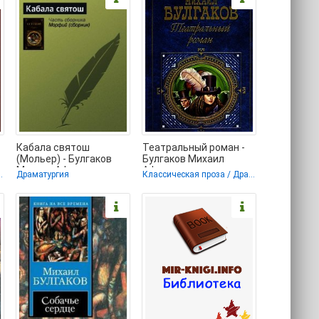
Кабала святош
Театральный роман -
(Мольер) - Булгаков
Булгаков Михаил
Михаил Афанасьевич
Афанасьевич
ическая проза
Драматургия
Классическая проза / Драматургия
,
(читать лучшие
(библиотека книг
читаемые
бесплатно без