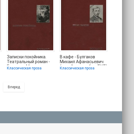
-
Записки покойника.
В кафе - Булгаков
Театральный роман -
Михаил Афанасьевич
Булгаков Михаил
(онлайн книга без .TXT)
Классическая проза
Классическая проза
Афанасьевич
📗
(читаемые
Вперед