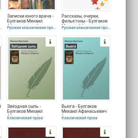
Записки юного врача -
Рассказы, очерки,
Булгаков Михаил
фельетоны - Булгаков
Афанасьевич (мир книг
Михаил Афанасьевич
лассическая проза
Русская классическая проза
Русская классическая проза
TXT) 📗
(электронные книги
й
Звёздная сыпь -
Вьюга - Булгаков
Булгаков Михаил
Михаил Афанасьевич
Афанасьевич (книга
(читать полную
Классическая проза
Классическая проза
жизни TXT) 📗
версию книги .txt) 📗