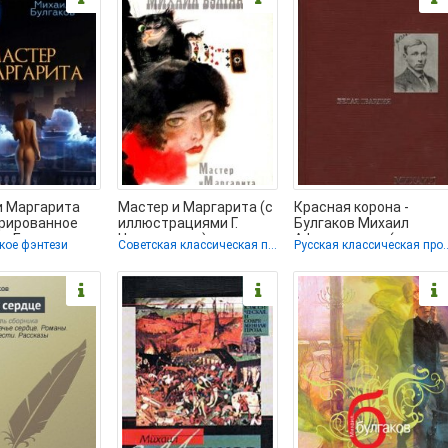
и Маргарита
Мастер и Маргарита (с
Красная корона -
рированное
иллюстрациями Г.
Булгаков Михаил
 - Булгаков
Новожилова) -
Афанасьевич (лучшие
кое фэнтези
Советская классическая проза / Социально-философская фантастика
Русская класс
Афанасьевич
Булгаков Михаил
бесплатные книги .TXT