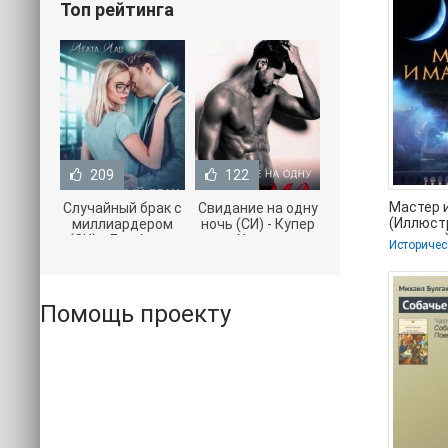
Топ рейтинга
209
122
Мастер 
Случайный брак с
Свидание на одну
(Иллюст
миллиардером
ночь (СИ) - Купер
издание)
(СИ) - Лав Агата
Хелен
Историчес
Михаил 
(полная версия
(бесплатные
книги TXT) 📗
серии книг .txt) 📗
Помощь проекту