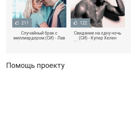
211
122
Случайный брак с
Свидание на одну ночь
миллиардером (СИ) - Лав
(СИ) - Купер Хелен
Агата (полная версия
(бесплатные серии книг
книги TXT) 📗
.txt) 📗
Помощь проекту