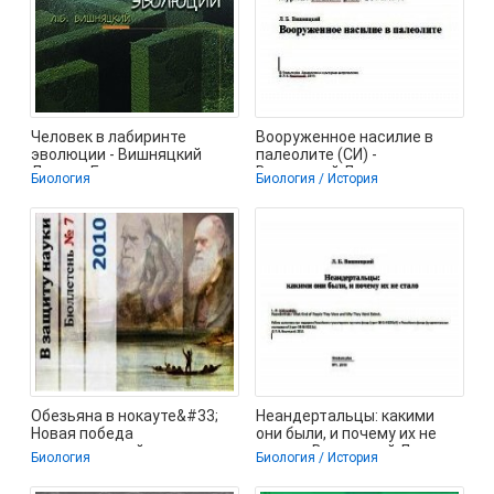
Человек в лабиринте
Вооруженное насилие в
эволюции - Вишняцкий
палеолите (СИ) -
Леонид Борисович
Вишняцкий Леонид
Биология
Биология / История
(библиотека книг
Борисович (читаем книги
Обезьяна в нокауте&#33;
Неандертальцы: какими
Новая победа
они были, и почему их не
отечественной
стало - Вишняцкий Леонид
Биология
Биология / История
философии... - Вишняцкий