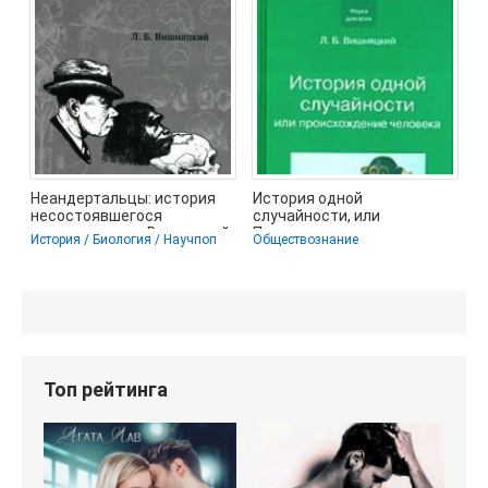
Неандертальцы: история
История одной
несостоявшегося
случайности, или
человечества - Вишняцкий
Происхождение человека -
История / Биология / Научпоп
Обществознание
Леонид
Вишняцкий Леонид
Топ рейтинга