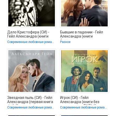
Дело Кристофера (СИ) -
Бывшие в падении - Гейл
Гейл Александра (книги
Александра (книги
серия книги читать
бесплатно полные версии
Современные любовные романы
Разное
бесплатно
txt, fb2) 📗
Звездная пыль (СИ) - Гейл
Игрок (СИ) - Гейл
Александра (первая книга
Александра (книги без
.txt) 📗
регистрации TXT) 📗
Современные любовные романы
Современные любовные романы