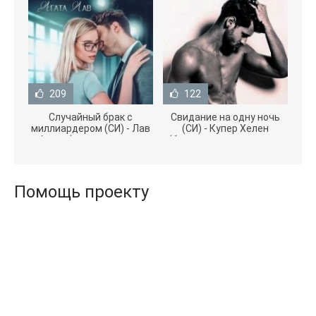
209
122
Случайный брак с
Свидание на одну ночь
миллиардером (СИ) - Лав
(СИ) - Купер Хелен
Агата (полная версия
(бесплатные серии книг
книги TXT) 📗
.txt) 📗
Помощь проекту