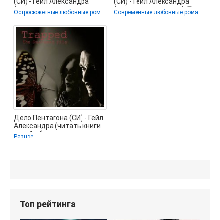
(СИ) - Гейл Александра
(СИ) - Гейл Александра
(читать книги полностью
(прочитать книгу txt) 📗
Остросюжетные любовные романы
Современные любовные романы / Прочие Детективы
без
Дело Пентагона (СИ) - Гейл
Александра (читать книги
онлайн бесплатно полные
Разное
Топ рейтинга