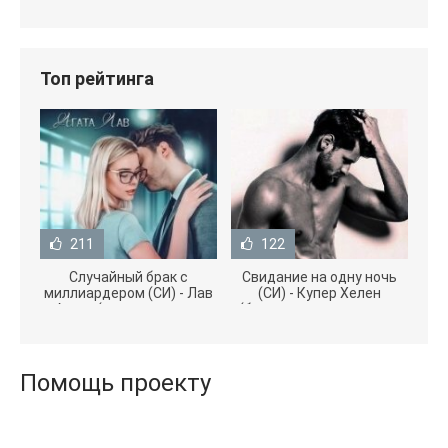
Топ рейтинга
211
122
Случайный брак с
Свидание на одну ночь
миллиардером (СИ) - Лав
(СИ) - Купер Хелен
Агата (полная версия
(бесплатные серии книг
книги TXT) 📗
.txt) 📗
Помощь проекту