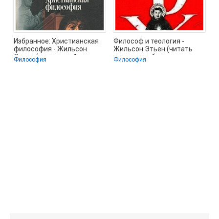
Избранное: Христианская
Философ и теология -
философия - Жильсон
Жильсон Этьен (читать
Этьен (книги онлайн
полностью бесплатно
Философия
Философия
полные версии
хорошие книги