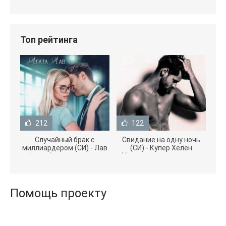
Топ рейтинга
212
122
Случайный брак с
Свидание на одну ночь
миллиардером (СИ) - Лав
(СИ) - Купер Хелен
Агата (полная версия
(бесплатные серии книг
книги TXT) 📗
.txt) 📗
Помощь проекту