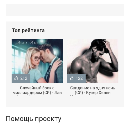
Топ рейтинга
212
122
Случайный брак с
Свидание на одну ночь
миллиардером (СИ) - Лав
(СИ) - Купер Хелен
Агата (полная версия
(бесплатные серии книг
книги TXT) 📗
.txt) 📗
Помощь проекту