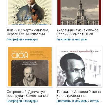
Жизнь и смерть хулигана.
Академия наук на службе
Сергей Есенин глазами
России - Замостьянов
друзей и врагов -
Арсений Александрович
Биографии и мемуары
Биографии и мемуары
Замостьянов
(полная
Островский. Драматург
Три жизни Алексея Рыкова.
всея руси - Замостьянов
Беллетризованная
Арсений Александрович
биография - Замостьянов
Биографии и мемуары
Биографии и мемуары / История / Политика
(книги
Арсений