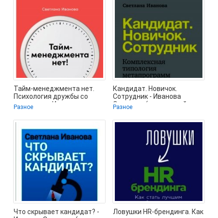
Тайм-менеджмента нет.
Кандидат. Новичок.
Психология дружбы со
Сотрудник - Иванова
временем - Иванова
Светлана (книги онлайн
Разное
Разное
Светлана (книги
бесплатно серия
Что скрывает кандидат? -
Ловушки HR-брендинга. Как