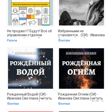
Не продают? Будут! Всё об
Избранными не
управлении отделом
становятся… (СИ) - Иванова
продаж - Иванова Светлана
Светлана (мир бесплатных
Разное
Фэнтези
(лучшие
книг TXT) 📗
Рожденный Водой (СИ) -
Рожденная Огнем (СИ) -
Иванова Светлана (читать
Иванова Светлана (читать
полные книги онлайн
книги регистрация .TXT) 📗
Фэнтези
Фэнтези
бесплатно