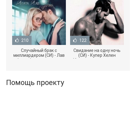
210
122
Случайный брак с
Свидание на одну ночь
миллиардером (СИ) - Лав
(СИ) - Купер Хелен
Агата (полная версия
(бесплатные серии книг
книги TXT) 📗
.txt) 📗
Помощь проекту