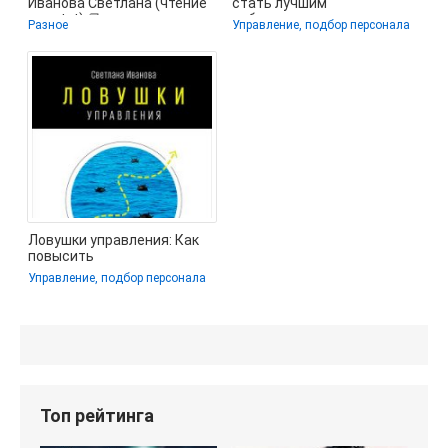
Иванова Светлана (чтение
стать лучшим
книг txt) 📗
работодателем для
Разное
Управление, подбор персонала
сотрудников и
Ловушки управления: Как
повысить
результативность
Управление, подбор персонала
сотрудников - Иванова
Топ рейтинга