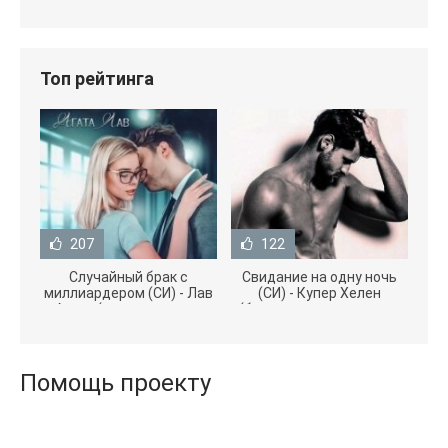
Топ рейтинга
207
122
Случайный брак с
Свидание на одну ночь
миллиардером (СИ) - Лав
(СИ) - Купер Хелен
Агата (полная версия
(бесплатные серии книг
книги TXT) 📗
.txt) 📗
Помощь проекту