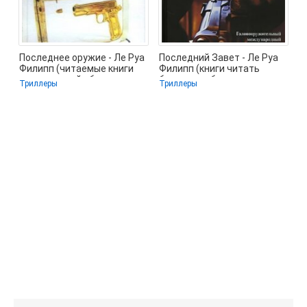
Последнее оружие - Ле Руа
Последний Завет - Ле Руа
Филипп (читаемые книги
Филипп (книги читать
читать онлайн бесплатно
бесплатно без
Триллеры
Триллеры
.txt,
регистрации txt,