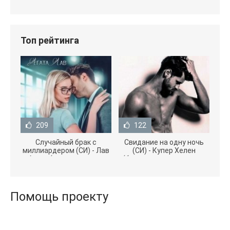
Топ рейтинга
209
122
Случайный брак с
Свидание на одну ночь
миллиардером (СИ) - Лав
(СИ) - Купер Хелен
Агата (полная версия
(бесплатные серии книг
книги TXT) 📗
.txt) 📗
Помощь проекту