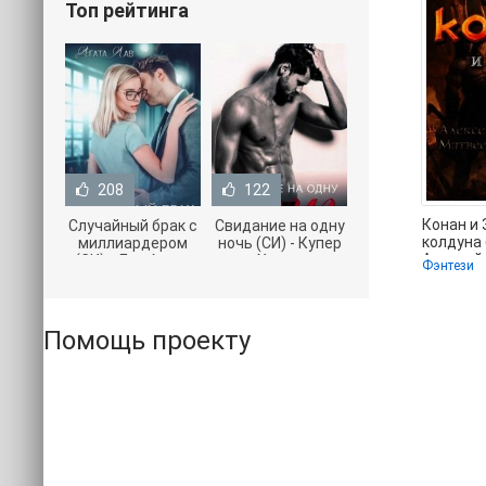
Топ рейтинга
208
122
Конан и
Случайный брак с
Свидание на одну
колдуна 
миллиардером
ночь (СИ) - Купер
Алексей
(СИ) - Лав Агата
Хелен
Фэнтези
(читать 
(полная версия
(бесплатные
книги TXT) 📗
серии книг .txt) 📗
Помощь проекту