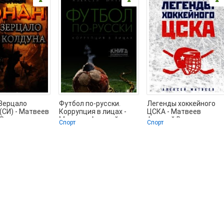
 Зерцало
Футбол по-русски.
Легенды хоккейного
(СИ) - Матвеев
Коррупция в лицах -
ЦСКА - Матвеев
 Валерьевич
Матвеев Алексей
Алексей Валерьевич
Спорт
Спорт
книги онлайн
Валерьевич (читать
(серии книг читать
книги