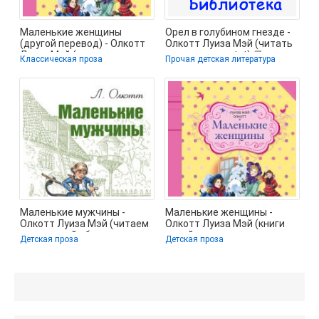
Маленькие женщины
Орел в голубином гнезде -
(другой перевод) - Олкотт
Олкотт Луиза Мэй (читать
Луиза Мэй (книга
книги полные .txt) 📗
Классическая проза
Прочая детская литература
бесплатный формат
Маленькие мужчины -
Маленькие женщины -
Олкотт Луиза Мэй (читаем
Олкотт Луиза Мэй (книги
книги онлайн бесплатно
онлайн полные версии
Детская проза
Детская проза
полностью
бесплатно