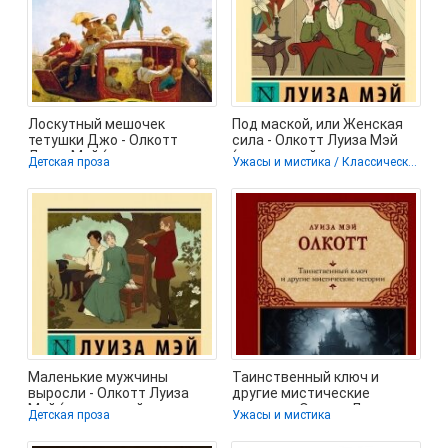
Лоскутный мешочек
Под маской, или Женская
тетушки Джо - Олкотт
сила - Олкотт Луиза Мэй
Луиза Мэй (читать книги
(книги онлайн полные
Детская проза
Ужасы и мистика / Классическая проза
онлайн
версии
Маленькие мужчины
Таинственный ключ и
выросли - Олкотт Луиза
другие мистические
Мэй (книги онлайн полные
истории - Олкотт Луиза
Детская проза
Ужасы и мистика
версии
Мэй (лучшие книги