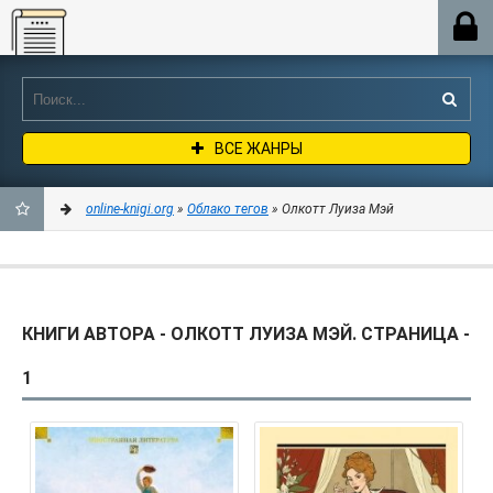
Online-knigi.org
ВСЕ ЖАНРЫ
online-knigi.org
»
Облако тегов
» Олкотт Луиза Мэй
ДОБАВИТЬ
В
КНИГИ АВТОРА - ОЛКОТТ ЛУИЗА МЭЙ. СТРАНИЦА -
ЗАКЛАДКИ
1