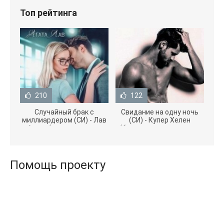
Топ рейтинга
210
122
Случайный брак с
Свидание на одну ночь
миллиардером (СИ) - Лав
(СИ) - Купер Хелен
Агата (полная версия
(бесплатные серии книг
книги TXT) 📗
.txt) 📗
Помощь проекту