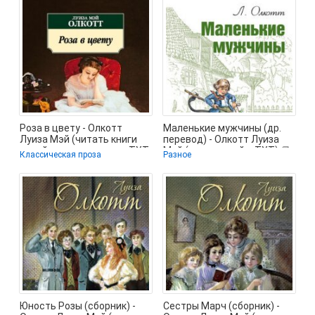
Роза в цвету - Олкотт
Маленькие мужчины (др.
Луиза Мэй (читать книги
перевод) - Олкотт Луиза
онлайн полные версии TXT,
Мэй (книги онлайн .TXT) 📗
Классическая проза
Разное
FB2) 📗
Юность Розы (сборник) -
Сестры Марч (сборник) -