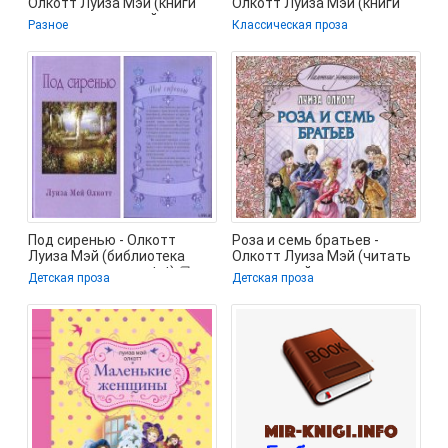
Олкотт Луиза Мэй (книги
Олкотт Луиза Мэй (книги
регистрация онлайн
серия книги читать
Разное
Классическая проза
бесплатно
бесплатно
Под сиренью - Олкотт
Роза и семь братьев -
Луиза Мэй (библиотека
Олкотт Луиза Мэй (читать
электронных книг txt) 📗
книги онлайн полностью
Детская проза
Детская проза
без