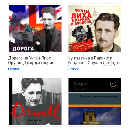
Дорога на Уиган-Пирс -
Фунты лиха в Париже и
Оруэлл Джордж (серия
Лондоне - Оруэлл Джордж
книг txt) 📗
(книги бесплатно .TXT) 📗
Разное
Разное