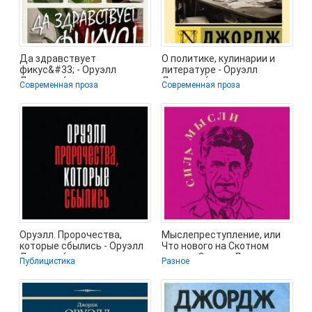
Да здравствует
О политике, кулинарии и
фикус&#33; - Оруэлл
литературе - Оруэлл
Джордж (книги хорошем
Джордж (книги читать
Современная проза
Современная проза
качестве бесплатно без
бесплатно без
Оруэлл. Пророчества,
Мыслепреступление, или
которые сбылись - Оруэлл
Что нового на Скотном
Джордж (читать
дворе - Оруэлл Джордж
Публицистика
Разное
бесплатно книги
(книги без