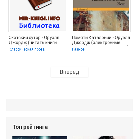
Скотский хутор - Оруэлл
Памяти Каталонии - Оруэлл
Джордж (читать книги
Джордж (электронные
онлайн без регистрации
книги без регистрации .txt)
Классическая проза
Разное
txt) 📗
📗
Вперед
Топ рейтинга