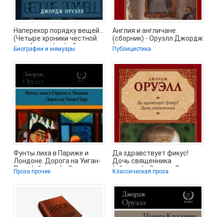
Наперекор порядку вещей...
Англия и англичане
(Четыре хроники честной
(сборник) - Оруэлл Джордж
автобиографии) - Оруэлл
(читаем полную версию
Биографии и мемуары
Публицистика
книг
Фунты лиха в Париже и
Да здравствует фикус!
Лондоне. Дорога на Уиган-
Дочь священника
Пирс (сборник) - Оруэлл
(сборник) - Оруэлл Джордж
Проза прочее
Классическая проза
Джордж
(читать хорошую