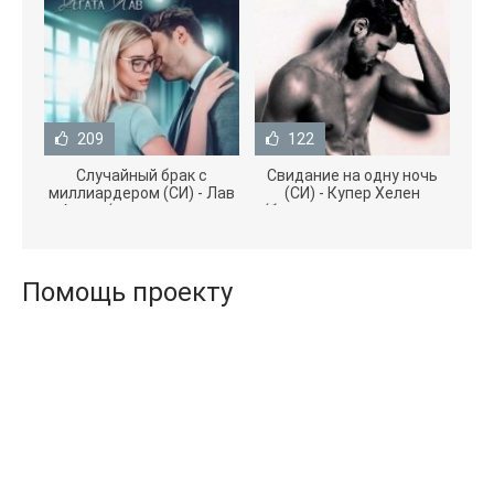
209
122
Случайный брак с
Свидание на одну ночь
миллиардером (СИ) - Лав
(СИ) - Купер Хелен
Агата (полная версия
(бесплатные серии книг
книги TXT) 📗
.txt) 📗
Помощь проекту