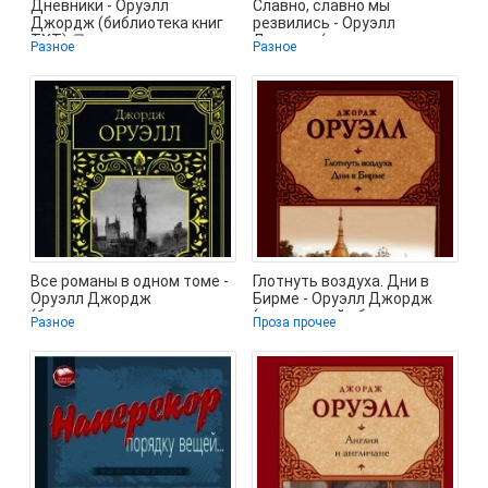
Дневники - Оруэлл
Славно, славно мы
Джордж (библиотека книг
резвились - Оруэлл
TXT) 📗
Джордж (лучшие книги
Разное
Разное
онлайн .txt) 📗
Все романы в одном томе -
Глотнуть воздуха. Дни в
Оруэлл Джордж
Бирме - Оруэлл Джордж
(бесплатная регистрация
(книги онлайн без
Разное
Проза прочее
книга .TXT) 📗
регистрации