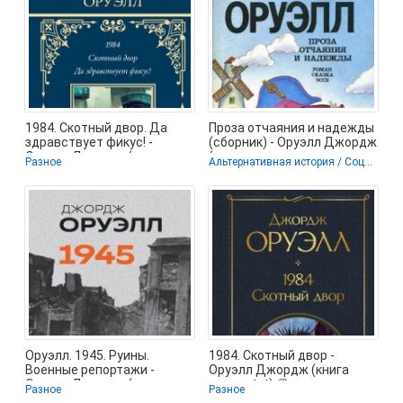
1984. Скотный двор. Да
Проза отчаяния и надежды
здравствует фикус! -
(сборник) - Оруэлл Джордж
Оруэлл Джордж (лучшие
(лучшие книги читать
Разное
Альтернативная история / Социально-философская фантастика / Публицистика
книги читать
онлайн
Оруэлл. 1945. Руины.
1984. Скотный двор -
Военные репортажи -
Оруэлл Джордж (книга
Оруэлл Джордж (книги
жизни .txt) 📗
Разное
Разное
полностью txt,